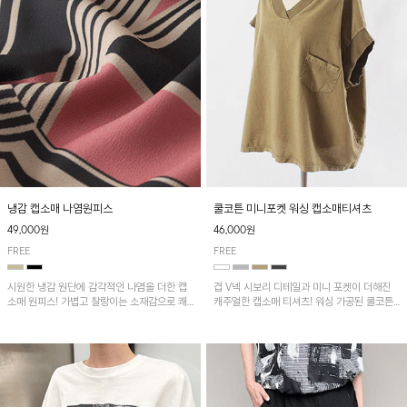
냉감 캡소매 나염원피스
쿨코튼 미니포켓 워싱 캡소매티셔츠
49,000원
46,000원
FREE
FREE
시원한 냉감 원단에 감각적인 나염을 더한 캡
겹 V넥 시보리 디테일과 미니 포켓이 더해진
소매 원피스! 가볍고 찰랑이는 소재감으로 쾌
캐주얼한 캡소매 티셔츠! 워싱 가공된 쿨코튼
적하게 착용되며, 밑단 트임 디테일이 더해져
원단으로 통기성이 좋아 쾌적하게 착용되며 다
활동성을 높였어요~
양한 하의와 매치하기 좋은 아이템입니다~