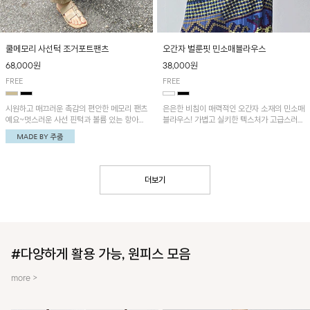
쿨메모리 사선턱 조거포트팬츠
오간자 벌룬핏 민소매블라우스
68,000원
38,000원
FREE
FREE
시원하고 매끄러운 촉감의 편안한 메모리 팬츠
은은한 비침이 매력적인 오간자 소재의 민소매
예요~멋스러운 사선 핀턱과 볼륨 있는 항아리
블라우스! 가볍고 실키한 텍스처가 고급스러운
핏이 유니크한 아이템!
무드를 더해주며, 벌룬핏 실루엣이 멋스러운
아이템이에요~
더보기
#다양하게 활용 가능, 원피스 모음
more >