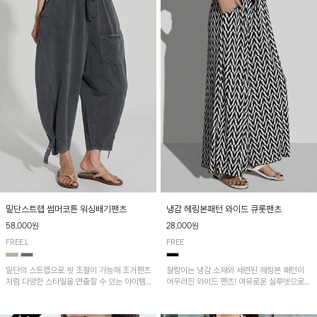
밑단스트랩 썸머코튼 워싱배기팬츠
냉감 헤링본패턴 와이드 큐롯팬츠
58,000원
28,000원
FREE,L
FREE
밑단의 스트랩으로 핏 조절이 가능해 조거팬츠
찰랑이는 냉감 소재와 세련된 헤링본 패턴이
처럼 다양한 스타일을 연출할 수 있는 아이템!
어우러진 와이드 팬츠! 여유로운 실루엣으로
허리 전체 밴딩과 스트링으로 편안한 착용감이
활동성이 뛰어나며, 가볍고 시원한 착용감으로
며, 넉넉한 포켓 디테일로 실용성을 더했어요~
한여름까지 부담 없이 즐기기 좋은 아이템입니
다.