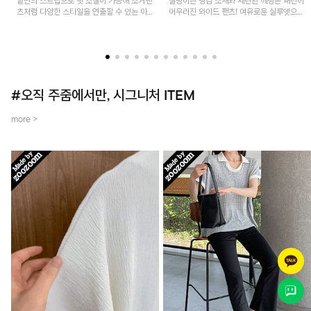
밑단의 스트랩으로 핏 조절이 가능해 조거팬
찰랑이는 냉감 소재와 세련된 헤링본 패턴이
츠처럼 다양한 스타일을 연출할 수 있는 아
어우러진 와이드 팬츠! 여유로운 실루엣으로
이템! 허리 전체 밴딩과 스트링으로 편안한
활동성이 뛰어나며, 가볍고 시원한 착용감으
착용감이며, 넉넉한 포켓 디테일로 실용성을
로 한여름까지 부담 없이 즐기기 좋은 아이
더했어요~
템입니다.
#오직 주줌에서만, 시그니처 ITEM
more >