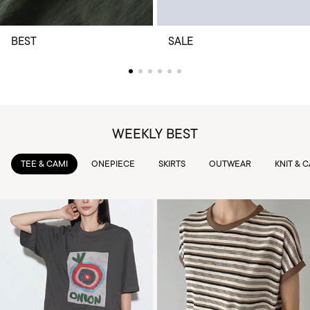
BEST
SALE
WEEKLY BEST
TEE & CAMI
ONEPIECE
SKIRTS
OUTWEAR
KNIT & 