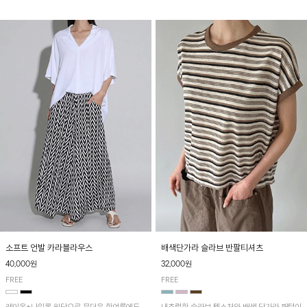
소프트 언발 카라블라우스
배색단가라 슬라브 반팔티셔츠
40,000원
32,000원
FREE
FREE