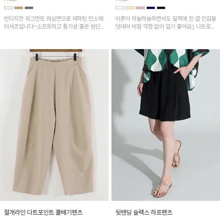
빈티지한 피그먼트 워싱면으로 제작된 민소매
쉬폰이 하늘하늘하면서도 앞쪽에 한 겹 안감을
티셔츠입니다~소프트하고 통기성 좋은 원단
덧대어 비침 걱정 없이 입기 좋아요:) 니트로
으로 편안하면서 유니크한 프린팅이 POINT!
배색된 어깨 캡소매가 자연스럽게 감싸주어 세
련된 무드를 연출 해준답니다~
절개라인 다트포인트 쿨배기팬츠
뒷밴딩 슬랙스 하프팬츠