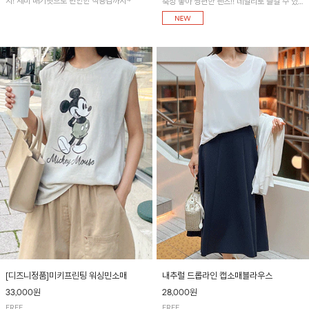
지! 세미 배기핏으로 편안한 착용감까지~
축성 좋아 짱편한 팬츠!! 데일리로 즐길 수 있
는 기본 컬러들로 준비했어요~
[디즈니정품]미키프린팅 워싱민소매
내추럴 드롭라인 캡소매블라우스
33,000원
28,000원
FREE
FREE