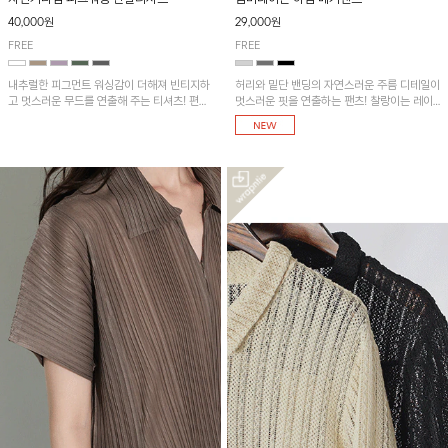
40,000원
29,000원
FREE
FREE
내추럴한 피그먼트 워싱감이 더해져 빈티지하
허리와 밑단 밴딩의 자연스러운 주름 디테일이
고 멋스러운 무드를 연출해 주는 티셔츠! 편안
멋스러운 핏을 연출하는 팬츠! 찰랑이는 레이
한 루즈핏으로 여유롭게 착용하기 좋은 아이템
온 소재로 가볍고 시원하게 착용되며, 여유로
이에요~
운 실루엣으로 활동성이 좋아 데일리 하게 즐
기기 좋은 아이템입니다~