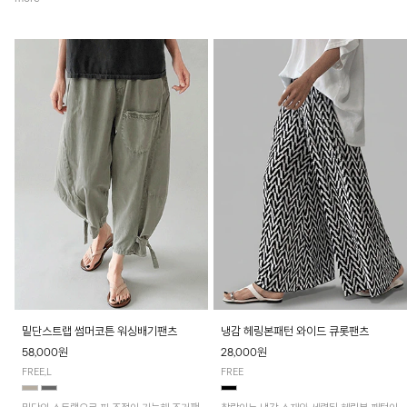
밑단스트랩 썸머코튼 워싱배기팬츠
냉감 헤링본패턴 와이드 큐롯팬츠
58,000원
28,000원
FREE,L
FREE