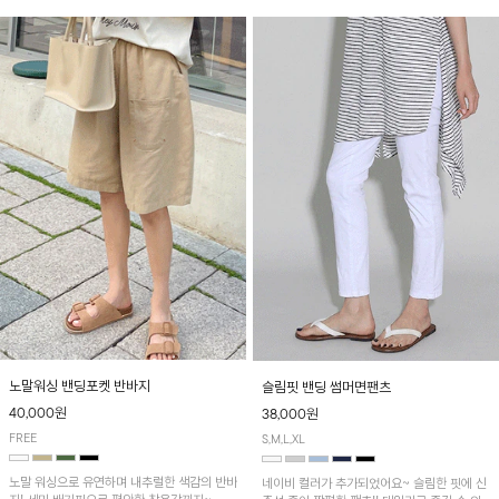
노말워싱 밴딩포켓 반바지
슬림핏 밴딩 썸머면팬츠
40,000원
38,000원
FREE
S,M,L,XL
노말 워싱으로 유연하며 내추럴한 색감의 반바
네이비 컬러가 추가되었어요~ 슬림한 핏에 신