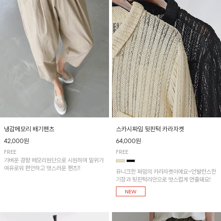
냉감메모리 배기팬츠
스카시짜임 뒷핀턱 카라자켓
42,000원
64,000원
FREE
FREE
가벼운 경량 메모리원단으로 시원하며 밑위가
여유로워 편안하고 멋스러운 팬츠!!
유니크한 짜임의 카라자켓이에요~언발란스한
기장과 뒷핀턱라인으로 멋스럽게 연출돼요!