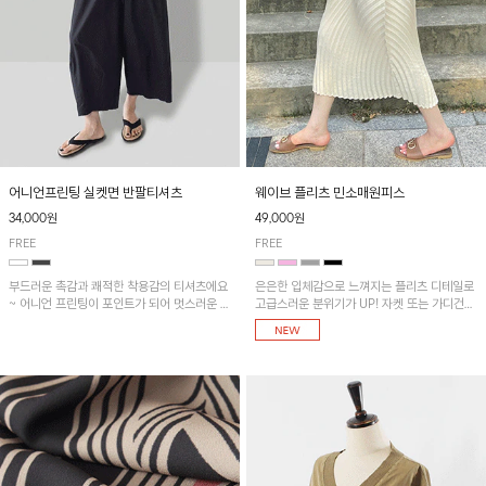
어니언프린팅 실켓면 반팔티셔츠
웨이브 플리츠 민소매원피스
34,000원
49,000원
FREE
FREE
부드러운 촉감과 쾌적한 착용감의 티셔츠에요
은은한 입체감으로 느껴지는 플리츠 디테일로
~ 어니언 프린팅이 포인트가 되어 멋스러운 아
고급스러운 분위기가 UP! 자켓 또는 가디건과
이템!!
같이 매치해도 잘 어울린답니다!