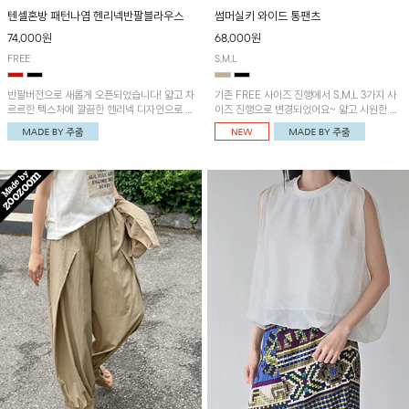
텐셀혼방 패턴나염 헨리넥반팔블라우스
썸머실키 와이드 통팬츠
74,000원
68,000원
FREE
S,M,L
반팔버전으로 새롭게 오픈되었습니다! 얇고 차
기존 FREE 사이즈 진행에서 S,M,L 3가지 사
르르한 텍스처에 깔끔한 헨리넥 디자인으로 제
이즈 진행으로 변경되었어요~ 얇고 시원한 원
작된 블라우스예요~볼륨감있는 소매 셔링과
단으로 제작된 와이드팬츠! 베이직한 디자인으
세련된 나염패턴으로 유니크한 매력 UP!
로 코디 활용도가 높은 아이템이에요~