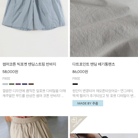
썸머코튼 빅포켓 밴딩스트링 반바지
다트포인트 밴딩 배기통팬츠
58,000원
86,000원
FREE
FREE
깔끔한 디자인에 큼직한 앞포켓 디테일을 더해
원단이 변경되어 재오픈되었어요~ 연그레이,
캐주얼한 무드를 완성한 썸머 코튼 반바지! 허
먹색 컬러가 추가되었고 뒷 포켓 디테일이 변
리 밴딩과 스트링으로 편안한 핏을 연출하며,
경되었습니다~가볍고 시원하게 착용되는 배
가볍고 쾌적한 착용감으로 여름 시즌 내내 데
기통팬츠! 허리밴딩과 여유로운 통으로 편안해
일리 하게 활용하기 좋아요~
매일 손이 자주 갈 아이템!