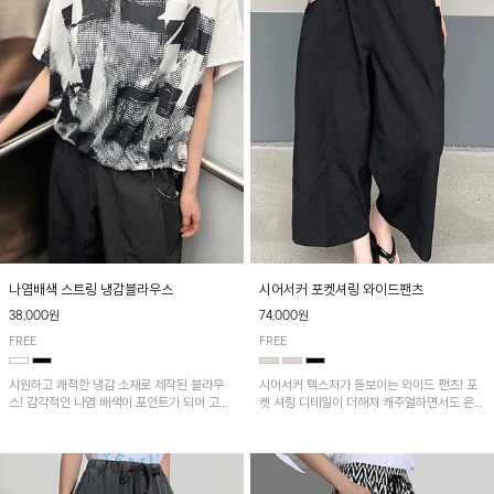
나염배색 스트링 냉감블라우스
시어서커 포켓셔링 와이드팬츠
38,000원
74,000원
FREE
FREE
시원하고 쾌적한 냉감 소재로 제작된 블라우
시어서커 텍스처가 돋보이는 와이드 팬츠! 포
스! 감각적인 나염 배색이 포인트가 되어 고급
켓 셔링 디테일이 더해져 캐주얼하면서도 은은
스럽고 세련된 분위기를 연출하며, 스트링 디
한 포인트를 연출하며, 여유로운 와이드 핏으
테일로 핏 조절이 가능해 다양한 실루엣으로
로 편안하고 멋스러운 실루엣을 완성해 줍니
착용 가능합니다~
다. 가볍고 쾌적한 착용감으로 여름철 데일리
아이템으로 활용하기 좋아요~