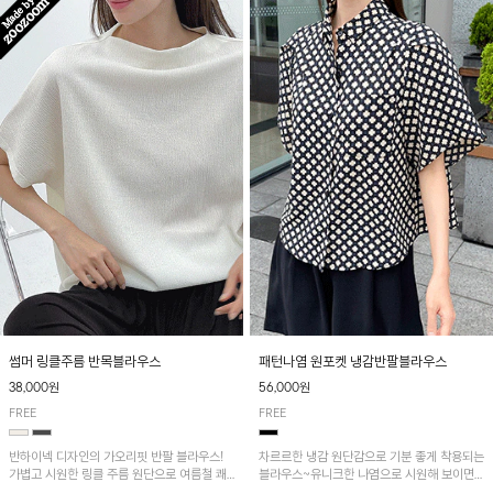
패턴나염 원포켓 냉감반팔블라우스
썸머 링클주름 반목블라우스
56,000원
38,000원
FREE
FREE
차르르한 냉감 원단감으로 기분 좋게 착용되는
반하이넥 디자인의 가오리핏 반팔 블라우스!
블라우스~유니크한 나염으로 시원해 보이면
가볍고 시원한 링클 주름 원단으로 여름철 쾌
서 흐르는 핏이 멋스러운 아이템!
적하게 즐기기 좋은 아이템이에요~