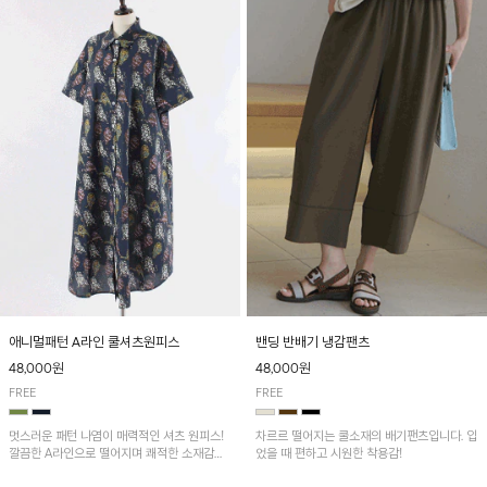
애니멀패턴 A라인 쿨셔츠원피스
밴딩 반배기 냉감팬츠
48,000원
48,000원
FREE
FREE
멋스러운 패턴 나염이 매력적인 셔츠 원피스!
차르르 떨어지는 쿨소재의 배기팬츠입니다. 입
깔끔한 A라인으로 떨어지며 쾌적한 소재감으
었을 때 편하고 시원한 착용감!
로 산뜻하게 착용돼요~