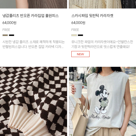
냉감플리츠 반오픈 카라집업 훌원피스
스카시짜임 뒷핀턱 카라자켓
64,000원
64,000원
FREE
FREE
시원한 냉감 플리츠 소재로 쾌적하게 착용되는
유니크한 짜임의 카라자켓이에요~언발란스한
반팔원피스입니다. 반오픈 집업 카라넥 디자인
기장과 뒷핀턱라인으로 멋스럽게 연출돼요!
이 깔끔한 포인트를 더해주며, 자연스럽게 퍼
지는 훌 실루엣이 여성스러운 분위기를 연출해
줘요~