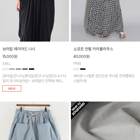
브라탑 레이어드 나시
소프트 언발 카라블라우스
15,000원
40,000원
S,M,L
FREE
[A타입(끈나시),B타입(망고나시)]망고나시 타
레이온+나일론 원단으로 무더운 한여름에도
입이 추가되었어요~ 브라탑이 안쪽에 레이어
시원하게!
드 되어 실용적인 나시!