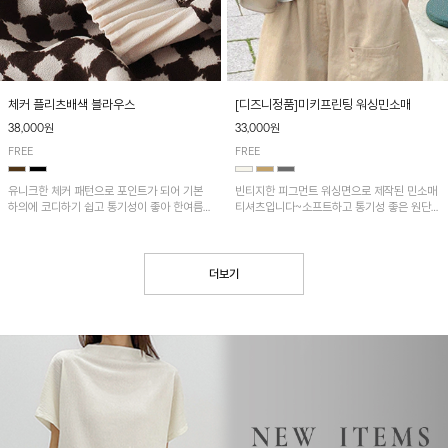
[디즈니정품]미키프린팅 워싱민소매
체커 플리츠배색 블라우스
33,000원
38,000원
FREE
FREE
빈티지한 피그먼트 워싱면으로 제작된 민소매
유니크한 체커 패턴으로 포인트가 되어 기본
티셔츠입니다~소프트하고 통기성 좋은 원단
하의에 코디하기 쉽고 통기성이 좋아 한여름에
으로 편안하면서 유니크한 프린팅이 POINT!
도 시원하게 착용하기 좋답니다~
더보기