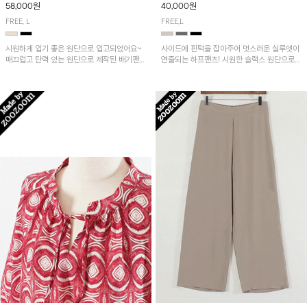
58,000원
40,000원
FREE, L
FREE,L
시원하게 입기 좋은 원단으로 입고되었어요~
사이드에 핀턱을 잡아주어 멋스러운 실루엣이
매끄럽고 탄력 있는 원단으로 제작된 배기팬츠
연출되는 하프팬츠! 시원한 슬랙스 원단으로
입니다! 유니크한 다트절개 포인트가 돋보이며
산뜻하게 입어보실 거예요~
뒷밴딩으로 편안하게~