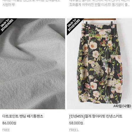
레이온+나일론 원단으로 무더운 한여름에도
내추럴한 슬라브 텍스처와 배색 단가라 패턴이
시원하게!
조화롭게 어우러진 반팔 티셔츠! 통기성이 좋
아 여름철 시원하게 착용하기 좋아요~
다트포인트 밴딩 배기통팬츠
[린넨45%]절개 항아리핏 린넨스커트
86,000원
58,000원
FREE
FREE,L