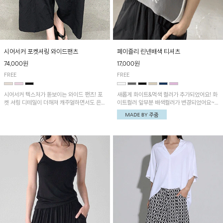
시어서커 포켓셔링 와이드팬츠
페이즐리 린넨배색 티셔츠
74,000원
17,000원
FREE
FREE
시어서커 텍스처가 돋보이는 와이드 팬츠! 포
새롭게 화이트&먹색 컬러가 추가되었어요! 화
켓 셔링 디테일이 더해져 캐주얼하면서도 은은
이트컬러 앞부분 배색컬러가 변경되었어요~
한 포인트를 연출하며, 여유로운 와이드 핏으
중앙 린넨배색으로 유니크하면서 페이즐리 패
로 편안하고 멋스러운 실루엣을 완성해 줍니
턴으로 감각적인 분위기를 연출이 가능한 티셔
다. 가볍고 쾌적한 착용감으로 여름철 데일리
츠!
아이템으로 활용하기 좋아요~