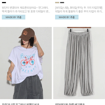
원단이 변경되어 재오픈되었어요~ 연그레이,
[A타입(나염), B타입(무지) 두 가지 타입진행]
먹색 컬러가 추가되었고 뒷 포켓 디테일이 변
데일리 하게 활용하기 좋은 무지 타입이 추가
경되었습니다~가볍고 시원하게 착용되는 배
되었어요~ 볼륨감 있는 항아리핏 실루엣이 유
기통팬츠! 허리밴딩과 여유로운 통으로 편안해
니크하며 포켓디테일이 POINT!
매일 손이 자주 갈 아이템!
자전거나염 피그워싱 반팔티셔츠
썸머레이온 하렘 배기팬츠