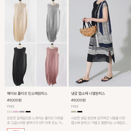
웨이브 플리츠 민소매원피스
냉감 캡소매 나염원피스
49,000원
49,000원
FREE
FREE
은은한 입체감으로 느껴지는 플리츠 디테일
시원한 냉감 원단에 감각적인 나염을 더한
로 고급스러운 분위기가 UP! 자켓 또는 가디
캡소매 원피스! 가볍고 찰랑이는 소재감으로
건과 같이 매치해도 잘 어울린답니다!
쾌적하게 착용되며, 밑단 트임 디테일이 더해