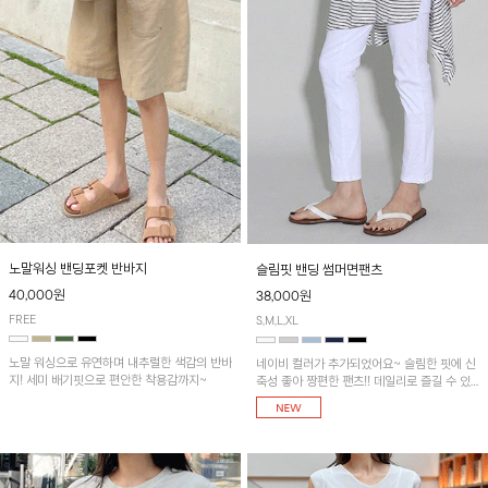
노말워싱 밴딩포켓 반바지
슬림핏 밴딩 썸머면팬츠
40,000원
38,000원
FREE
S,M,L,XL
노말 워싱으로 유연하며 내추럴한 색감의 반바
네이비 컬러가 추가되었어요~ 슬림한 핏에 신
지! 세미 배기핏으로 편안한 착용감까지~
축성 좋아 짱편한 팬츠!! 데일리로 즐길 수 있
는 기본 컬러들로 준비했어요~