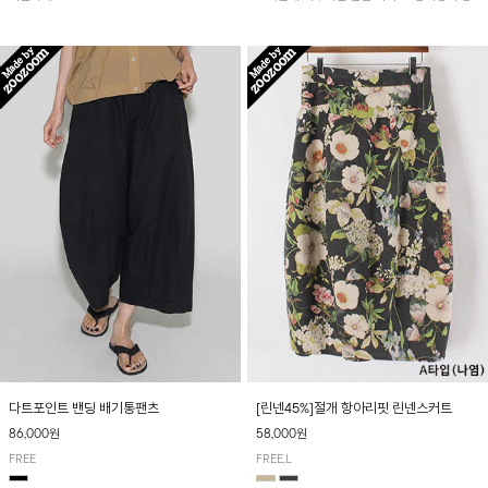
아 여름철 시원하게 착용하기 좋아요~
다트포인트 밴딩 배기통팬츠
[린넨45%]절개 항아리핏 린넨스커트
86,000원
58,000원
FREE
FREE,L