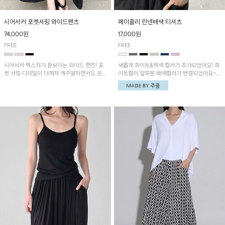
시어서커 포켓셔링 와이드팬츠
페이즐리 린넨배색 티셔츠
74,000원
17,000원
FREE
FREE
시어서커 텍스처가 돋보이는 와이드 팬츠! 포
새롭게 화이트&먹색 컬러가 추가되었어요! 화
켓 셔링 디테일이 더해져 캐주얼하면서도 은은
이트컬러 앞부분 배색컬러가 변경되었어요~
한 포인트를 연출하며, 여유로운 와이드 핏으
중앙 린넨배색으로 유니크하면서 페이즐리 패
로 편안하고 멋스러운 실루엣을 완성해 줍니
턴으로 감각적인 분위기를 연출이 가능한 티셔
다. 가볍고 쾌적한 착용감으로 여름철 데일리
츠!
아이템으로 활용하기 좋아요~