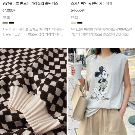
냉감플리츠 반오픈 카라집업 훌원피스
스카시짜임 뒷핀턱 카라자켓
64,000원
64,000원
FREE
FREE
시원한 냉감 플리츠 소재로 쾌적하게 착용되는
유니크한 짜임의 카라자켓이에요~언발란스한
반팔원피스입니다. 반오픈 집업 카라넥 디자인
기장과 뒷핀턱라인으로 멋스럽게 연출돼요!
이 깔끔한 포인트를 더해주며, 자연스럽게 퍼
지는 훌 실루엣이 여성스러운 분위기를 연출해
줘요~