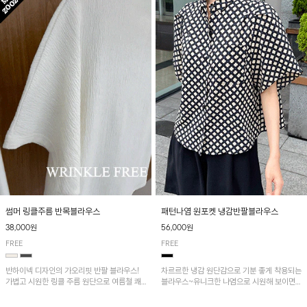
패턴나염 원포켓 냉감반팔블라우스
썸머 링클주름 반목블라우스
56,000원
38,000원
FREE
FREE
차르르한 냉감 원단감으로 기분 좋게 착용되는
반하이넥 디자인의 가오리핏 반팔 블라우스!
블라우스~유니크한 나염으로 시원해 보이면
가볍고 시원한 링클 주름 원단으로 여름철 쾌
서 흐르는 핏이 멋스러운 아이템!
적하게 즐기기 좋은 아이템이에요~