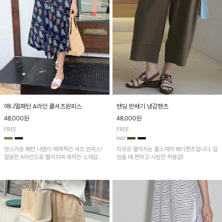
애니멀패턴 A라인 쿨셔츠원피스
밴딩 반배기 냉감팬츠
48,000원
48,000원
FREE
FREE
멋스러운 패턴 나염이 매력적인 셔츠 원피스!
차르르 떨어지는 쿨소재의 배기팬츠입니다. 입
깔끔한 A라인으로 떨어지며 쾌적한 소재감으
었을 때 편하고 시원한 착용감!
로 산뜻하게 착용돼요~