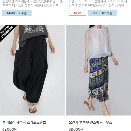
반팔버전으로 새롭게 오픈되었습니다! 얇고 차
기존 FREE 사이즈 진행에서 S,M,L 3가지 사
르르한 텍스처에 깔끔한 헨리넥 디자인으로 제
이즈 진행으로 변경되었어요~ 얇고 시원한 원
작된 블라우스예요~볼륨감있는 소매 셔링과
단으로 제작된 와이드팬츠! 베이직한 디자인으
세련된 나염패턴으로 유니크한 매력 UP!
로 코디 활용도가 높은 아이템이에요~
쿨메모리 사선턱 조거포트팬츠
오간자 벌룬핏 민소매블라우스
68,000원
38,000원