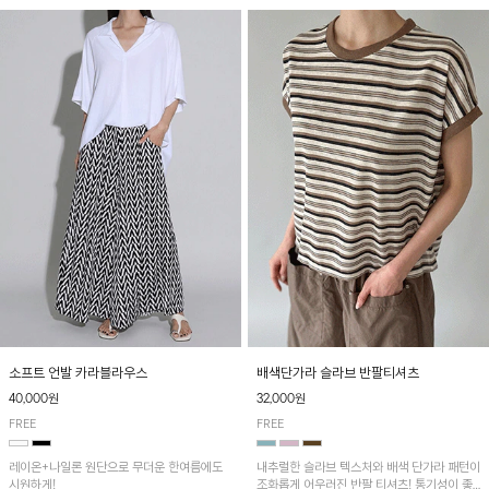
소프트 언발 카라블라우스
배색단가라 슬라브 반팔티셔츠
40,000원
32,000원
FREE
FREE
레이온+나일론 원단으로 무더운 한여름에도
내추럴한 슬라브 텍스처와 배색 단가라 패턴이
시원하게!
조화롭게 어우러진 반팔 티셔츠! 통기성이 좋