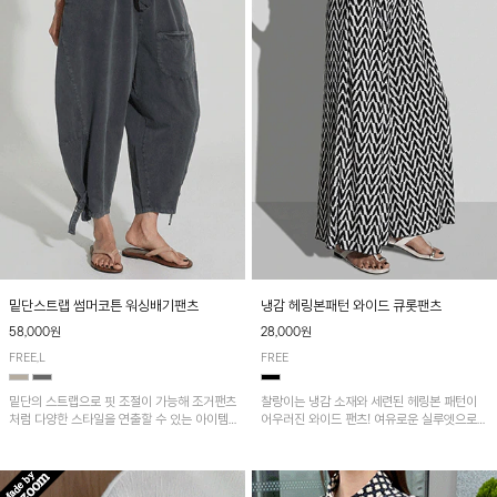
밑단스트랩 썸머코튼 워싱배기팬츠
냉감 헤링본패턴 와이드 큐롯팬츠
58,000원
28,000원
FREE,L
FREE
밑단의 스트랩으로 핏 조절이 가능해 조거팬츠
찰랑이는 냉감 소재와 세련된 헤링본 패턴이
처럼 다양한 스타일을 연출할 수 있는 아이템!
어우러진 와이드 팬츠! 여유로운 실루엣으로
허리 전체 밴딩과 스트링으로 편안한 착용감이
활동성이 뛰어나며, 가볍고 시원한 착용감으로
며, 넉넉한 포켓 디테일로 실용성을 더했어요~
한여름까지 부담 없이 즐기기 좋은 아이템입니
다.