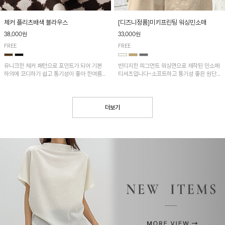
[디즈니정품]미키프린팅 워싱민소매
체커 플리츠배색 블라우스
33,000원
38,000원
FREE
FREE
빈티지한 피그먼트 워싱면으로 제작된 민소매
유니크한 체커 패턴으로 포인트가 되어 기본
티셔츠입니다~소프트하고 통기성 좋은 원단
하의에 코디하기 쉽고 통기성이 좋아 한여름에
으로 편안하면서 유니크한 프린팅이 POINT!
도 시원하게 착용하기 좋답니다~
더보기