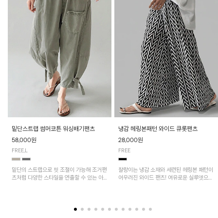
밑단스트랩 썸머코튼 워싱배기팬츠
냉감 헤링본패턴 와이드 큐롯팬츠
58,000원
28,000원
FREE,L
FREE
밑단의 스트랩으로 핏 조절이 가능해 조거팬
찰랑이는 냉감 소재와 세련된 헤링본 패턴이
츠처럼 다양한 스타일을 연출할 수 있는 아
어우러진 와이드 팬츠! 여유로운 실루엣으로
이템! 허리 전체 밴딩과 스트링으로 편안한
활동성이 뛰어나며, 가볍고 시원한 착용감으
착용감이며, 넉넉한 포켓 디테일로 실용성을
로 한여름까지 부담 없이 즐기기 좋은 아이
더했어요~
템입니다.