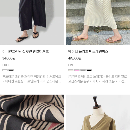
어니언프린팅 실켓면 반팔티셔츠
웨이브 플리츠 민소매원피스
34,000원
49,000원
FREE
FREE
부드러운 촉감과 쾌적한 착용감의 티셔츠에요
은은한 입체감으로 느껴지는 플리츠 디테일로
~ 어니언 프린팅이 포인트가 되어 멋스러운 아
고급스러운 분위기가 UP! 자켓 또는 가디건과
이템!!
같이 매치해도 잘 어울린답니다!