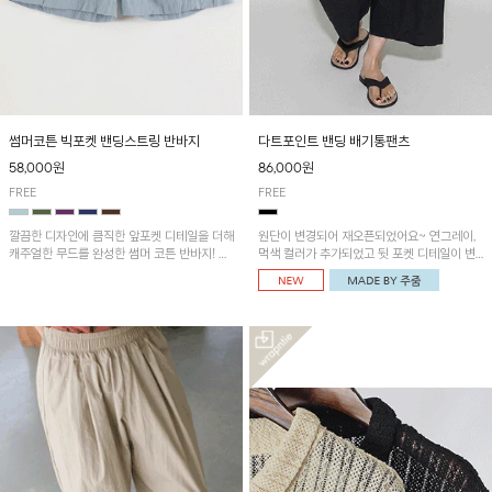
썸머코튼 빅포켓 밴딩스트링 반바지
다트포인트 밴딩 배기통팬츠
58,000원
86,000원
FREE
FREE
깔끔한 디자인에 큼직한 앞포켓 디테일을 더해
원단이 변경되어 재오픈되었어요~ 연그레이,
캐주얼한 무드를 완성한 썸머 코튼 반바지! 허
먹색 컬러가 추가되었고 뒷 포켓 디테일이 변
리 밴딩과 스트링으로 편안한 핏을 연출하며,
경되었습니다~가볍고 시원하게 착용되는 배
가볍고 쾌적한 착용감으로 여름 시즌 내내 데
기통팬츠! 허리밴딩과 여유로운 통으로 편안해
일리 하게 활용하기 좋아요~
매일 손이 자주 갈 아이템!