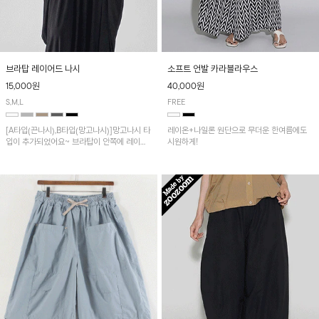
브라탑 레이어드 나시
소프트 언발 카라블라우스
15,000원
40,000원
S,M,L
FREE
[A타입(끈나시),B타입(망고나시)]망고나시 타
레이온+나일론 원단으로 무더운 한여름에도
입이 추가되었어요~ 브라탑이 안쪽에 레이어
시원하게!
드 되어 실용적인 나시!