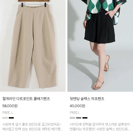
절개라인 다트포인트 쿨배기팬츠
뒷밴딩 슬랙스 하프팬츠
58,000원
40,000원
FREE, L
FREE,L
시원하게 입기 좋은 원단으로 입고되었어요~
사이드에 핀턱을 잡아주어 멋스러운 실루엣이
매끄럽고 탄력 있는 원단으로 제작된 배기팬츠
연출되는 하프팬츠! 시원한 슬랙스 원단으로