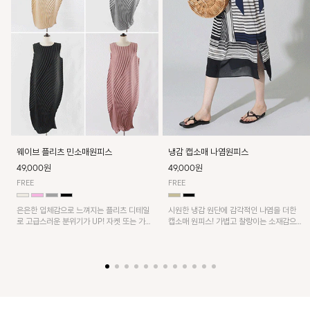
웨이브 플리츠 민소매원피스
냉감 캡소매 나염원피스
49,000원
49,000원
FREE
FREE
은은한 입체감으로 느껴지는 플리츠 디테일
시원한 냉감 원단에 감각적인 나염을 더한
로 고급스러운 분위기가 UP! 자켓 또는 가디
캡소매 원피스! 가볍고 찰랑이는 소재감으로
건과 같이 매치해도 잘 어울린답니다!
쾌적하게 착용되며, 밑단 트임 디테일이 더해
져 활동성을 높였어요~