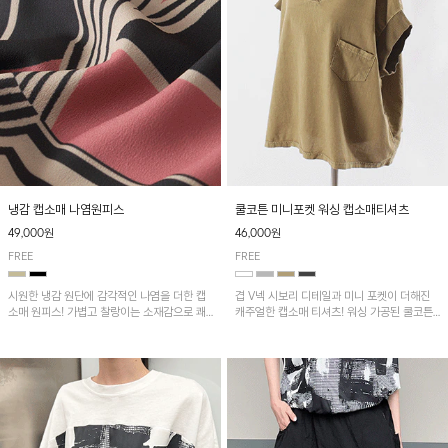
냉감 캡소매 나염원피스
쿨코튼 미니포켓 워싱 캡소매티셔츠
49,000원
46,000원
FREE
FREE
시원한 냉감 원단에 감각적인 나염을 더한 캡
겹 V넥 시보리 디테일과 미니 포켓이 더해진
소매 원피스! 가볍고 찰랑이는 소재감으로 쾌
캐주얼한 캡소매 티셔츠! 워싱 가공된 쿨코튼
적하게 착용되며, 밑단 트임 디테일이 더해져
원단으로 통기성이 좋아 쾌적하게 착용되며 다
활동성을 높였어요~
양한 하의와 매치하기 좋은 아이템입니다~