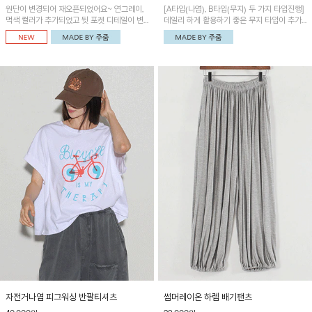
원단이 변경되어 재오픈되었어요~ 연그레이,
[A타입(나염), B타입(무지) 두 가지 타입진행]
먹색 컬러가 추가되었고 뒷 포켓 디테일이 변
데일리 하게 활용하기 좋은 무지 타입이 추가
경되었습니다~가볍고 시원하게 착용되는 배
되었어요~ 볼륨감 있는 항아리핏 실루엣이 유
기통팬츠! 허리밴딩과 여유로운 통으로 편안해
니크하며 포켓디테일이 POINT!
매일 손이 자주 갈 아이템!
자전거나염 피그워싱 반팔티셔츠
썸머레이온 하렘 배기팬츠