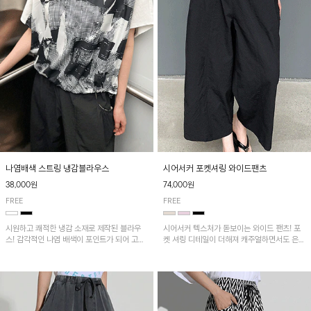
나염배색 스트링 냉감블라우스
시어서커 포켓셔링 와이드팬츠
38,000원
74,000원
FREE
FREE
시원하고 쾌적한 냉감 소재로 제작된 블라우
시어서커 텍스처가 돋보이는 와이드 팬츠! 포
스! 감각적인 나염 배색이 포인트가 되어 고급
켓 셔링 디테일이 더해져 캐주얼하면서도 은은
스럽고 세련된 분위기를 연출하며, 스트링 디
한 포인트를 연출하며, 여유로운 와이드 핏으
테일로 핏 조절이 가능해 다양한 실루엣으로
로 편안하고 멋스러운 실루엣을 완성해 줍니
착용 가능합니다~
다. 가볍고 쾌적한 착용감으로 여름철 데일리
아이템으로 활용하기 좋아요~