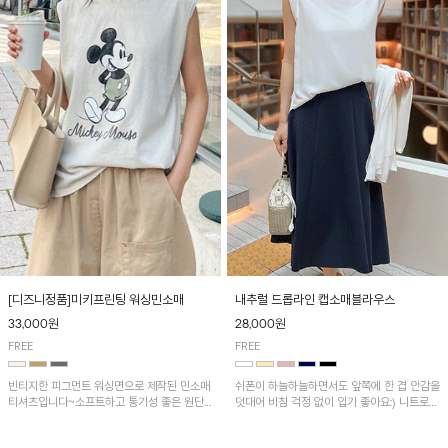
[디즈니정품]미키프린팅 워싱민소매
내추럴 드롭라인 캡소매블라우스
33,000원
28,000원
FREE
FREE
빈티지한 피그먼트 워싱면으로 제작된 민소매
쉬폰이 하늘하늘하면서도 앞쪽에 한 겹 안감을
티셔츠입니다~소프트하고 통기성 좋은 원단
덧대어 비침 걱정 없이 입기 좋아요:) 니트로
으로 편안하면서 유니크한 프린팅이 POINT!
배색된 어깨 캡소매가 자연스럽게 감싸주어 세
련된 무드를 연출 해준답니다~