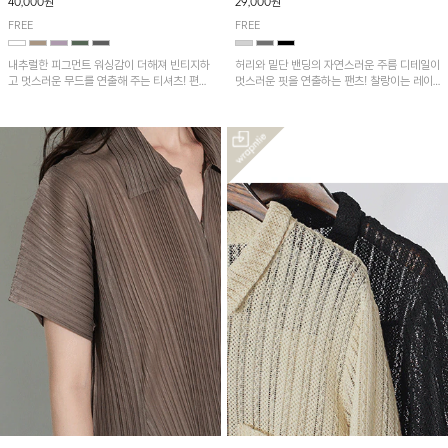
40,000원
29,000원
FREE
FREE
내추럴한 피그먼트 워싱감이 더해져 빈티지하
허리와 밑단 밴딩의 자연스러운 주름 디테일이
고 멋스러운 무드를 연출해 주는 티셔츠! 편안
멋스러운 핏을 연출하는 팬츠! 찰랑이는 레이
한 루즈핏으로 여유롭게 착용하기 좋은 아이템
온 소재로 가볍고 시원하게 착용되며, 여유로
이에요~
운 실루엣으로 활동성이 좋아 데일리 하게 즐
기기 좋은 아이템입니다~