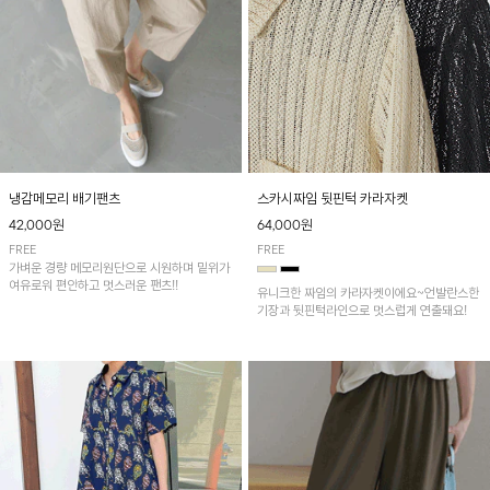
냉감메모리 배기팬츠
스카시짜임 뒷핀턱 카라자켓
42,000원
64,000원
FREE
FREE
가벼운 경량 메모리원단으로 시원하며 밑위가
여유로워 편안하고 멋스러운 팬츠!!
유니크한 짜임의 카라자켓이에요~언발란스한
기장과 뒷핀턱라인으로 멋스럽게 연출돼요!