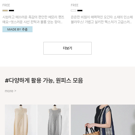
FREE
FREE
시원하고 매끄러운 촉감의 편안한 메모리 팬츠
은은한 비침이 매력적인 오간자 소재의 민소매
예요~멋스러운 사선 핀턱과 볼륨 있는 항아리
블라우스! 가볍고 실키한 텍스처가 고급스러운
핏이 유니크한 아이템!
무드를 더해주며, 벌룬핏 실루엣이 멋스러운
아이템이에요~
더보기
#다양하게 활용 가능, 원피스 모음
more >