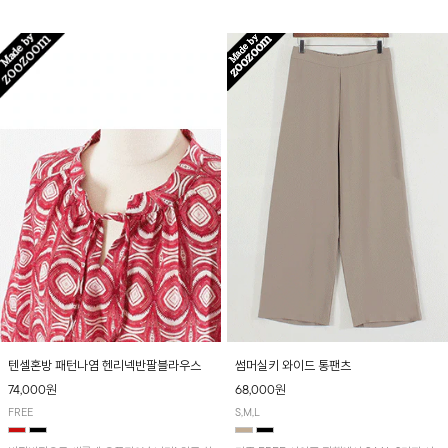
입니다! 유니크한 다트절개 포인트가 돋보이며
산뜻하게 입어보실 거예요~
뒷밴딩으로 편안하게~
텐셀혼방 패턴나염 헨리넥반팔블라우스
썸머실키 와이드 통팬츠
74,000원
68,000원
FREE
S,M,L