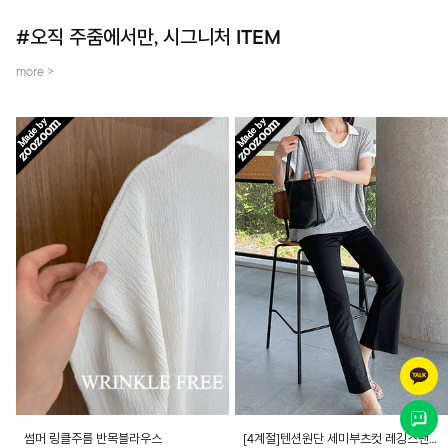
#오직 주줌에서만, 시그니처 ITEM
more >
썸머 링클주름 반목블라우스
[4계절]텐션원단 세미부츠컷 레깅스팬