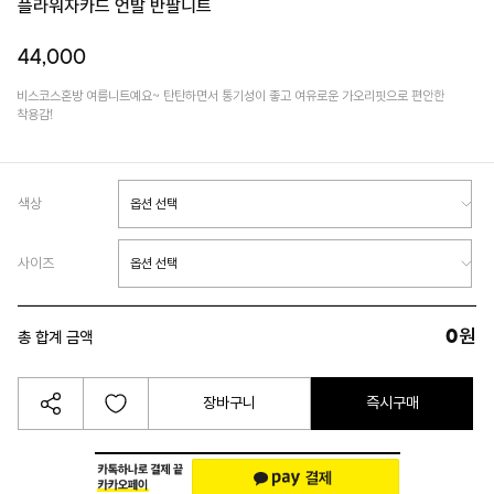
플라워자카드 언발 반팔니트
44,000
비스코스혼방 여름니트예요~ 탄탄하면서 통기성이 좋고 여유로운 가오리핏으로 편안한
착용감!
색상
사이즈
0
원
총 합계 금액
장바구니
즉시구매