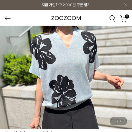
지금 가입하고
2,000원
쿠폰 받기
0
1
/
3