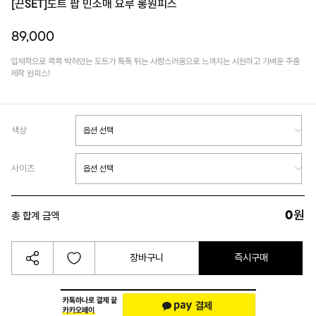
[끈SET]도트 팝 민소매 요루 롱원피스
89,000
입체적으로 콕콕 박혀있는 도트가 톡톡 튀는 사랑스러움으로 느껴지는 시원하고 가벼운 주줌
제작 원피스!
색상
사이즈
0
원
총 합계 금액
장바구니
즉시구매