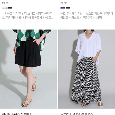
FREE
FREE
시원하고 쾌적한 냉감 소재로 제작된 블라우
하트 무늬와 여유있는 핏으로 입었을때 한층더
스! 감각적인 나염 배색이 포인트가 되어 고급
귀엽고 사랑스럽게 만들어주는 제품!
스럽고 세련된 분위기를 연출하며, 스트링 디
테일로 핏 조절이 가능해 다양한 실루엣으로
착용 가능합니다~
뒷밴딩 슬랙스 하프팬츠
소프트 언발 카라블라우스