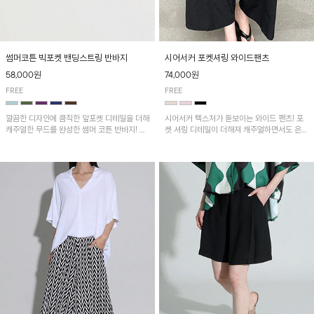
썸머코튼 빅포켓 밴딩스트링 반바지
시어서커 포켓셔링 와이드팬츠
58,000원
74,000원
FREE
FREE
깔끔한 디자인에 큼직한 앞포켓 디테일을 더해
시어서커 텍스처가 돋보이는 와이드 팬츠! 포
캐주얼한 무드를 완성한 썸머 코튼 반바지! 허
켓 셔링 디테일이 더해져 캐주얼하면서도 은은
리 밴딩과 스트링으로 편안한 핏을 연출하며,
한 포인트를 연출하며, 여유로운 와이드 핏으
가볍고 쾌적한 착용감으로 여름 시즌 내내 데
로 편안하고 멋스러운 실루엣을 완성해 줍니
일리 하게 활용하기 좋아요~
다. 가볍고 쾌적한 착용감으로 여름철 데일리
아이템으로 활용하기 좋아요~