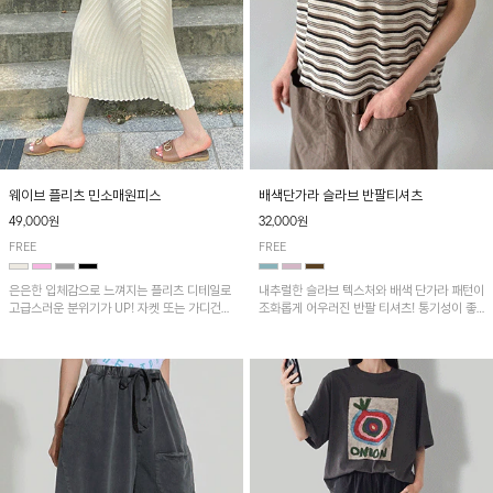
웨이브 플리츠 민소매원피스
배색단가라 슬라브 반팔티셔츠
49,000원
32,000원
FREE
FREE
은은한 입체감으로 느껴지는 플리츠 디테일로
내추럴한 슬라브 텍스처와 배색 단가라 패턴이
고급스러운 분위기가 UP! 자켓 또는 가디건과
조화롭게 어우러진 반팔 티셔츠! 통기성이 좋
같이 매치해도 잘 어울린답니다!
아 여름철 시원하게 착용하기 좋아요~