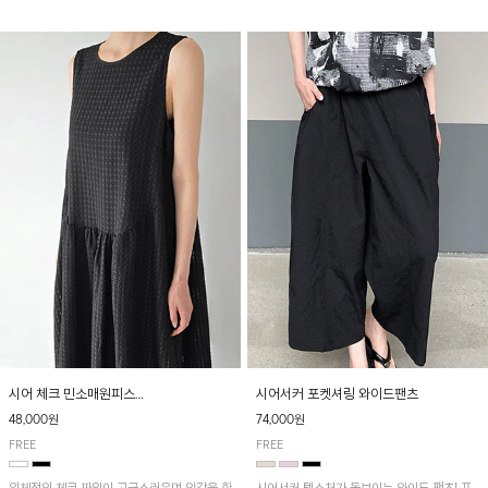
양한 하의와 매치하기 좋은 아이템입니다~
한여름까지 부담 없이 즐기기 좋은 아이템입니
다.
시어 체크 민소매원피스
시어서커 포켓셔링 와이드팬츠
[3차 리오더중] 8/19 순차적 발송!
48,000원
74,000원
FREE
FREE