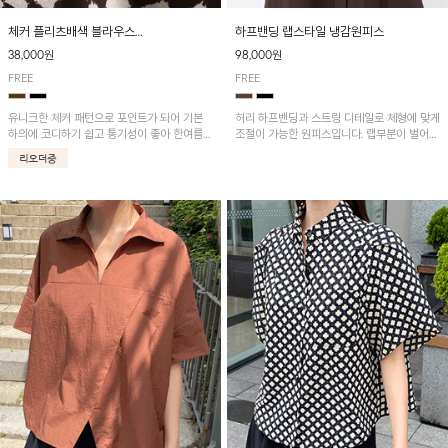
체커 플리츠배색 블라우스
하프밴딩 랩스타일 냉감원피스
[리오더중] 8/18 순차적 발송!
38,000원
98,000원
FREE
FREE
유니크한 체커 패턴으로 포인트가 되어 기본
허리 하프밴딩과 스트링 디테일로 체형에 맞게
하의에 코디하기 쉽고 통기성이 좋아 한여름에
조절이 가능한 원피스입니다. 랩부분이 벌어지
도 시원하게 착용하기 좋답니다~
지않게 박음질되어있어 편하게 연출이 가능하
며 나일론과 면혼방으로 가볍고 땀 흡수성이
뛰어나 한여름에도 쾌적하게 입기 좋아요^^