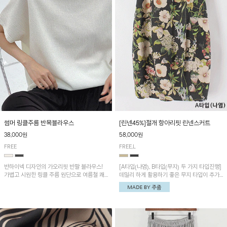
썸머 링클주름 반목블라우스
[린넨45%]절개 항아리핏 린넨스커트
38,000원
58,000원
FREE
FREE,L
반하이넥 디자인의 가오리핏 반팔 블라우스!
[A타입(나염), B타입(무지) 두 가지 타입진행]
가볍고 시원한 링클 주름 원단으로 여름철 쾌
데일리 하게 활용하기 좋은 무지 타입이 추가
적하게 즐기기 좋은 아이템이에요~
되었어요~ 볼륨감 있는 항아리핏 실루엣이 유
니크하며 포켓디테일이 POINT!