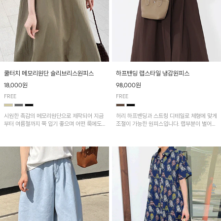
쿨터치 메모리원단 슬리브리스원피스
하프밴딩 랩스타일 냉감원피스
18,000원
98,000원
FREE
FREE
시원한 촉감의 메모리원단으로 제작되어 지금
허리 하프밴딩과 스트링 디테일로 체형에 맞게
부터 여름철까지 쭉 입기 좋으며 어떤 룩에도
조절이 가능한 원피스입니다. 랩부분이 벌어지
다 잘 어울려서 다양하게 레이어드 하기 좋아
지않게 박음질되어있어 편하게 연출이 가능하
요^^
며 나일론과 면혼방으로 가볍고 땀 흡수성이
뛰어나 한여름에도 쾌적하게 입기 좋아요^^