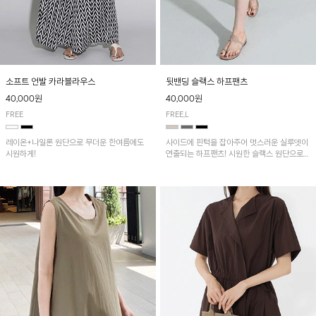
소프트 언발 카라블라우스
뒷밴딩 슬랙스 하프팬츠
40,000원
40,000원
FREE
FREE,L
레이온+나일론 원단으로 무더운 한여름에도
사이드에 핀턱을 잡아주어 멋스러운 실루엣이
시원하게!
연출되는 하프팬츠! 시원한 슬랙스 원단으로
산뜻하게 입어보실 거예요~