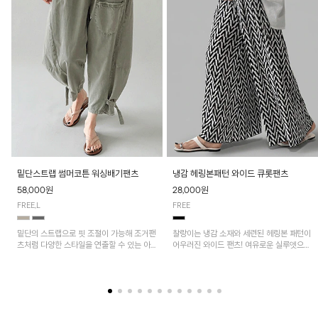
밑단스트랩 썸머코튼 워싱배기팬츠
냉감 헤링본패턴 와이드 큐롯팬츠
58,000원
28,000원
FREE,L
FREE
밑단의 스트랩으로 핏 조절이 가능해 조거팬
찰랑이는 냉감 소재와 세련된 헤링본 패턴이
츠처럼 다양한 스타일을 연출할 수 있는 아
어우러진 와이드 팬츠! 여유로운 실루엣으로
이템! 허리 전체 밴딩과 스트링으로 편안한
활동성이 뛰어나며, 가볍고 시원한 착용감으
착용감이며, 넉넉한 포켓 디테일로 실용성을
로 한여름까지 부담 없이 즐기기 좋은 아이
더했어요~
템입니다.