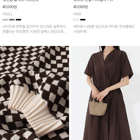
40,000원
40,000원
FREE,L
FREE
사이드에 핀턱을 잡아주어 멋스러운 실루엣이
레이온+나일론 원단으로 무더운 한여름에도
연출되는 하프팬츠! 시원한 슬랙스 원단으로
시원하게!
산뜻하게 입어보실 거예요~