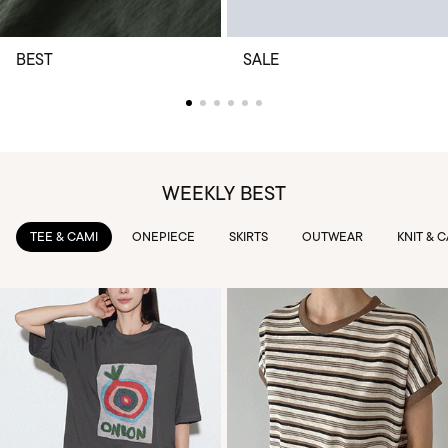
BEST
SALE
WEEKLY BEST
TEE & CAMI
ONEPIECE
SKIRTS
OUTWEAR
KNIT & 