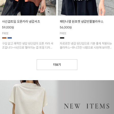
사선겹트임 오픈카라 냉감셔츠
패턴나염 원포켓 냉감반팔블라우스
59,000원
56,000원
FREE
FREE
구김 없고 쾌적한 냉감 원단감의 오픈 카라 셔
차르르한 냉감 원단감으로 기분 좋게 착용되는
츠입니다~사선으로 떨어지는 겹 트임 디자인
블라우스~유니크한 나염으로 시원해 보이면
과 언발란스한 기장으로 POINT!
서 흐르는 핏이 멋스러운 아이템!
더보기