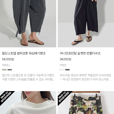
밑단스트랩 썸머코튼 워싱배기팬츠
어니언프린팅 실켓면 반팔티셔츠
58,000원
34,000원
FREE,L
FREE
밑단의 스트랩으로 핏 조절이 가능해 조거팬츠
부드러운 촉감과 쾌적한 착용감의 티셔츠에요
처럼 다양한 스타일을 연출할 수 있는 아이템!
~ 어니언 프린팅이 포인트가 되어 멋스러운 아
허리 전체 밴딩과 스트링으로 편안한 착용감이
이템!!
며, 넉넉한 포켓 디테일로 실용성을 더했어요~