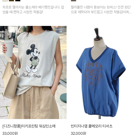
차르르 떨어지는 쿨소재의 배기팬츠입니다. 입
컬러풀한 나염이 돋보이는 원피스! 인견 원단
었을 때 편하고 시원한 착용감!
으로 제작되어 부드럽고 시원한 착용감이며,
가볍고 통기성이 좋아 여름철 데일리룩은 물론
여행룩으로도 부담 없이 즐기기 좋은 아이템입
니다~
[디즈니정품]미키프린팅 워싱민소매
빈티지나염 쿨메모리 티셔츠
33,000원
32,000원