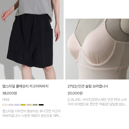
27122/인견 슬림 브라캡나시
랩스타일 쿨메모리 카고치마바지
20,000원
38,000원
[L,XL,XXL 사이즈]천연소재인 인견 95% 노와
FREE
이어 브라캡으로 편안한 착용감! 답답함 없는
시원한 이너나시로 착용해보세요!
랩스타일 디자인이 돋보이는 유니크한 카고치
마바지입니다~시원한 메모리 원단으로 제작
되어 쾌적하게 착용되는 아이템!