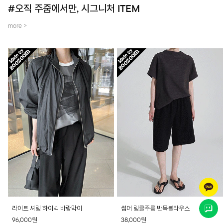
#오직 주줌에서만, 시그니처 ITEM
more >
라이트 셔링 하이넥 바람막이
썸머 링클주름 반목블라우스
96,000원
38,000원