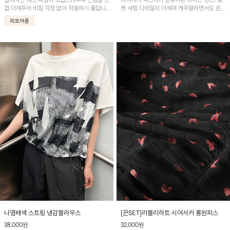
입체적인 체크 짜임이 고급스러우며 안감을 한
시어서커 텍스처가 돋보이는 와이드 팬츠! 포
겹 더해주어 비침 걱정 없이 착용하기 좋답니
켓 셔링 디테일이 더해져 캐주얼하면서도 은은
다.
한 포인트를 연출하며, 여유로운 와이드 핏으
로 편안하고 멋스러운 실루엣을 완성해 줍니
다. 가볍고 쾌적한 착용감으로 여름철 데일리
아이템으로 활용하기 좋아요~
나염배색 스트링 냉감블라우스
[끈SET]러블리하트 시어서커 롱원피스
38,000원
32,000원