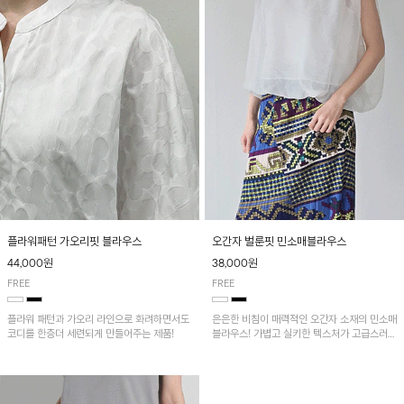
플라워패턴 가오리핏 블라우스
오간자 벌룬핏 민소매블라우스
44,000원
38,000원
FREE
FREE
플라워 패턴과 가오리 라인으로 화려하면서도
은은한 비침이 매력적인 오간자 소재의 민소매
코디를 한층더 세련되게 만들어주는 제품!
블라우스! 가볍고 실키한 텍스처가 고급스러운
무드를 더해주며, 벌룬핏 실루엣이 멋스러운
아이템이에요~