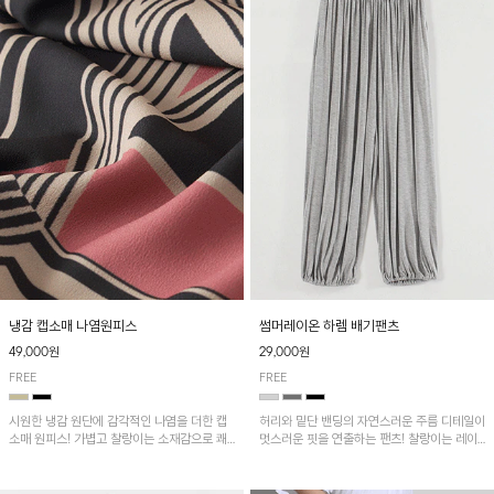
냉감 캡소매 나염원피스
썸머레이온 하렘 배기팬츠
49,000원
29,000원
FREE
FREE
시원한 냉감 원단에 감각적인 나염을 더한 캡
허리와 밑단 밴딩의 자연스러운 주름 디테일이
소매 원피스! 가볍고 찰랑이는 소재감으로 쾌
멋스러운 핏을 연출하는 팬츠! 찰랑이는 레이
적하게 착용되며, 밑단 트임 디테일이 더해져
온 소재로 가볍고 시원하게 착용되며, 여유로
활동성을 높였어요~
운 실루엣으로 활동성이 좋아 데일리 하게 즐
기기 좋은 아이템입니다~