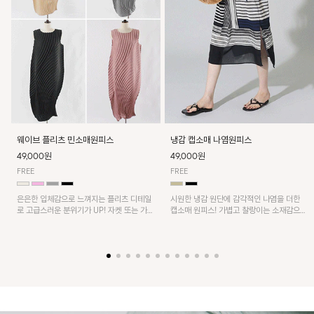
웨이브 플리츠 민소매원피스
냉감 캡소매 나염원피스
49,000원
49,000원
FREE
FREE
은은한 입체감으로 느껴지는 플리츠 디테일
시원한 냉감 원단에 감각적인 나염을 더한
로 고급스러운 분위기가 UP! 자켓 또는 가디
캡소매 원피스! 가볍고 찰랑이는 소재감으로
건과 같이 매치해도 잘 어울린답니다!
쾌적하게 착용되며, 밑단 트임 디테일이 더해
져 활동성을 높였어요~