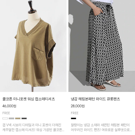
쿨코튼 미니포켓 워싱 캡소매티셔츠
냉감 헤링본패턴 와이드 큐롯팬츠
46,000원
28,000원
FREE
FREE
겹 V넥 시보리 디테일과 미니 포켓이 더해진
찰랑이는 냉감 소재와 세련된 헤링본 패턴이
캐주얼한 캡소매 티셔츠! 워싱 가공된 쿨코튼
어우러진 와이드 팬츠! 여유로운 실루엣으로
원단으로 통기성이 좋아 쾌적하게 착용되며 다
활동성이 뛰어나며, 가볍고 시원한 착용감으로