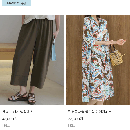
중앙 린넨배색으로 유니크하면서 페이즐리 패
드 되어 실용적인 나시!
턴으로 감각적인 분위기를 연출이 가능한 티셔
츠!
밴딩 반배기 냉감팬츠
컬러풀나염 앞핀턱 인견원피스
48,000원
38,000원
FREE
FREE