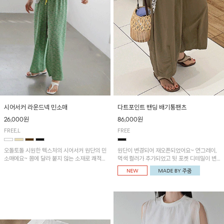
시어서커 라운드넥 민소매
다트포인트 밴딩 배기통팬츠
26,000원
86,000원
FREE,L
FREE
오돌토돌 시원한 텍스처의 시어서커 원단의 민
원단이 변경되어 재오픈되었어요~ 연그레이,
소매에요~ 몸에 달라 붙지 않는 소재로 쾌적하
먹색 컬러가 추가되었고 뒷 포켓 디테일이 변
게 착용하기 좋은 ITEM!
경되었습니다~가볍고 시원하게 착용되는 배
기통팬츠! 허리밴딩과 여유로운 통으로 편안해
매일 손이 자주 갈 아이템!