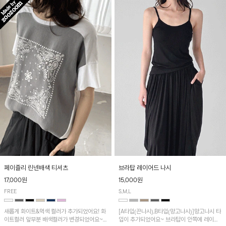
페이즐리 린넨배색 티셔츠
브라탑 레이어드 나시
17,000원
15,000원
FREE
S,M,L
새롭게 화이트&먹색 컬러가 추가되었어요! 화
[A타입(끈나시),B타입(망고나시)]망고나시 타
이트컬러 앞부분 배색컬러가 변경되었어요~
입이 추가되었어요~ 브라탑이 안쪽에 레이어