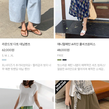
애니멀패턴 A라인 쿨셔츠원피스
라운드핏 다트 데님팬츠
48,000원
62,000원
FREE
S, M, L ,XL
멋스러운 패턴 나염이 매력적인 셔츠 원피스!
XL사이즈가 추가되었어요~ 컬러감과 핏이 너
깔끔한 A라인으로 떨어지며 쾌적한 소재감으
무 예쁜 뒷밴딩 데님 팬츠!
로 산뜻하게 착용돼요~