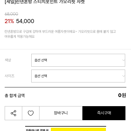
[세일]린넨혼방 스티치포인트 가오리핏 자켓
68,000
21%
54,000
린넨혼방으로 구김에 강하며 부드러운 여름자켓이에요~ 가오리핏으로 몸에 붙지 않고
여유롭게 착용가능해요
색상
사이즈
0
원
총 합계 금액
장바구니
즉시구매