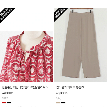
입니다! 유니크한 다트절개 포인트가 돋보이며
산뜻하게 입어보실 거예요~
뒷밴딩으로 편안하게~
텐셀혼방 패턴나염 헨리넥반팔블라우스
썸머실키 와이드 통팬츠
74,000원
68,000원
FREE
S,M,L