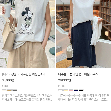
[디즈니정품]미키프린팅 워싱민소매
내추럴 드롭라인 캡소매블라우스
33,000원
28,000원
FREE
FREE
빈티지한 피그먼트 워싱면으로 제작된 민소매
쉬폰이 하늘하늘하면서도 앞쪽에 한 겹 안감을
티셔츠입니다~소프트하고 통기성 좋은 원단
덧대어 비침 걱정 없이 입기 좋아요:) 니트로
으로 편안하면서 유니크한 프린팅이 POINT!
배색된 어깨 캡소매가 자연스럽게 감싸주어 세
련된 무드를 연출 해준답니다~