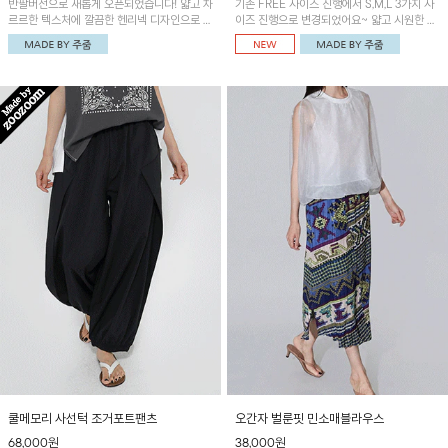
반팔버전으로 새롭게 오픈되었습니다! 얇고 차
기존 FREE 사이즈 진행에서 S,M,L 3가지 사
르르한 텍스처에 깔끔한 헨리넥 디자인으로 제
이즈 진행으로 변경되었어요~ 얇고 시원한 원
작된 블라우스예요~볼륨감있는 소매 셔링과
단으로 제작된 와이드팬츠! 베이직한 디자인으
세련된 나염패턴으로 유니크한 매력 UP!
로 코디 활용도가 높은 아이템이에요~
쿨메모리 사선턱 조거포트팬츠
오간자 벌룬핏 민소매블라우스
68,000원
38,000원