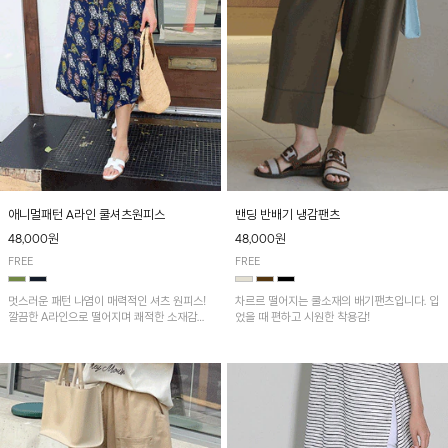
애니멀패턴 A라인 쿨셔츠원피스
밴딩 반배기 냉감팬츠
48,000원
48,000원
FREE
FREE
멋스러운 패턴 나염이 매력적인 셔츠 원피스!
차르르 떨어지는 쿨소재의 배기팬츠입니다. 입
깔끔한 A라인으로 떨어지며 쾌적한 소재감으
었을 때 편하고 시원한 착용감!
로 산뜻하게 착용돼요~