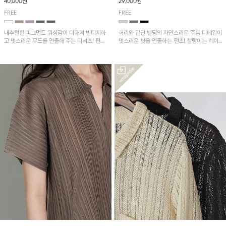
40,000원
29,000원
FREE
FREE
내추럴한 피그먼트 워싱감이 더해져 빈티지하
허리와 밑단 밴딩의 자연스러운 주름 디테일이
고 멋스러운 무드를 연출해 주는 티셔츠! 편안
멋스러운 핏을 연출하는 팬츠! 찰랑이는 레이
한 루즈핏으로 여유롭게 착용하기 좋은 아이템
온 소재로 가볍고 시원하게 착용되며, 여유로
이에요~
운 실루엣으로 활동성이 좋아 데일리 하게 즐
기기 좋은 아이템입니다~