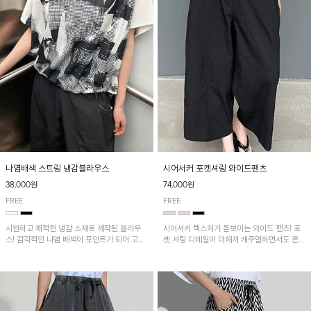
나염배색 스트링 냉감블라우스
시어서커 포켓셔링 와이드팬츠
38,000원
74,000원
FREE
FREE
시원하고 쾌적한 냉감 소재로 제작된 블라우
시어서커 텍스처가 돋보이는 와이드 팬츠! 포
스! 감각적인 나염 배색이 포인트가 되어 고급
켓 셔링 디테일이 더해져 캐주얼하면서도 은은
스럽고 세련된 분위기를 연출하며, 스트링 디
한 포인트를 연출하며, 여유로운 와이드 핏으
테일로 핏 조절이 가능해 다양한 실루엣으로
로 편안하고 멋스러운 실루엣을 완성해 줍니
착용 가능합니다~
다. 가볍고 쾌적한 착용감으로 여름철 데일리
아이템으로 활용하기 좋아요~