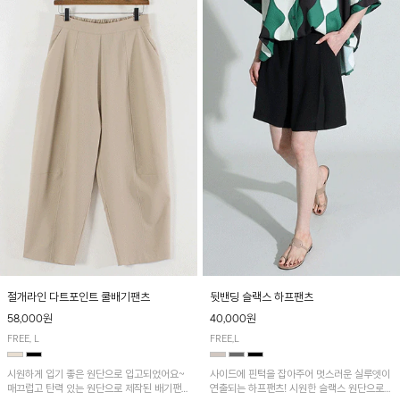
절개라인 다트포인트 쿨배기팬츠
뒷밴딩 슬랙스 하프팬츠
58,000원
40,000원
FREE, L
FREE,L
시원하게 입기 좋은 원단으로 입고되었어요~
사이드에 핀턱을 잡아주어 멋스러운 실루엣이
매끄럽고 탄력 있는 원단으로 제작된 배기팬츠
연출되는 하프팬츠! 시원한 슬랙스 원단으로