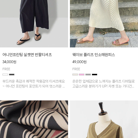
어니언프린팅 실켓면 반팔티셔츠
웨이브 플리츠 민소매원피스
34,000원
49,000원
FREE
FREE
부드러운 촉감과 쾌적한 착용감의 티셔츠에요
은은한 입체감으로 느껴지는 플리츠 디테일로
~ 어니언 프린팅이 포인트가 되어 멋스러운 아
고급스러운 분위기가 UP! 자켓 또는 가디건과
이템!!
같이 매치해도 잘 어울린답니다!