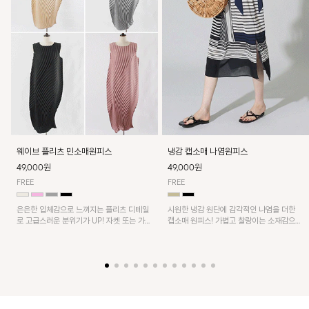
웨이브 플리츠 민소매원피스
냉감 캡소매 나염원피스
49,000원
49,000원
FREE
FREE
은은한 입체감으로 느껴지는 플리츠 디테일
시원한 냉감 원단에 감각적인 나염을 더한
로 고급스러운 분위기가 UP! 자켓 또는 가디
캡소매 원피스! 가볍고 찰랑이는 소재감으로
건과 같이 매치해도 잘 어울린답니다!
쾌적하게 착용되며, 밑단 트임 디테일이 더해
져 활동성을 높였어요~