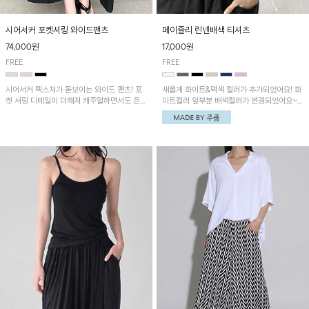
시어서커 포켓셔링 와이드팬츠
페이즐리 린넨배색 티셔츠
74,000원
17,000원
FREE
FREE
시어서커 텍스처가 돋보이는 와이드 팬츠! 포
새롭게 화이트&먹색 컬러가 추가되었어요! 화
켓 셔링 디테일이 더해져 캐주얼하면서도 은은
이트컬러 앞부분 배색컬러가 변경되었어요~
한 포인트를 연출하며, 여유로운 와이드 핏으
중앙 린넨배색으로 유니크하면서 페이즐리 패
로 편안하고 멋스러운 실루엣을 완성해 줍니
턴으로 감각적인 분위기를 연출이 가능한 티셔
다. 가볍고 쾌적한 착용감으로 여름철 데일리
츠!
아이템으로 활용하기 좋아요~