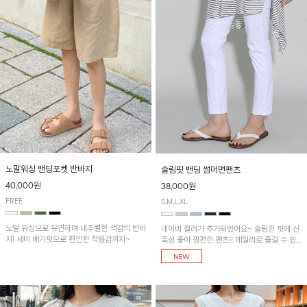
노말워싱 밴딩포켓 반바지
슬림핏 밴딩 썸머면팬츠
40,000원
38,000원
FREE
S,M,L,XL
노말 워싱으로 유연하며 내추럴한 색감의 반바
네이비 컬러가 추가되었어요~ 슬림한 핏에 신
지! 세미 배기핏으로 편안한 착용감까지~
축성 좋아 짱편한 팬츠!! 데일리로 즐길 수 있
는 기본 컬러들로 준비했어요~