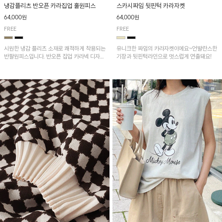
냉감플리츠 반오픈 카라집업 훌원피스
스카시짜임 뒷핀턱 카라자켓
64,000원
64,000원
FREE
FREE
시원한 냉감 플리츠 소재로 쾌적하게 착용되는
유니크한 짜임의 카라자켓이에요~언발란스한
반팔원피스입니다. 반오픈 집업 카라넥 디자인
기장과 뒷핀턱라인으로 멋스럽게 연출돼요!
이 깔끔한 포인트를 더해주며, 자연스럽게 퍼
지는 훌 실루엣이 여성스러운 분위기를 연출해
줘요~