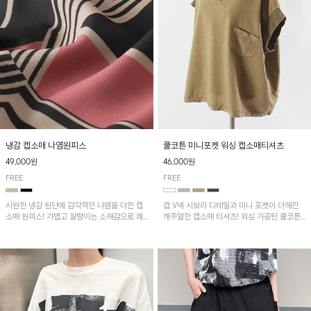
냉감 캡소매 나염원피스
쿨코튼 미니포켓 워싱 캡소매티셔츠
49,000원
46,000원
FREE
FREE
시원한 냉감 원단에 감각적인 나염을 더한 캡
겹 V넥 시보리 디테일과 미니 포켓이 더해진
소매 원피스! 가볍고 찰랑이는 소재감으로 쾌
캐주얼한 캡소매 티셔츠! 워싱 가공된 쿨코튼
적하게 착용되며, 밑단 트임 디테일이 더해져
원단으로 통기성이 좋아 쾌적하게 착용되며 다
활동성을 높였어요~
양한 하의와 매치하기 좋은 아이템입니다~