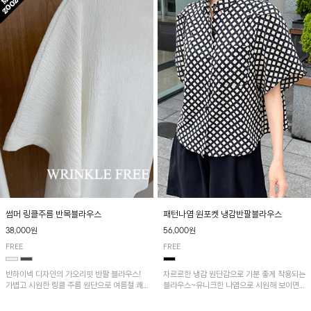
패턴나염 원포켓 냉감반팔블라우스
썸머 링클주름 반목블라우스
56,000원
38,000원
FREE
FREE
차르르한 냉감 원단감으로 기분 좋게 착용되는
반하이넥 디자인의 가오리핏 반팔 블라우스!
블라우스~유니크한 나염으로 시원해 보이면
가볍고 시원한 링클 주름 원단으로 여름철 쾌
서 흐르는 핏이 멋스러운 아이템!
적하게 즐기기 좋은 아이템이에요~