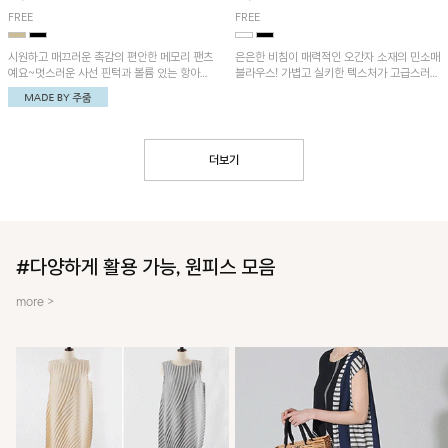
FREE
FREE
시원하고 매끄러운 촉감의 편안한 메모리 팬츠
은은한 비침이 매력적인 오간자 소재의 민소매
예요~멋스러운 사선 핀턱과 볼륨 있는 항아리
블라우스! 가볍고 실키한 텍스처가 고급스러운
핏이 유니크한 아이템!
무드를 더해주며, 벌룬핏 실루엣이 멋스러운
아이템이에요~
더보기
#다양하게 활용 가능, 원피스 모음
more >