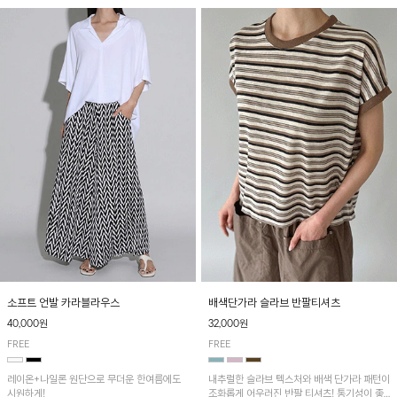
소프트 언발 카라블라우스
배색단가라 슬라브 반팔티셔츠
40,000원
32,000원
FREE
FREE
레이온+나일론 원단으로 무더운 한여름에도
내추럴한 슬라브 텍스처와 배색 단가라 패턴이
시원하게!
조화롭게 어우러진 반팔 티셔츠! 통기성이 좋