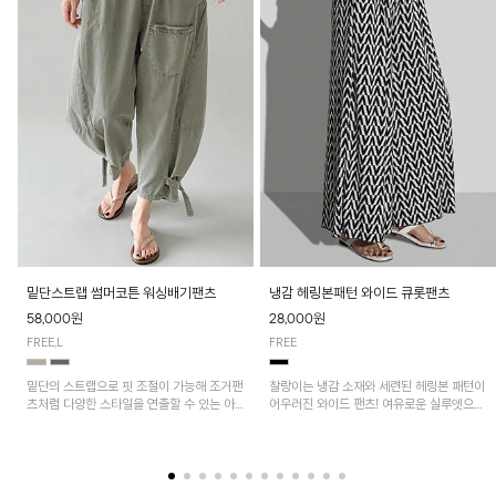
밑단스트랩 썸머코튼 워싱배기팬츠
냉감 헤링본패턴 와이드 큐롯팬츠
58,000원
28,000원
FREE,L
FREE
밑단의 스트랩으로 핏 조절이 가능해 조거팬
찰랑이는 냉감 소재와 세련된 헤링본 패턴이
츠처럼 다양한 스타일을 연출할 수 있는 아
어우러진 와이드 팬츠! 여유로운 실루엣으로
이템! 허리 전체 밴딩과 스트링으로 편안한
활동성이 뛰어나며, 가볍고 시원한 착용감으
착용감이며, 넉넉한 포켓 디테일로 실용성을
로 한여름까지 부담 없이 즐기기 좋은 아이
더했어요~
템입니다.