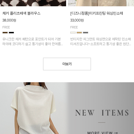
[디즈니정품]미키프린팅 워싱민소매
체커 플리츠배색 블라우스
33,000원
38,000원
FREE
FREE
빈티지한 피그먼트 워싱면으로 제작된 민소매
유니크한 체커 패턴으로 포인트가 되어 기본
티셔츠입니다~소프트하고 통기성 좋은 원단
하의에 코디하기 쉽고 통기성이 좋아 한여름에
으로 편안하면서 유니크한 프린팅이 POINT!
도 시원하게 착용하기 좋답니다~
더보기