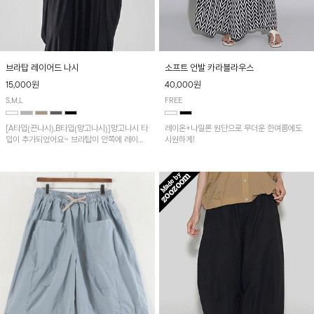
브라탑 레이어드 나시
소프트 언발 카라블라우스
15,000원
40,000원
S,M,L
FREE
[A타입(끈나시),B타입(망고나시)]망고나시 타
레이온+나일론 원단으로 무더운 한여름에도
입이 추가되었어요~ 브라탑이 안쪽에 레이어
시원하게!
드 되어 실용적인 나시!