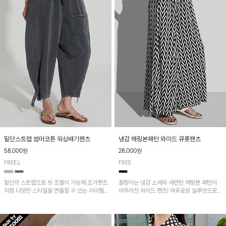
밑단스트랩 썸머코튼 워싱배기팬츠
냉감 헤링본패턴 와이드 큐롯팬츠
58,000원
28,000원
FREE,L
FREE
밑단의 스트랩으로 핏 조절이 가능해 조거팬츠
찰랑이는 냉감 소재와 세련된 헤링본 패턴이
처럼 다양한 스타일을 연출할 수 있는 아이템!
어우러진 와이드 팬츠! 여유로운 실루엣으로
허리 전체 밴딩과 스트링으로 편안한 착용감이
활동성이 뛰어나며, 가볍고 시원한 착용감으로
며, 넉넉한 포켓 디테일로 실용성을 더했어요~
한여름까지 부담 없이 즐기기 좋은 아이템입니
다.