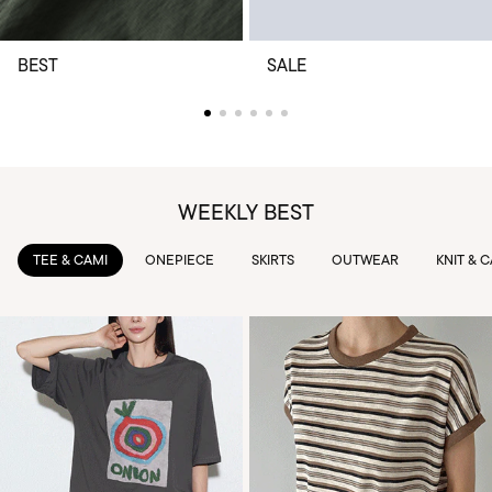
BEST
SALE
WEEKLY BEST
TEE & CAMI
ONEPIECE
SKIRTS
OUTWEAR
KNIT & 