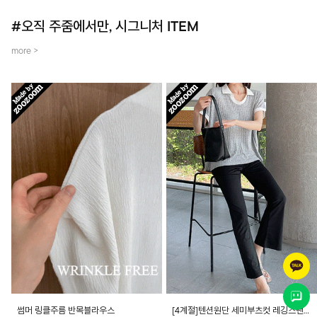
#오직 주줌에서만, 시그니처 ITEM
more >
썸머 링클주름 반목블라우스
[4계절]텐션원단 세미부츠컷 레깅스팬