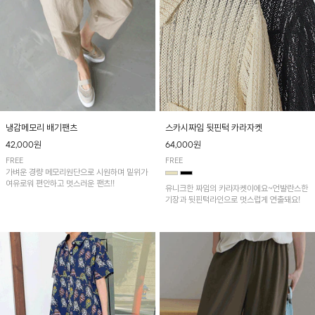
냉감메모리 배기팬츠
스카시짜임 뒷핀턱 카라자켓
42,000원
64,000원
FREE
FREE
가벼운 경량 메모리원단으로 시원하며 밑위가
여유로워 편안하고 멋스러운 팬츠!!
유니크한 짜임의 카라자켓이에요~언발란스한
기장과 뒷핀턱라인으로 멋스럽게 연출돼요!