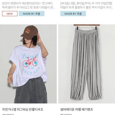
원단이 변경되어 재오픈되었어요~ 연그레이,
[A타입(나염), B타입(무지) 두 가지 타입진행]
먹색 컬러가 추가되었고 뒷 포켓 디테일이 변
데일리 하게 활용하기 좋은 무지 타입이 추가
경되었습니다~가볍고 시원하게 착용되는 배
되었어요~ 볼륨감 있는 항아리핏 실루엣이 유
기통팬츠! 허리밴딩과 여유로운 통으로 편안해
니크하며 포켓디테일이 POINT!
매일 손이 자주 갈 아이템!
자전거나염 피그워싱 반팔티셔츠
썸머레이온 하렘 배기팬츠