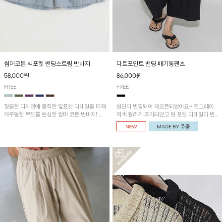
썸머코튼 빅포켓 밴딩스트링 반바지
다트포인트 밴딩 배기통팬츠
58,000원
86,000원
FREE
FREE
깔끔한 디자인에 큼직한 앞포켓 디테일을 더해
원단이 변경되어 재오픈되었어요~ 연그레이,
캐주얼한 무드를 완성한 썸머 코튼 반바지! 허
먹색 컬러가 추가되었고 뒷 포켓 디테일이 변
리 밴딩과 스트링으로 편안한 핏을 연출하며,
경되었습니다~가볍고 시원하게 착용되는 배
가볍고 쾌적한 착용감으로 여름 시즌 내내 데
기통팬츠! 허리밴딩과 여유로운 통으로 편안해
일리 하게 활용하기 좋아요~
매일 손이 자주 갈 아이템!