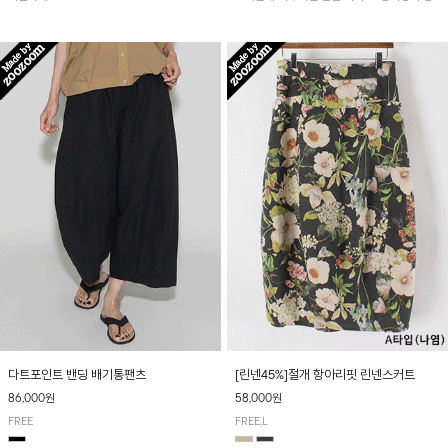
아 여름철 시원하게 착용하기 좋아요~
다트포인트 밴딩 배기통팬츠
[린넨45%]절개 항아리핏 린넨스커트
86,000원
58,000원
FREE
FREE,L