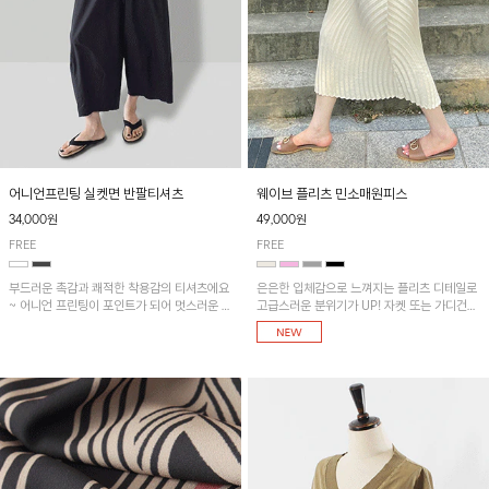
어니언프린팅 실켓면 반팔티셔츠
웨이브 플리츠 민소매원피스
34,000원
49,000원
FREE
FREE
부드러운 촉감과 쾌적한 착용감의 티셔츠에요
은은한 입체감으로 느껴지는 플리츠 디테일로
~ 어니언 프린팅이 포인트가 되어 멋스러운 아
고급스러운 분위기가 UP! 자켓 또는 가디건과
이템!!
같이 매치해도 잘 어울린답니다!