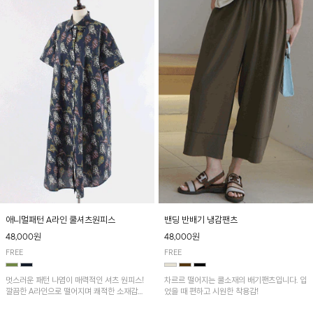
애니멀패턴 A라인 쿨셔츠원피스
밴딩 반배기 냉감팬츠
48,000원
48,000원
FREE
FREE
멋스러운 패턴 나염이 매력적인 셔츠 원피스!
차르르 떨어지는 쿨소재의 배기팬츠입니다. 입
깔끔한 A라인으로 떨어지며 쾌적한 소재감으
었을 때 편하고 시원한 착용감!
로 산뜻하게 착용돼요~