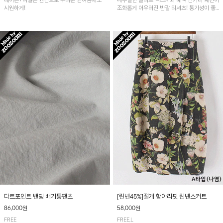
레이온+나일론 원단으로 무더운 한여름에도
내추럴한 슬라브 텍스처와 배색 단가라 패턴이
시원하게!
조화롭게 어우러진 반팔 티셔츠! 통기성이 좋
아 여름철 시원하게 착용하기 좋아요~
다트포인트 밴딩 배기통팬츠
[린넨45%]절개 항아리핏 린넨스커트
86,000원
58,000원
FREE
FREE,L