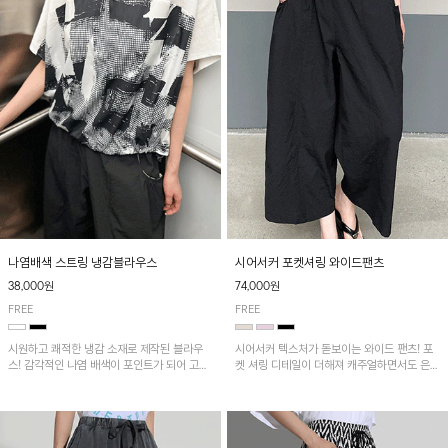
나염배색 스트링 냉감블라우스
시어서커 포켓셔링 와이드팬츠
38,000원
74,000원
FREE
FREE
시원하고 쾌적한 냉감 소재로 제작된 블라우
시어서커 텍스처가 돋보이는 와이드 팬츠! 포
스! 감각적인 나염 배색이 포인트가 되어 고급
켓 셔링 디테일이 더해져 캐주얼하면서도 은은
스럽고 세련된 분위기를 연출하며, 스트링 디
한 포인트를 연출하며, 여유로운 와이드 핏으
테일로 핏 조절이 가능해 다양한 실루엣으로
로 편안하고 멋스러운 실루엣을 완성해 줍니
착용 가능합니다~
다. 가볍고 쾌적한 착용감으로 여름철 데일리
아이템으로 활용하기 좋아요~