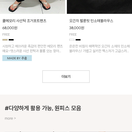
쿨메모리 사선턱 조거포트팬츠
오간자 벌룬핏 민소매블라우스
68,000원
38,000원
FREE
FREE
시원하고 매끄러운 촉감의 편안한 메모리 팬츠
은은한 비침이 매력적인 오간자 소재의 민소매
예요~멋스러운 사선 핀턱과 볼륨 있는 항아리
블라우스! 가볍고 실키한 텍스처가 고급스러운
핏이 유니크한 아이템!
무드를 더해주며, 벌룬핏 실루엣이 멋스러운
아이템이에요~
더보기
#다양하게 활용 가능, 원피스 모음
more >