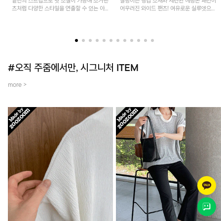
밑단의 스트랩으로 핏 조절이 가능해 조거팬
찰랑이는 냉감 소재와 세련된 헤링본 패턴이
츠처럼 다양한 스타일을 연출할 수 있는 아
어우러진 와이드 팬츠! 여유로운 실루엣으로
이템! 허리 전체 밴딩과 스트링으로 편안한
활동성이 뛰어나며, 가볍고 시원한 착용감으
착용감이며, 넉넉한 포켓 디테일로 실용성을
로 한여름까지 부담 없이 즐기기 좋은 아이
더했어요~
템입니다.
#오직 주줌에서만, 시그니처 ITEM
more >