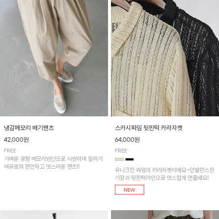
냉감메모리 배기팬츠
스카시짜임 뒷핀턱 카라자켓
42,000원
64,000원
FREE
FREE
가벼운 경량 메모리원단으로 시원하며 밑위가
여유로워 편안하고 멋스러운 팬츠!!
유니크한 짜임의 카라자켓이에요~언발란스한
기장과 뒷핀턱라인으로 멋스럽게 연출돼요!