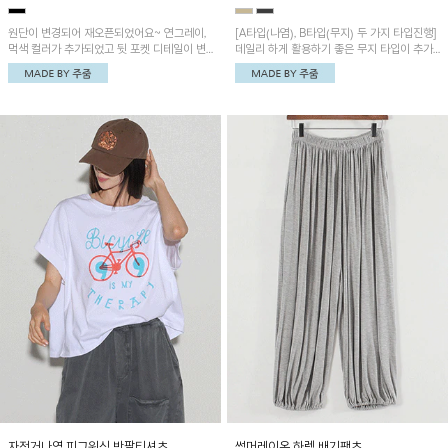
원단이 변경되어 재오픈되었어요~ 연그레이,
[A타입(나염), B타입(무지) 두 가지 타입진행]
먹색 컬러가 추가되었고 뒷 포켓 디테일이 변
데일리 하게 활용하기 좋은 무지 타입이 추가
경되었습니다~가볍고 시원하게 착용되는 배
되었어요~ 볼륨감 있는 항아리핏 실루엣이 유
기통팬츠! 허리밴딩과 여유로운 통으로 편안해
니크하며 포켓디테일이 POINT!
매일 손이 자주 갈 아이템!
자전거나염 피그워싱 반팔티셔츠
썸머레이온 하렘 배기팬츠