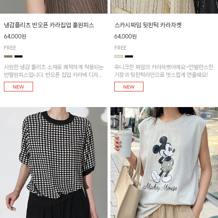
냉감플리츠 반오픈 카라집업 훌원피스
스카시짜임 뒷핀턱 카라자켓
64,000원
64,000원
FREE
FREE
시원한 냉감 플리츠 소재로 쾌적하게 착용되는
유니크한 짜임의 카라자켓이에요~언발란스한
반팔원피스입니다. 반오픈 집업 카라넥 디자인
기장과 뒷핀턱라인으로 멋스럽게 연출돼요!
이 깔끔한 포인트를 더해주며, 자연스럽게 퍼
지는 훌 실루엣이 여성스러운 분위기를 연출해
줘요~