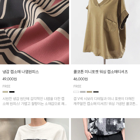
냉감 캡소매 나염원피스
쿨코튼 미니포켓 워싱 캡소매티셔츠
49,000원
46,000원
FREE
FREE
시원한 냉감 원단에 감각적인 나염을 더한 캡
겹 V넥 시보리 디테일과 미니 포켓이 더해진
소매 원피스! 가볍고 찰랑이는 소재감으로 쾌
캐주얼한 캡소매 티셔츠! 워싱 가공된 쿨코튼
적하게 착용되며, 밑단 트임 디테일이 더해져
원단으로 통기성이 좋아 쾌적하게 착용되며 다
활동성을 높였어요~
양한 하의와 매치하기 좋은 아이템입니다~