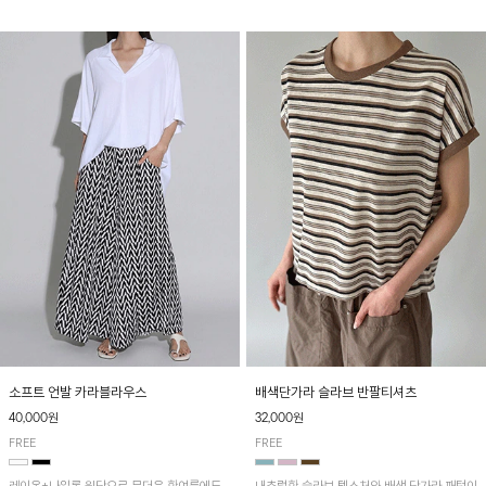
소프트 언발 카라블라우스
배색단가라 슬라브 반팔티셔츠
40,000원
32,000원
FREE
FREE