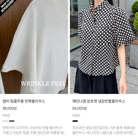
패턴나염 원포켓 냉감반팔블라우스
썸머 링클주름 반목블라우스
56,000원
38,000원
FREE
FREE
차르르한 냉감 원단감으로 기분 좋게 착용되는
반하이넥 디자인의 가오리핏 반팔 블라우스!
블라우스~유니크한 나염으로 시원해 보이면
가볍고 시원한 링클 주름 원단으로 여름철 쾌
서 흐르는 핏이 멋스러운 아이템!
적하게 즐기기 좋은 아이템이에요~