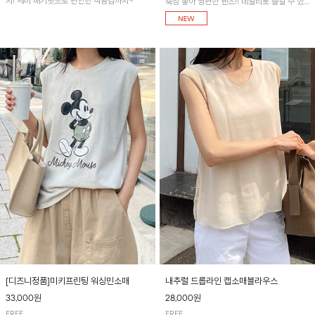
지! 세미 배기핏으로 편안한 착용감까지~
축성 좋아 짱편한 팬츠!! 데일리로 즐길 수 있
는 기본 컬러들로 준비했어요~
[디즈니정품]미키프린팅 워싱민소매
내추럴 드롭라인 캡소매블라우스
33,000원
28,000원
FREE
FREE