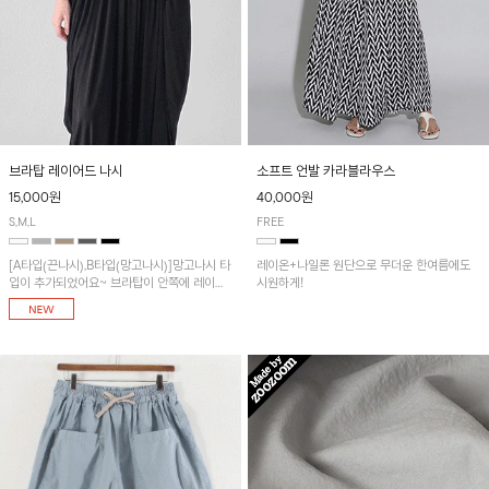
브라탑 레이어드 나시
소프트 언발 카라블라우스
15,000원
40,000원
S,M,L
FREE
[A타입(끈나시),B타입(망고나시)]망고나시 타
레이온+나일론 원단으로 무더운 한여름에도
입이 추가되었어요~ 브라탑이 안쪽에 레이어
시원하게!
드 되어 실용적인 나시!