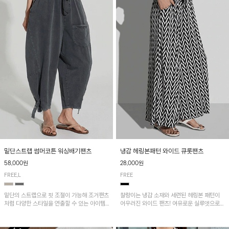
밑단스트랩 썸머코튼 워싱배기팬츠
냉감 헤링본패턴 와이드 큐롯팬츠
58,000원
28,000원
FREE,L
FREE
밑단의 스트랩으로 핏 조절이 가능해 조거팬츠
찰랑이는 냉감 소재와 세련된 헤링본 패턴이
처럼 다양한 스타일을 연출할 수 있는 아이템!
어우러진 와이드 팬츠! 여유로운 실루엣으로
허리 전체 밴딩과 스트링으로 편안한 착용감이
활동성이 뛰어나며, 가볍고 시원한 착용감으로
며, 넉넉한 포켓 디테일로 실용성을 더했어요~
한여름까지 부담 없이 즐기기 좋은 아이템입니
다.