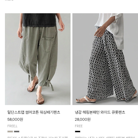
밑단스트랩 썸머코튼 워싱배기팬츠
냉감 헤링본패턴 와이드 큐롯팬츠
58,000원
28,000원
FREE,L
FREE