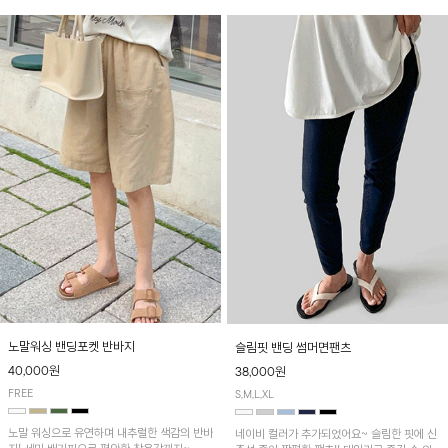
노말워싱 밴딩포켓 반바지
슬림핏 밴딩 썸머면팬츠
40,000원
38,000원
FREE
S,M,L,XL
노말 워싱으로 유연하며 내추럴한 색감의 반바
네이비 컬러가 추가되었어요~ 슬림한 핏에 신