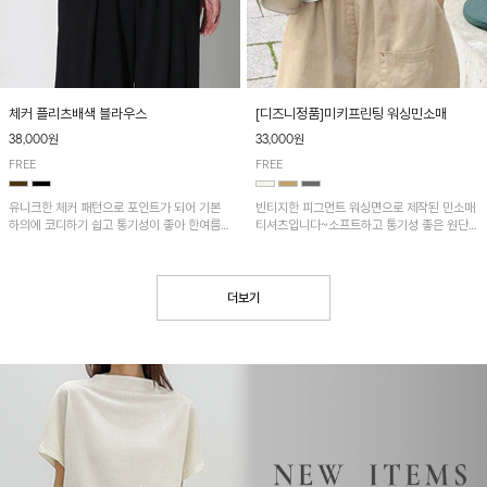
[디즈니정품]미키프린팅 워싱민소매
체커 플리츠배색 블라우스
33,000원
38,000원
FREE
FREE
빈티지한 피그먼트 워싱면으로 제작된 민소매
유니크한 체커 패턴으로 포인트가 되어 기본
티셔츠입니다~소프트하고 통기성 좋은 원단
하의에 코디하기 쉽고 통기성이 좋아 한여름에
으로 편안하면서 유니크한 프린팅이 POINT!
도 시원하게 착용하기 좋답니다~
더보기