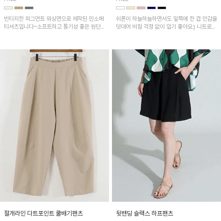
빈티지한 피그먼트 워싱면으로 제작된 민소매
쉬폰이 하늘하늘하면서도 앞쪽에 한 겹 안감을
티셔츠입니다~소프트하고 통기성 좋은 원단
덧대어 비침 걱정 없이 입기 좋아요:) 니트로
으로 편안하면서 유니크한 프린팅이 POINT!
배색된 어깨 캡소매가 자연스럽게 감싸주어 세
련된 무드를 연출 해준답니다~
절개라인 다트포인트 쿨배기팬츠
뒷밴딩 슬랙스 하프팬츠