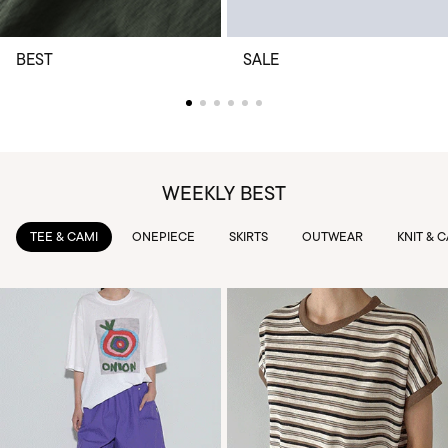
BEST
SALE
WEEKLY BEST
TEE & CAMI
ONEPIECE
SKIRTS
OUTWEAR
KNIT & 