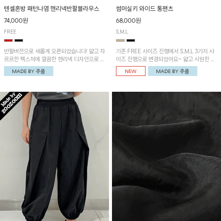
텐셀혼방 패턴나염 헨리넥반팔블라우스
썸머실키 와이드 통팬츠
74,000원
68,000원
FREE
S,M,L
반팔버전으로 새롭게 오픈되었습니다! 얇고 차
기존 FREE 사이즈 진행에서 S,M,L 3가지 사
르르한 텍스처에 깔끔한 헨리넥 디자인으로 제
이즈 진행으로 변경되었어요~ 얇고 시원한 원
작된 블라우스예요~볼륨감있는 소매 셔링과
단으로 제작된 와이드팬츠! 베이직한 디자인으
세련된 나염패턴으로 유니크한 매력 UP!
로 코디 활용도가 높은 아이템이에요~