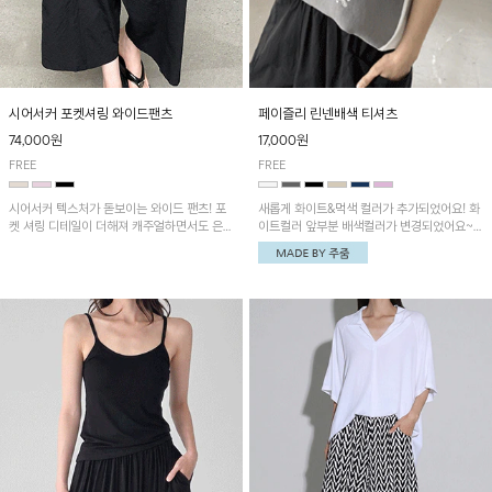
시어서커 포켓셔링 와이드팬츠
페이즐리 린넨배색 티셔츠
74,000원
17,000원
FREE
FREE
시어서커 텍스처가 돋보이는 와이드 팬츠! 포
새롭게 화이트&먹색 컬러가 추가되었어요! 화
켓 셔링 디테일이 더해져 캐주얼하면서도 은은
이트컬러 앞부분 배색컬러가 변경되었어요~
한 포인트를 연출하며, 여유로운 와이드 핏으
중앙 린넨배색으로 유니크하면서 페이즐리 패
로 편안하고 멋스러운 실루엣을 완성해 줍니
턴으로 감각적인 분위기를 연출이 가능한 티셔
다. 가볍고 쾌적한 착용감으로 여름철 데일리
츠!
아이템으로 활용하기 좋아요~