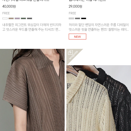
40,000원
29,000원
FREE
FREE
내추럴한 피그먼트 워싱감이 더해져 빈티지하
허리와 밑단 밴딩의 자연스러운 주름 디테일이
고 멋스러운 무드를 연출해 주는 티셔츠! 편안
멋스러운 핏을 연출하는 팬츠! 찰랑이는 레이
한 루즈핏으로 여유롭게 착용하기 좋은 아이템
온 소재로 가볍고 시원하게 착용되며, 여유로
이에요~
운 실루엣으로 활동성이 좋아 데일리 하게 즐
기기 좋은 아이템입니다~