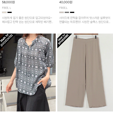
58,000원
40,000원
FREE, L
FREE,L
시원하게 입기 좋은 원단으로 입고되었어요~
사이드에 핀턱을 잡아주어 멋스러운 실루엣이
매끄럽고 탄력 있는 원단으로 제작된 배기팬츠
연출되는 하프팬츠! 시원한 슬랙스 원단으로
입니다! 유니크한 다트절개 포인트가 돋보이며
산뜻하게 입어보실 거예요~
뒷밴딩으로 편안하게~