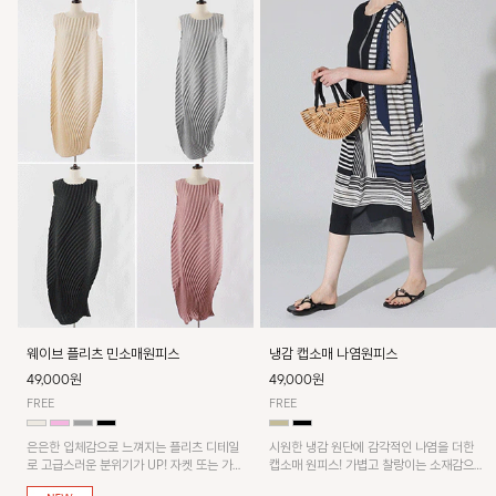
웨이브 플리츠 민소매원피스
냉감 캡소매 나염원피스
49,000원
49,000원
FREE
FREE
은은한 입체감으로 느껴지는 플리츠 디테일
시원한 냉감 원단에 감각적인 나염을 더한
로 고급스러운 분위기가 UP! 자켓 또는 가디
캡소매 원피스! 가볍고 찰랑이는 소재감으로
건과 같이 매치해도 잘 어울린답니다!
쾌적하게 착용되며, 밑단 트임 디테일이 더해