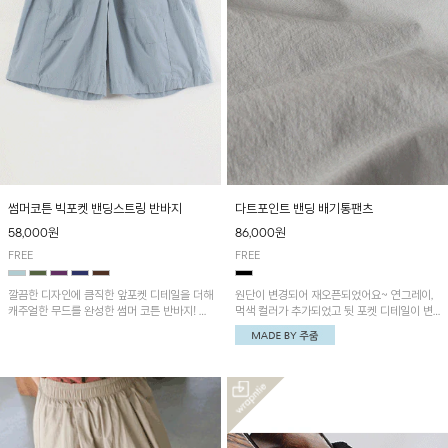
썸머코튼 빅포켓 밴딩스트링 반바지
다트포인트 밴딩 배기통팬츠
58,000원
86,000원
FREE
FREE
깔끔한 디자인에 큼직한 앞포켓 디테일을 더해
원단이 변경되어 재오픈되었어요~ 연그레이,
캐주얼한 무드를 완성한 썸머 코튼 반바지! 허
먹색 컬러가 추가되었고 뒷 포켓 디테일이 변
리 밴딩과 스트링으로 편안한 핏을 연출하며,
경되었습니다~가볍고 시원하게 착용되는 배
가볍고 쾌적한 착용감으로 여름 시즌 내내 데
기통팬츠! 허리밴딩과 여유로운 통으로 편안해
일리 하게 활용하기 좋아요~
매일 손이 자주 갈 아이템!