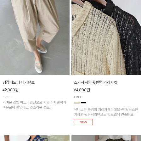
냉감메모리 배기팬츠
스카시짜임 뒷핀턱 카라자켓
42,000원
64,000원
FREE
FREE
가벼운 경량 메모리원단으로 시원하며 밑위가
여유로워 편안하고 멋스러운 팬츠!!
유니크한 짜임의 카라자켓이에요~언발란스한
기장과 뒷핀턱라인으로 멋스럽게 연출돼요!