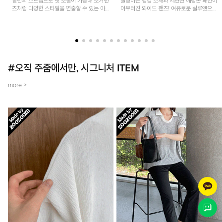
밑단의 스트랩으로 핏 조절이 가능해 조거팬
찰랑이는 냉감 소재와 세련된 헤링본 패턴이
츠처럼 다양한 스타일을 연출할 수 있는 아
어우러진 와이드 팬츠! 여유로운 실루엣으로
이템! 허리 전체 밴딩과 스트링으로 편안한
활동성이 뛰어나며, 가볍고 시원한 착용감으
착용감이며, 넉넉한 포켓 디테일로 실용성을
로 한여름까지 부담 없이 즐기기 좋은 아이
더했어요~
템입니다.
#오직 주줌에서만, 시그니처 ITEM
more >