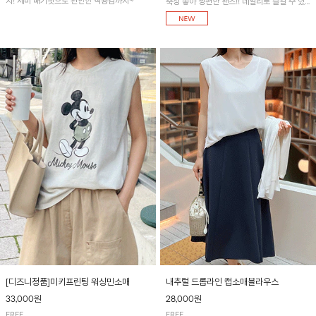
지! 세미 배기핏으로 편안한 착용감까지~
축성 좋아 짱편한 팬츠!! 데일리로 즐길 수 있
는 기본 컬러들로 준비했어요~
[디즈니정품]미키프린팅 워싱민소매
내추럴 드롭라인 캡소매블라우스
33,000원
28,000원
FREE
FREE