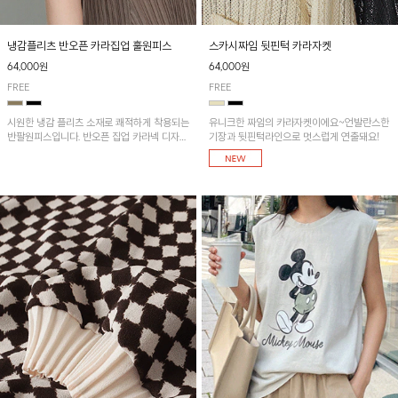
냉감플리츠 반오픈 카라집업 훌원피스
스카시짜임 뒷핀턱 카라자켓
64,000원
64,000원
FREE
FREE
시원한 냉감 플리츠 소재로 쾌적하게 착용되는
유니크한 짜임의 카라자켓이에요~언발란스한
반팔원피스입니다. 반오픈 집업 카라넥 디자인
기장과 뒷핀턱라인으로 멋스럽게 연출돼요!
이 깔끔한 포인트를 더해주며, 자연스럽게 퍼
지는 훌 실루엣이 여성스러운 분위기를 연출해
줘요~