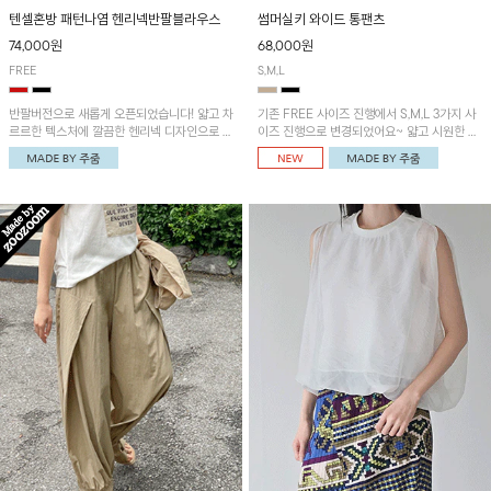
텐셀혼방 패턴나염 헨리넥반팔블라우스
썸머실키 와이드 통팬츠
74,000원
68,000원
FREE
S,M,L
반팔버전으로 새롭게 오픈되었습니다! 얇고 차
기존 FREE 사이즈 진행에서 S,M,L 3가지 사
르르한 텍스처에 깔끔한 헨리넥 디자인으로 제
이즈 진행으로 변경되었어요~ 얇고 시원한 원
작된 블라우스예요~볼륨감있는 소매 셔링과
단으로 제작된 와이드팬츠! 베이직한 디자인으
세련된 나염패턴으로 유니크한 매력 UP!
로 코디 활용도가 높은 아이템이에요~