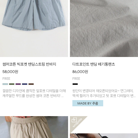
썸머코튼 빅포켓 밴딩스트링 반바지
다트포인트 밴딩 배기통팬츠
58,000원
86,000원
FREE
FREE
깔끔한 디자인에 큼직한 앞포켓 디테일을 더해
원단이 변경되어 재오픈되었어요~ 연그레이,
캐주얼한 무드를 완성한 썸머 코튼 반바지! 허
먹색 컬러가 추가되었고 뒷 포켓 디테일이 변
리 밴딩과 스트링으로 편안한 핏을 연출하며,
경되었습니다~가볍고 시원하게 착용되는 배
가볍고 쾌적한 착용감으로 여름 시즌 내내 데
기통팬츠! 허리밴딩과 여유로운 통으로 편안해
일리 하게 활용하기 좋아요~
매일 손이 자주 갈 아이템!