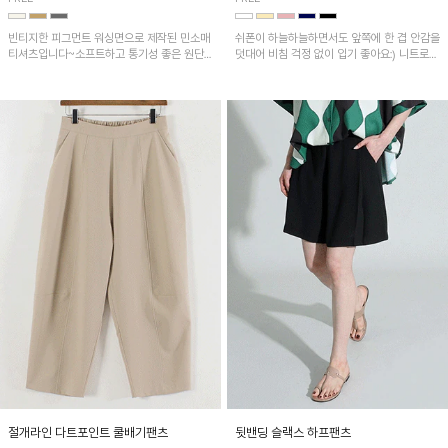
빈티지한 피그먼트 워싱면으로 제작된 민소매
쉬폰이 하늘하늘하면서도 앞쪽에 한 겹 안감을
티셔츠입니다~소프트하고 통기성 좋은 원단
덧대어 비침 걱정 없이 입기 좋아요:) 니트로
으로 편안하면서 유니크한 프린팅이 POINT!
배색된 어깨 캡소매가 자연스럽게 감싸주어 세
련된 무드를 연출 해준답니다~
절개라인 다트포인트 쿨배기팬츠
뒷밴딩 슬랙스 하프팬츠