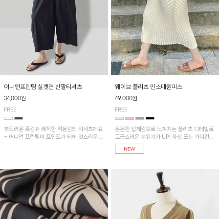
어니언프린팅 실켓면 반팔티셔츠
웨이브 플리츠 민소매원피스
34,000원
49,000원
FREE
FREE
부드러운 촉감과 쾌적한 착용감의 티셔츠에요
은은한 입체감으로 느껴지는 플리츠 디테일로
~ 어니언 프린팅이 포인트가 되어 멋스러운 아
고급스러운 분위기가 UP! 자켓 또는 가디건과
이템!!
같이 매치해도 잘 어울린답니다!