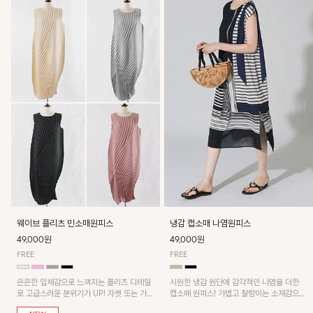
웨이브 플리츠 민소매원피스
냉감 캡소매 나염원피스
49,000원
49,000원
FREE
FREE
은은한 입체감으로 느껴지는 플리츠 디테일
시원한 냉감 원단에 감각적인 나염을 더한
로 고급스러운 분위기가 UP! 자켓 또는 가디
캡소매 원피스! 가볍고 찰랑이는 소재감으로
건과 같이 매치해도 잘 어울린답니다!
쾌적하게 착용되며, 밑단 트임 디테일이 더해