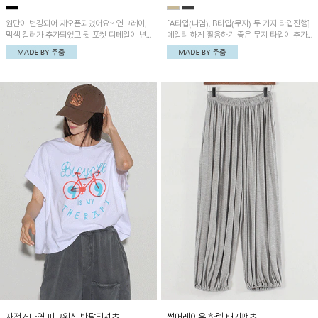
원단이 변경되어 재오픈되었어요~ 연그레이,
[A타입(나염), B타입(무지) 두 가지 타입진행]
먹색 컬러가 추가되었고 뒷 포켓 디테일이 변
데일리 하게 활용하기 좋은 무지 타입이 추가
경되었습니다~가볍고 시원하게 착용되는 배
되었어요~ 볼륨감 있는 항아리핏 실루엣이 유
기통팬츠! 허리밴딩과 여유로운 통으로 편안해
니크하며 포켓디테일이 POINT!
매일 손이 자주 갈 아이템!
자전거나염 피그워싱 반팔티셔츠
썸머레이온 하렘 배기팬츠