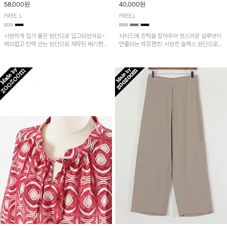
58,000원
40,000원
FREE, L
FREE,L
시원하게 입기 좋은 원단으로 입고되었어요~
사이드에 핀턱을 잡아주어 멋스러운 실루엣이
매끄럽고 탄력 있는 원단으로 제작된 배기팬츠
연출되는 하프팬츠! 시원한 슬랙스 원단으로
입니다! 유니크한 다트절개 포인트가 돋보이며
산뜻하게 입어보실 거예요~
뒷밴딩으로 편안하게~