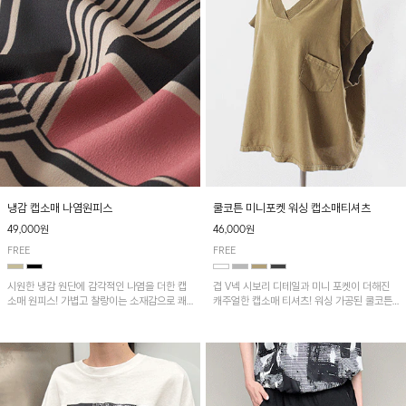
냉감 캡소매 나염원피스
쿨코튼 미니포켓 워싱 캡소매티셔츠
49,000원
46,000원
FREE
FREE
시원한 냉감 원단에 감각적인 나염을 더한 캡
겹 V넥 시보리 디테일과 미니 포켓이 더해진
소매 원피스! 가볍고 찰랑이는 소재감으로 쾌
캐주얼한 캡소매 티셔츠! 워싱 가공된 쿨코튼
적하게 착용되며, 밑단 트임 디테일이 더해져
원단으로 통기성이 좋아 쾌적하게 착용되며 다
활동성을 높였어요~
양한 하의와 매치하기 좋은 아이템입니다~