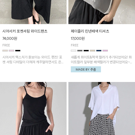
시어서커 포켓셔링 와이드팬츠
페이즐리 린넨배색 티셔츠
74,000원
17,000원
FREE
FREE
시어서커 텍스처가 돋보이는 와이드 팬츠! 포
새롭게 화이트&먹색 컬러가 추가되었어요! 화
켓 셔링 디테일이 더해져 캐주얼하면서도 은은
이트컬러 앞부분 배색컬러가 변경되었어요~
한 포인트를 연출하며, 여유로운 와이드 핏으
중앙 린넨배색으로 유니크하면서 페이즐리 패
로 편안하고 멋스러운 실루엣을 완성해 줍니
턴으로 감각적인 분위기를 연출이 가능한 티셔
다. 가볍고 쾌적한 착용감으로 여름철 데일리
츠!
아이템으로 활용하기 좋아요~