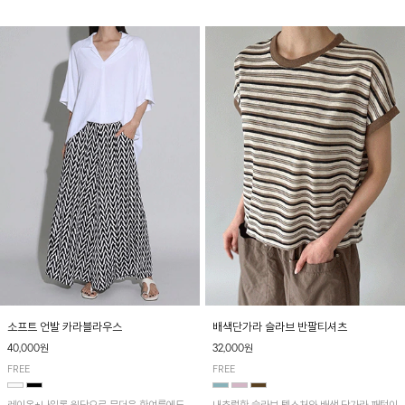
소프트 언발 카라블라우스
배색단가라 슬라브 반팔티셔츠
40,000원
32,000원
FREE
FREE