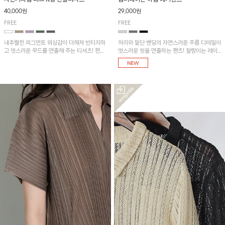
40,000원
29,000원
FREE
FREE
내추럴한 피그먼트 워싱감이 더해져 빈티지하
허리와 밑단 밴딩의 자연스러운 주름 디테일이
고 멋스러운 무드를 연출해 주는 티셔츠! 편안
멋스러운 핏을 연출하는 팬츠! 찰랑이는 레이
한 루즈핏으로 여유롭게 착용하기 좋은 아이템
온 소재로 가볍고 시원하게 착용되며, 여유로
이에요~
운 실루엣으로 활동성이 좋아 데일리 하게 즐
기기 좋은 아이템입니다~