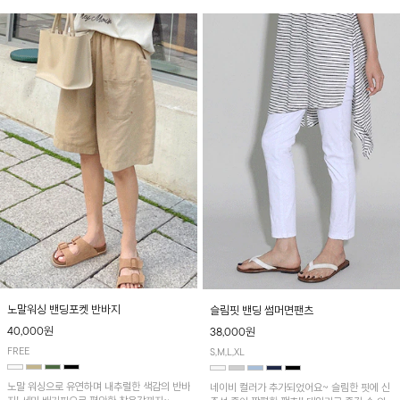
노말워싱 밴딩포켓 반바지
슬림핏 밴딩 썸머면팬츠
40,000원
38,000원
FREE
S,M,L,XL
노말 워싱으로 유연하며 내추럴한 색감의 반바
네이비 컬러가 추가되었어요~ 슬림한 핏에 신