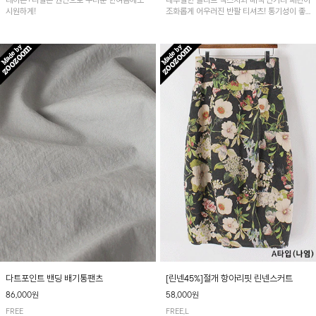
레이온+나일론 원단으로 무더운 한여름에도
내추럴한 슬라브 텍스처와 배색 단가라 패턴이
시원하게!
조화롭게 어우러진 반팔 티셔츠! 통기성이 좋
아 여름철 시원하게 착용하기 좋아요~
다트포인트 밴딩 배기통팬츠
[린넨45%]절개 항아리핏 린넨스커트
86,000원
58,000원
FREE
FREE,L