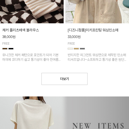
[디즈니정품]미키프린팅 워싱민소매
체커 플리츠배색 블라우스
33,000원
38,000원
FREE
FREE
빈티지한 피그먼트 워싱면으로 제작된 민소매
유니크한 체커 패턴으로 포인트가 되어 기본
티셔츠입니다~소프트하고 통기성 좋은 원단
하의에 코디하기 쉽고 통기성이 좋아 한여름에
으로 편안하면서 유니크한 프린팅이 POINT!
도 시원하게 착용하기 좋답니다~
더보기