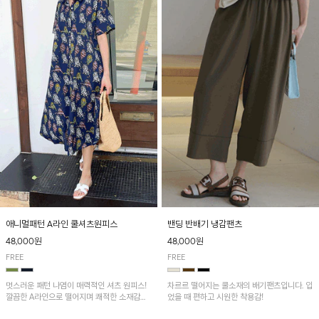
애니멀패턴 A라인 쿨셔츠원피스
밴딩 반배기 냉감팬츠
48,000원
48,000원
FREE
FREE
멋스러운 패턴 나염이 매력적인 셔츠 원피스!
차르르 떨어지는 쿨소재의 배기팬츠입니다. 입
깔끔한 A라인으로 떨어지며 쾌적한 소재감으
었을 때 편하고 시원한 착용감!
로 산뜻하게 착용돼요~