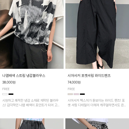
나염배색 스트링 냉감블라우스
시어서커 포켓셔링 와이드팬츠
38,000원
74,000원
FREE
FREE
시원하고 쾌적한 냉감 소재로 제작된 블라우
시어서커 텍스처가 돋보이는 와이드 팬츠! 포
스! 감각적인 나염 배색이 포인트가 되어 고급
켓 셔링 디테일이 더해져 캐주얼하면서도 은은
스럽고 세련된 분위기를 연출하며, 스트링 디
한 포인트를 연출하며, 여유로운 와이드 핏으
테일로 핏 조절이 가능해 다양한 실루엣으로
로 편안하고 멋스러운 실루엣을 완성해 줍니
착용 가능합니다~
다. 가볍고 쾌적한 착용감으로 여름철 데일리
아이템으로 활용하기 좋아요~