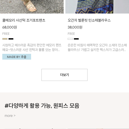
쿨메모리 사선턱 조거포트팬츠
오간자 벌룬핏 민소매블라우스
68,000원
38,000원
FREE
FREE
시원하고 매끄러운 촉감의 편안한 메모리 팬츠
은은한 비침이 매력적인 오간자 소재의 민소매
예요~멋스러운 사선 핀턱과 볼륨 있는 항아리
블라우스! 가볍고 실키한 텍스처가 고급스러운
핏이 유니크한 아이템!
무드를 더해주며, 벌룬핏 실루엣이 멋스러운
아이템이에요~
더보기
#다양하게 활용 가능, 원피스 모음
more >