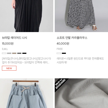
브라탑 레이어드 나시
소프트 언발 카라블라우스
15,000원
40,000원
S,M,L
FREE
[A타입(끈나시),B타입(망고나시)]망고나시 타
레이온+나일론 원단으로 무더운 한여름에도
입이 추가되었어요~ 브라탑이 안쪽에 레이어
시원하게!
드 되어 실용적인 나시!