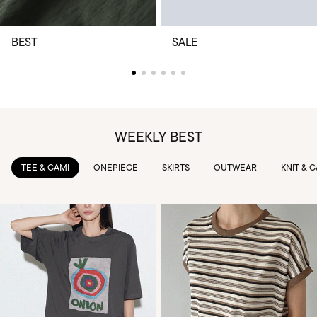
BEST
SALE
WEEKLY BEST
TEE & CAMI
ONEPIECE
SKIRTS
OUTWEAR
KNIT & 