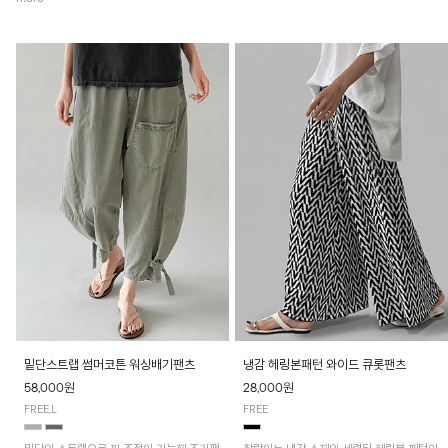
밑단스트랩 썸머코튼 워싱배기팬츠
냉감 헤링본패턴 와이드 큐롯팬츠
58,000원
28,000원
FREE,L
FREE