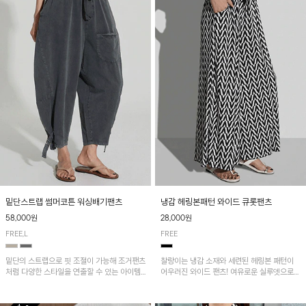
밑단스트랩 썸머코튼 워싱배기팬츠
냉감 헤링본패턴 와이드 큐롯팬츠
58,000원
28,000원
FREE,L
FREE
밑단의 스트랩으로 핏 조절이 가능해 조거팬츠
찰랑이는 냉감 소재와 세련된 헤링본 패턴이
처럼 다양한 스타일을 연출할 수 있는 아이템!
어우러진 와이드 팬츠! 여유로운 실루엣으로
허리 전체 밴딩과 스트링으로 편안한 착용감이
활동성이 뛰어나며, 가볍고 시원한 착용감으로
며, 넉넉한 포켓 디테일로 실용성을 더했어요~
한여름까지 부담 없이 즐기기 좋은 아이템입니
다.