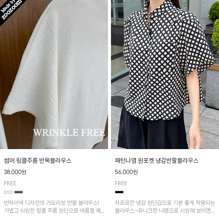
패턴나염 원포켓 냉감반팔블라우스
썸머 링클주름 반목블라우스
56,000원
38,000원
FREE
FREE
차르르한 냉감 원단감으로 기분 좋게 착용되는
반하이넥 디자인의 가오리핏 반팔 블라우스!
블라우스~유니크한 나염으로 시원해 보이면
가볍고 시원한 링클 주름 원단으로 여름철 쾌
서 흐르는 핏이 멋스러운 아이템!
적하게 즐기기 좋은 아이템이에요~