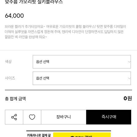
맞주름 가오리핏 실키블라우스
64,000
브라운 컬러가 추가되었어요~ 여유로운 가오리핏의 쿨링 블라우스! 뒷면 맞주름 디테일이
더해져 실루엣을 자연스럽게 정돈해 주며, 헨리넥 디자인이 단정하면서도 답답하지 않은
깔끔한 넥 라인을 완성해 줘요~
색상
사이즈
0
원
총 합계 금액
장바구니
즉시구매