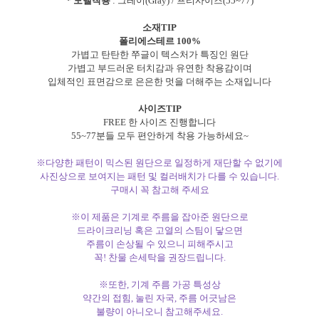
* 모델착용
: 그레이(Gray) / 프리사이즈(55~77)
소재TIP
폴리에스테르 100%
가볍고 탄탄한 쭈글이 텍스처가 특징인 원단
가볍고 부드러운 터치감과 유연한 착용감이며
입체적인 표면감으로 은은한 멋을 더해주는 소재입니다
사이즈TIP
FREE 한 사이즈 진행합니다
55~77분들 모두 편안하게 착용 가능하세요~
※다양한 패턴이 믹스된 원단으로 일정하게 재단할 수 없기에
사진상으로 보여지는 패턴 및 컬러배치가 다를 수 있습니다.
구매시 꼭 참고해 주세요
※이 제품은 기계로 주름을 잡아준 원단으로
드라이크리닝 혹은 고열의 스팀이 닿으면
주름이 손상될 수 있으니 피해주시고
꼭! 찬물 손세탁을 권장드립니다.
※또한, 기계 주름 가공 특성상
약간의 접힘, 눌린 자국, 주름 어긋남은
불량이 아니오니 참고해주세요.