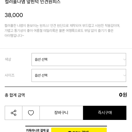
컬러풀나염 앞핀턱 인견원피스
38,000
컬러풀한 나염이 돋보이는 원피스! 인견 원단으로 제작되어 부드럽고 시원한 착용감이며,
가볍고 통기성이 좋아 여름철 데일리룩은 물론 여행룩으로도 부담 없이 즐기기 좋은
아이템입니다~
색상
사이즈
0
원
총 합계 금액
장바구니
즉시구매