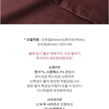
* 모델착용
: 오트밀(Oatmeal),화이트(White),
브라운(Brown) / S(55~66)
봄에 입기 좋은 연베이지, 소라 컬러가
추가되어 재오픈되었어요~
소재TIP
면 97%, 스판덱스 3%
혼방의
부드러운 텍스처로 산뜻하며
신축성이 좋아 편안한 착용감입니다
밝은 컬러 특성상 비침이 있을 수 있으니
이너착용에 유의해주세요
사이즈TIP
S, M 두 사이즈
로 진행해요
55~66분들은 S