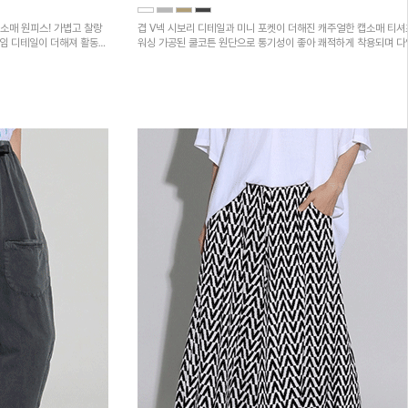
소매 원피스! 가볍고 찰랑
겹 V넥 시보리 디테일과 미니 포켓이 더해진 캐주얼한 캡소매 티셔
트임 디테일이 더해져 활동성
워싱 가공된 쿨코튼 원단으로 통기성이 좋아 쾌적하게 착용되며 
하의와 매치하기 좋은 아이템입니다~