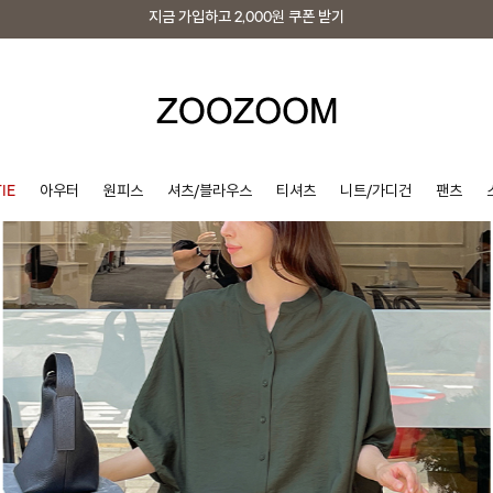
지금 가입하고
2,000원
쿠폰 받기
지금 가입하고
2,000원
쿠폰 받기
IE
아우터
원피스
셔츠/블라우스
티셔츠
니트/가디건
팬츠