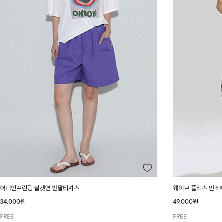
어니언프린팅 실켓면 반팔티셔츠
웨이브 플리츠 민소
34,000원
49,000원
FREE
FREE