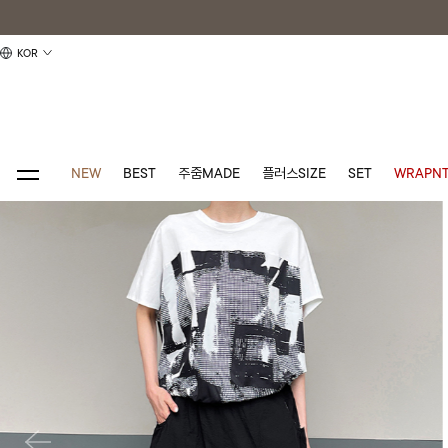
KOR
NEW
BEST
주줌MADE
플러스SIZE
SET
WRAPNT