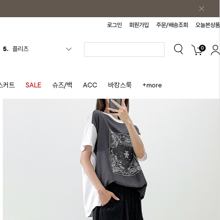
로그인
회원가입
주문/배송조회
오늘본상품
5.
플리츠
0
6.
나시원피스
7.
치마반바지
스커트
SALE
슈즈/백
ACC
바캉스룩
+more
8.
바지
9.
조끼
10.
자켓
1.
원피스
2.
블라우스
3.
나시
4.
티셔츠