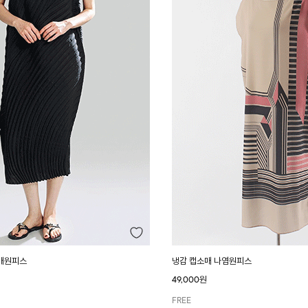
매원피스
냉감 캡소매 나염원피스
49,000원
FREE