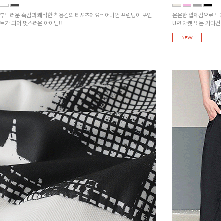
부드러운 촉감과 쾌적한 착용감의 티셔츠에요~ 어니언 프린팅이 포인
은은한 입체감으로 느
트가 되어 멋스러운 아이템!!
UP! 자켓 또는 가디