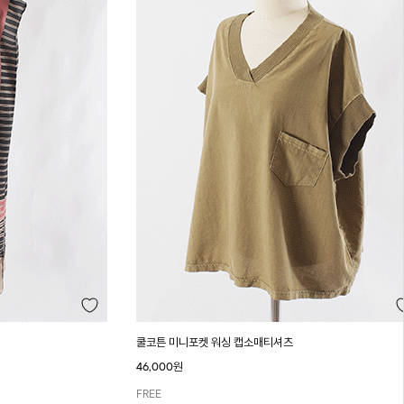
쿨코튼 미니포켓 워싱 캡소매티셔츠
46,000원
FREE