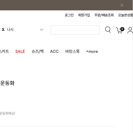
로그인
회원가입
주문/배송조회
오늘본상품
0
4.
티셔츠
5.
플리츠
6.
나시원피스
스커트
SALE
슈즈/백
ACC
바캉스룩
+more
7.
치마반바지
8.
바지
9.
조끼
죽 운동화
10.
자켓
1.
원피스
2.
블라우스
운동화예요!
3.
나시