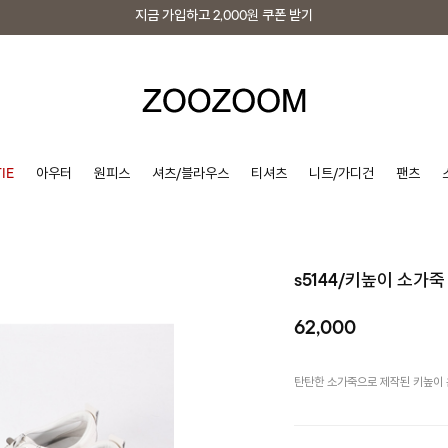
지금 가입하고
2,000원
쿠폰 받기
지금 가입하고
2,000원
쿠폰 받기
IE
아우터
원피스
셔츠/블라우스
티셔츠
니트/가디건
팬츠
s5144/키높이 소가
62,000
탄탄한 소가죽으로 제작된 키높이 