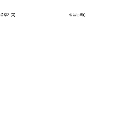
품후기(
0
)
상품문의()