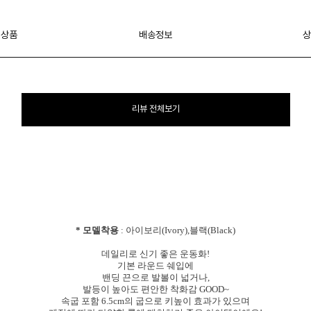
 상품
배송정보
상
리뷰 전체보기
* 모델착용
: 아이보리(Ivory),블랙(Black)
데일리로 신기 좋은 운동화!
기본 라운드 쉐입에
밴딩 끈으로 발볼이 넓거나,
발등이 높아도 편안한 착화감 GOOD~
속굽 포함 6.5cm의 굽으로 키높이 효과가 있으며