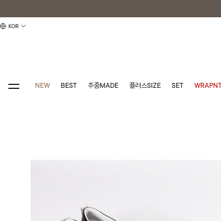
KOR
NEW
BEST
주줌MADE
플러스SIZE
SET
WRAPNT