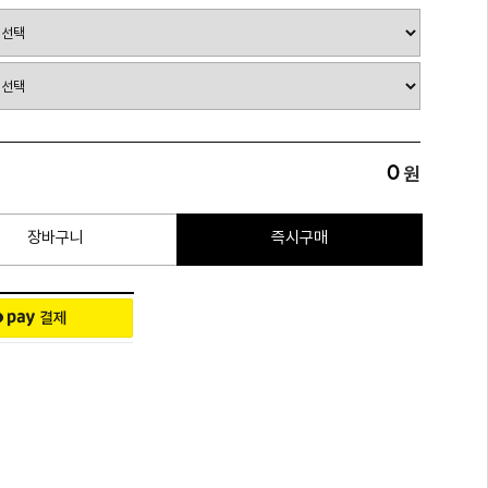
0
원
장바구니
즉시구매