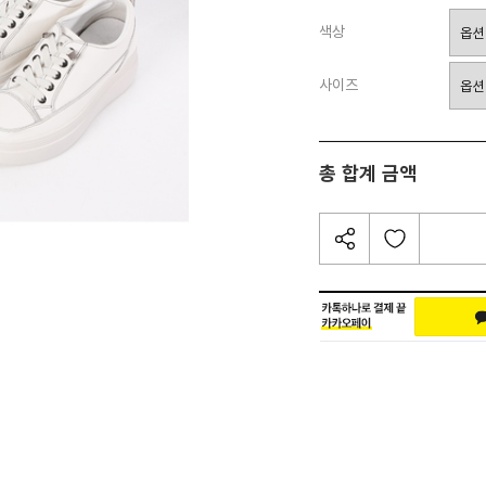
색상
사이즈
총 합계 금액