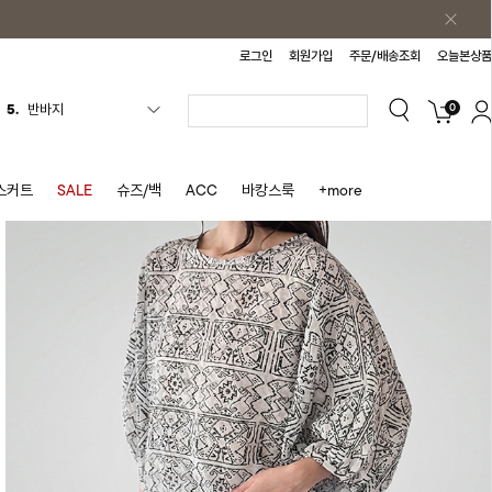
로그인
회원가입
주문/배송조회
오늘본상품
0
6.
여름티
7.
가디건
8.
셔츠
스커트
SALE
슈즈/백
ACC
바캉스룩
+more
9.
청치마
10.
바스락원피스
1.
원피스
2.
블라우스
3.
나시
4.
스커트
5.
반바지