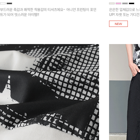
부드러운 촉감과 쾌적한 착용감의 티셔츠에요~ 어니언 프린팅이 포인
은은한 입체감으로 느
트가 되어 멋스러운 아이템!!
UP! 자켓 또는 가디