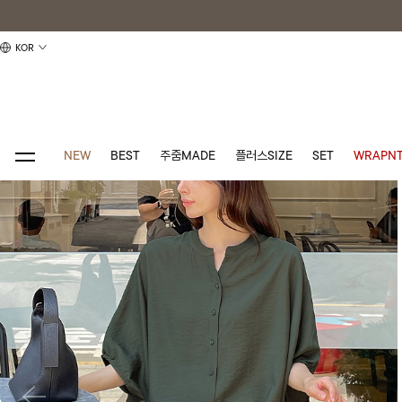
KOR
NEW
BEST
주줌MADE
플러스SIZE
SET
WRAPNT