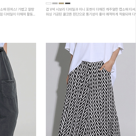
소매 원피스! 가볍고 찰랑
겹 V넥 시보리 디테일과 미니 포켓이 더해진 캐주얼한 캡소매 티셔
트임 디테일이 더해져 활동성
워싱 가공된 쿨코튼 원단으로 통기성이 좋아 쾌적하게 착용되며 
하의와 매치하기 좋은 아이템입니다~