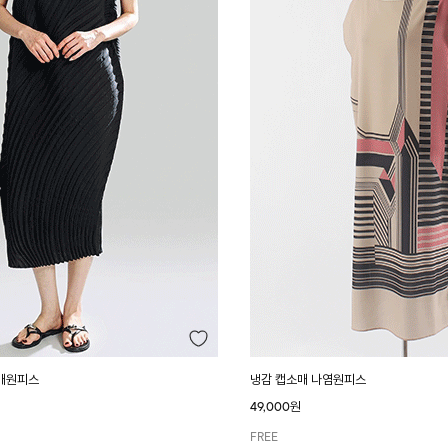
매원피스
냉감 캡소매 나염원피스
49,000원
FREE