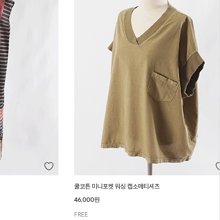
쿨코튼 미니포켓 워싱 캡소매티셔츠
46,000원
FREE