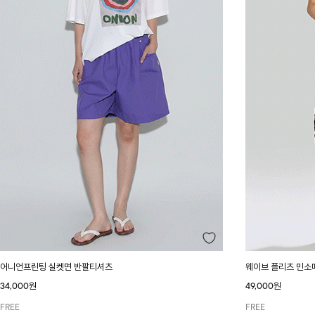
어니언프린팅 실켓면 반팔티셔츠
웨이브 플리츠 민소
34,000원
49,000원
FREE
FREE