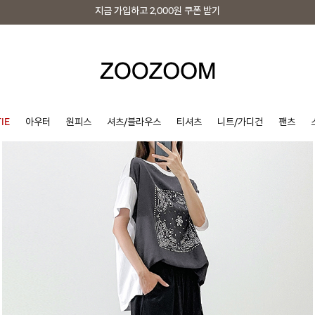
지금 가입하고
2,000원
쿠폰 받기
지금 가입하고
2,000원
쿠폰 받기
IE
아우터
원피스
셔츠/블라우스
티셔츠
니트/가디건
팬츠