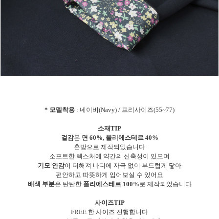
* 모델착용
: 네이비(Navy) / 프리사이즈(55~77)
소재TIP
겉감
은
면 60%, 폴리에스테르 40%
혼방으로 제작되었습니다
소프트한 텍스처에 약간의 신축성이 있으며
기모 안감
이 더해져 바디에 자극 없이 부드럽게 닿아
편안하고 따뜻하게 입어보실 수 있어요
배색 부분
은 탄탄한
폴리에스테르 100%
로 제작되었습니다
사이즈TIP
FREE 한 사이즈 진행합니다