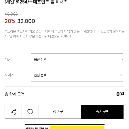
[세일]51254/소매포인트 훌 티셔츠
40,000
20%
32,000
부드러운 텍스처에 기모 안감이 더해져 따뜻하게 입기 좋은 티셔츠입니다~ 멋스럽게 떨어지는
A라인 핏이며 소매 부분에 플라워 나염으로 POINT!
색상
사이즈
0
원
총 합계 금액
장바구니
즉시구매