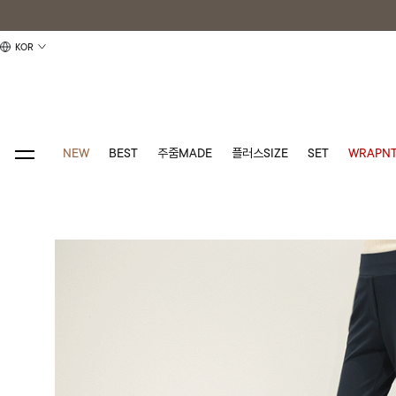
KOR
NEW
BEST
주줌MADE
플러스SIZE
SET
WRAPNT