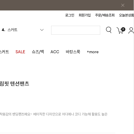
로그인
회원가입
주문/배송조회
오늘본상품
4.
스커트
0
5.
반바지
6.
여름티
스커트
SALE
슈즈/백
ACC
바캉스룩
+more
7.
가디건
8.
셔츠
9.
청치마
슬림핏 텐션팬츠
10.
바스락원피스
1.
원피스
2.
블라우스
착용감의 밴딩팬츠예요~ 베이직한 디자인으로 어디에나 코디 가능해 활용도 높은
3.
나시