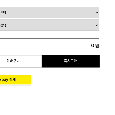
0
원
장바구니
즉시구매