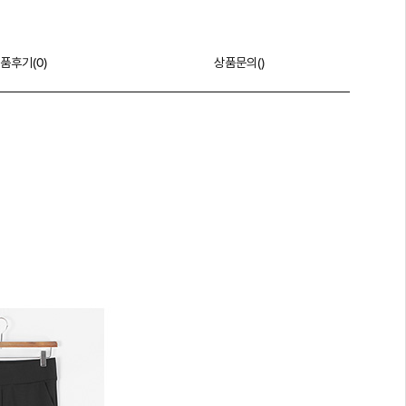
품후기(
0
)
상품문의()