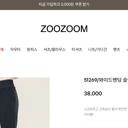
지금 가입하고
2,000원
쿠폰 받기
지금 가입하고
2,000원
쿠폰 받기
IE
아우터
원피스
셔츠/블라우스
티셔츠
니트/가디건
팬츠
51269/와이드밴딩 
38,000
소프트하고 신축성이 좋아 편안한 
아이템!