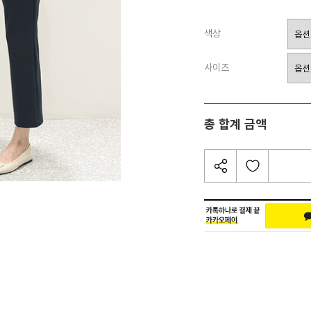
색상
사이즈
총 합계 금액