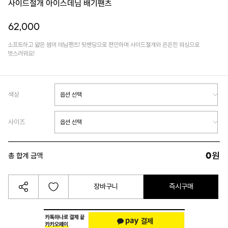
사이드절개 아이스데님 배기팬츠
62,000
소프트하고 얇은 썸머 데님팬츠! 뒷밴딩으로 편안하며 사이드절개와 은은한 워싱으로
멋스러워요!
색상
사이즈
0
원
총 합계 금액
장바구니
즉시구매