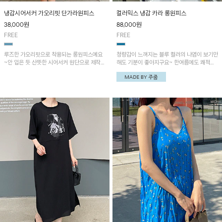
냉감시어서커 가오리핏 단가라원피스
컬러믹스 냉감 카라 롱원피스
38,000
원
88,000
원
FREE
FREE
루즈한 가오리핏으로 착용되는 롱원피스예요
청량감이 느껴지는 블루 컬러의 나염이 보기만
~안 입은 듯 산뜻한 시어서커 원단으로 제작되
해도 기분이 좋아지구요~ 한여름에도 쾌적하
었으며 옆 트임과 포켓으로 실용성도 GOOD!
게 입기 좋답니다~