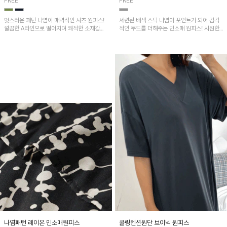
FREE
FREE
멋스러운 패턴 나염이 매력적인 셔츠 원피스!
세련된 배색 스틱 나염이 포인트가 되어 감각
깔끔한 A라인으로 떨어지며 쾌적한 소재감으
적인 무드를 더해주는 민소매 원피스! 시원한
로 산뜻하게 착용돼요~
냉감 플리츠 원단으로 제작되어 가볍고 쾌적하
게 착용할 수 있으며, 자연스럽게 퍼지는 A라
인 실루엣이 여성스럽고 편안한 핏을 연출해
줘요~
나염패턴 레이온 민소매원피스
쿨링텐션원단 브이넥 원피스