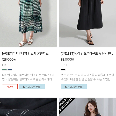
[끈SET]디지털나염 민소매 쿨원피스
[벨트SET]냉감 반오픈라운드 뒷핀턱 민소
매원피스
128,000
원
88,000
원
FREE
FREE
디지털 나염이 돋보이는 민소매 쿨 원피스! 가
벨트 버튼으로 허리 사이즈를 자유롭게 조절할
볍고 찰랑이는 실루엣으로 여름철 쾌적하게 착
수 있어 다양한 핏을 연출할 수 있는 시원한 착
용할 수 있으며, 여유로운 핏이 편안한 착용감
용감의 냉감 원피스! 깔끔한 반오픈 라운드넥
을 더해줍니다. 함께 구성된 허리끈으로 체형
디자인으로 단정하면서도 세련된 분위기를 연
에 맞게 핏을 조절할 수 있어 다양한 스타일을
출해 주며, 어깨와 뒤판 핀턱 디테일로 은은한
연출할 수 있어요~
포인트를 더했어요~