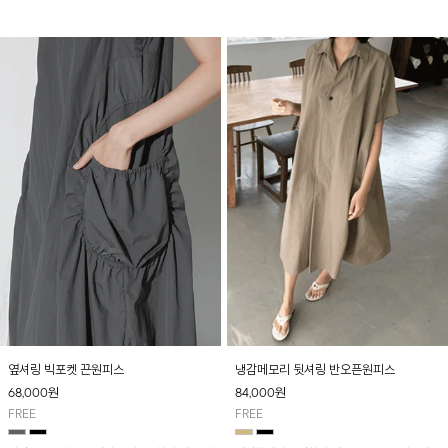
다.
능하며 소매라인까지 커버하기 좋아요^^
옆셔링 빅포켓 끈원피스
냉감메모리 뒷셔링 반오픈원피스
68,000
원
84,000
원
FREE
FREE