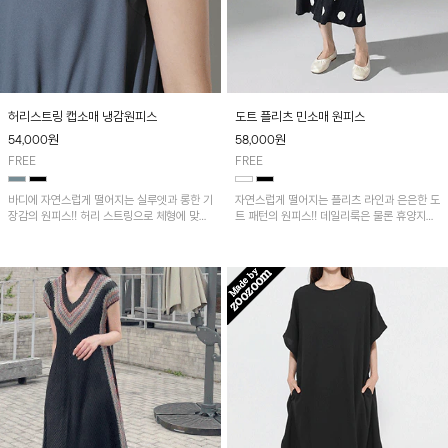
허리스트링 캡소매 냉감원피스
도트 플리츠 민소매 원피스
54,000
원
58,000
원
FREE
FREE
바디에 자연스럽게 떨어지는 실루엣과 롱한 기
자연스럽게 떨어지는 플리츠 라인과 은은한 도
장감의 원피스!! 허리 스트링으로 체형에 맞게
트 패턴의 원피스!! 데일리룩은 물론 휴양지룩
핏을 조절할 수 있고 양옆 트임으로 편안한 착
까지 다양하게 활용하기 좋은 아이템입니다.
용감을 더해줍니다