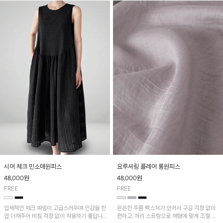
시어 체크 민소매원피스
요루셔링 플레어 롱원피스
48,000
원
48,000
원
FREE
FREE
입체적인 체크 짜임이 고급스러우며 안감을 한
은은한 주름 텍스처가 있어서 구김 걱정 없이
겹 더해주어 비침 걱정 없이 착용하기 좋답니
편하고, 허리 스트링으로 체형에 맞게 조절 가