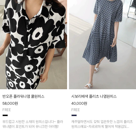
반오픈 플라워나염 쿨원피스
시보리배색 플리츠 나염원피스
58,000
원
40,000
원
FREE
FREE
부드럽고 시원한 소재의 원피스입니다~ 플라
캐주얼하면서도 갖춰 입은듯한 느낌의 플리츠
워나염이 포인트가 되어 유니크한 아이템!
원피스예요~차르르하게 떨어져 착용감도
GOOD