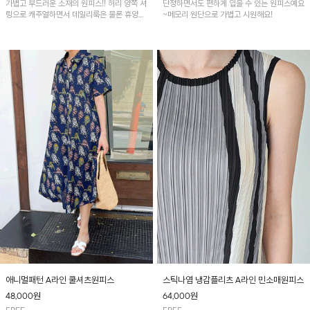
가볍고 부드러운 소재의 원피스!! 허리 양쪽 셔
단정하면서도 편하게 입을 수 있는 원피스예요
링으로 캐주얼하면서 데일리룩은 물론 휴양지
~메모리 원단으로 가볍고 시원해요!
룩까지 다양하게 활용하기 좋은 아이템입니다.
애니멀패턴 A라인 쿨셔츠원피스
스틱나염 냉감플리츠 A라인 민소매원피스
48,000
원
64,000
원