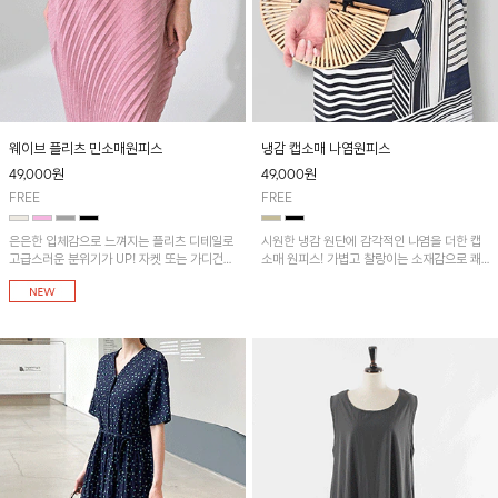
웨이브 플리츠 민소매원피스
냉감 캡소매 나염원피스
49,000
원
49,000
원
FREE
FREE
은은한 입체감으로 느껴지는 플리츠 디테일로
시원한 냉감 원단에 감각적인 나염을 더한 캡
고급스러운 분위기가 UP! 자켓 또는 가디건과
소매 원피스! 가볍고 찰랑이는 소재감으로 쾌
같이 매치해도 잘 어울린답니다!
적하게 착용되며, 밑단 트임 디테일이 더해져
활동성을 높였어요~