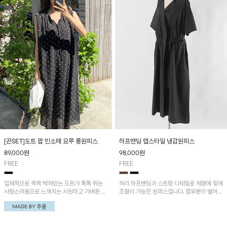
[끈SET]도트 팝 민소매 요루 롱원피스
하프밴딩 랩스타일 냉감원피스
89,000
원
98,000
원
FREE
FREE
입체적으로 콕콕 박혀있는 도트가 톡톡 튀는
허리 하프밴딩과 스트링 디테일로 체형에 맞게
사랑스러움으로 느껴지는 시원하고 가벼운 주
조절이 가능한 원피스입니다. 랩부분이 벌어지
줌 제작 원피스!
지않게 박음질되어있어 편하게 연출이 가능하
며 나일론과 면혼방으로 가볍고 땀 흡수성이
뛰어나 한여름에도 쾌적하게 입기 좋아요^^