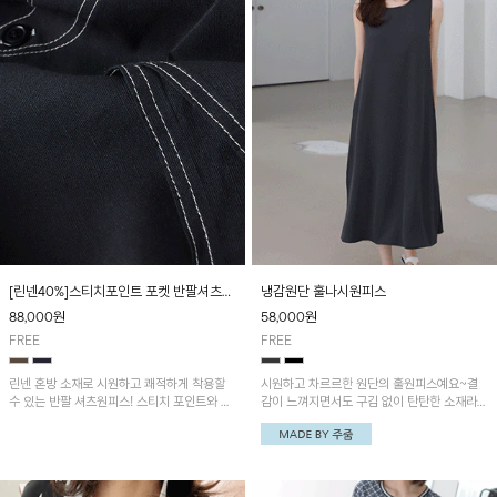
[린넨40%]스티치포인트 포켓 반팔셔츠원
냉감원단 훌나시원피스
피스
88,000
원
58,000
원
FREE
FREE
린넨 혼방 소재로 시원하고 쾌적하게 착용할
시원하고 차르르한 원단의 훌원피스예요~결
수 있는 반팔 셔츠원피스! 스티치 포인트와 포
감이 느껴지면서도 구김 없이 탄탄한 소재라
켓 디테일을 더해 캐주얼하면서도 세련된 분위
손이 자주 가실 거예요!
기를 연출합니다