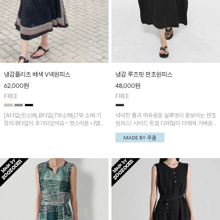
냉감플리츠 배색 V넥원피스
냉감 루즈핏 판초원피스
62,000
원
48,000
원
FREE
FREE
[A타입(민소매),B타입(7부소매)]7부 소매 기
넉넉한 품과 여유로운 실루엣이 돋보이는 판초
장의 B타입이 추가되었어요~ 멋스러운 나염
원피스! 사이드 트임 디테일이 더해져 가벼운
포인트가 돋보이는 롱원피스예요~와플패턴의
움직임과 세련된 포인트를 연출하며, 시원한
플리츠 원단으로 쾌적하면서 신축성이 뛰어나
냉감 원단으로 한여름에도 쾌적하게 즐기기 좋
편안하게 착용됩니다!
은 아이템입니다