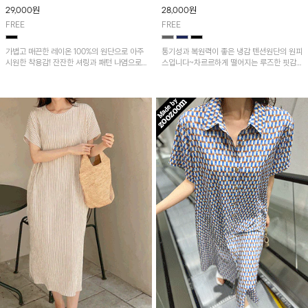
29,000
원
28,000
원
FREE
FREE
가볍고 매끈한 레이온 100%의 원단으로 아주
통기성과 복원력이 좋은 냉감 텐션원단의 원피
시원한 착용감! 잔잔한 셔링과 패턴 나염으로
스입니다~차르르하게 떨어지는 루즈한 핏감
멋스러운 포인트가 된답니다~
으로 고급스러운 무드!