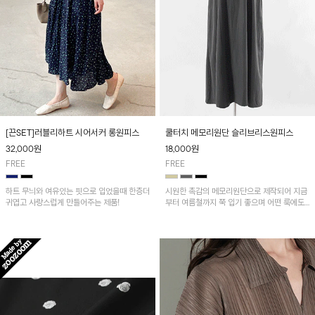
[끈SET]러블리하트 시어서커 롱원피스
쿨터치 메모리원단 슬리브리스원피스
32,000
원
18,000
원
FREE
FREE
하트 무늬와 여유있는 핏으로 입었을때 한층더
시원한 촉감의 메모리원단으로 제작되어 지금
귀엽고 사랑스럽게 만들어주는 제품!
부터 여름철까지 쭉 입기 좋으며 어떤 룩에도
다 잘 어울려서 다양하게 레이어드 하기 좋아
요^^