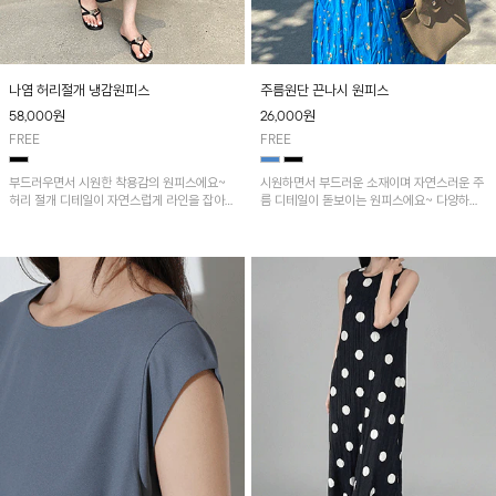
나염 허리절개 냉감원피스
주름원단 끈나시 원피스
58,000
원
26,000
원
FREE
FREE
부드러우면서 시원한 착용감의 원피스에요~
시원하면서 부드러운 소재이며 자연스러운 주
허리 절개 디테일이 자연스럽게 라인을 잡아주
름 디테일이 돋보이는 원피스에요~ 다양하게
어 편안하게 착용되는 아이템!!
레이어드 하기 좋은 아이템!!