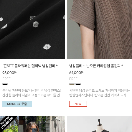
[끈SET]플라워패턴 헨리넥 냉감원피스
냉감플리츠 반오픈 카라집업 훌원피스
98,000
원
64,000
원
FREE
FREE
플라워 패턴이 돋보이는 헨리넥 냉감 원피스!
시원한 냉감 플리츠 소재로 쾌적하게 착용되는
잔잔한 플라워 나염이 여성스러운 무드를 연출
반팔원피스입니다. 반오픈 집업 카라넥 디자인
해 주며, 허리끈으로 핏 조절이 가능해 슬림한
이 깔끔한 포인트를 더해주며, 자연스럽게 퍼
실루엣부터 내추럴한 핏까지 다양하게 연출할
지는 훌 실루엣이 여성스러운 분위기를 연출해
수 있어요~
줘요~