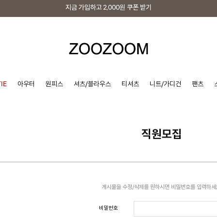
지금 가입하고
2,000원
쿠폰 받기
지금 가입하고
2,000원
쿠폰 받기
IE
아우터
원피스
셔츠/블라우스
티셔츠
니트/가디건
팬츠
직원모집
게시물을 수정/삭제를 원하시면 비밀번호를 입력하세
비밀번호