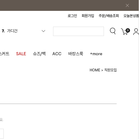
로그인
회원가입
주문/배송조회
오늘본상품
0
7.
가디건
8.
셔츠
9.
청치마
스커트
SALE
슈즈/백
ACC
바캉스룩
+more
10.
바스락원피스
HOME
직원모집
>
1.
원피스
2.
블라우스
3.
나시
4.
스커트
5.
반바지
요.
6.
여름티