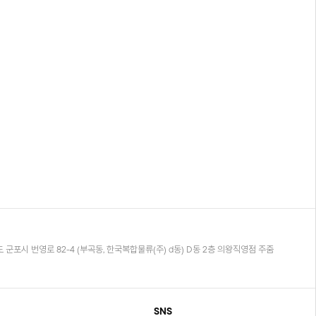
 군포시 번영로 82-4 (부곡동, 한국복합물류(주) d동) D동 2층 의왕직영점 주줌
SNS