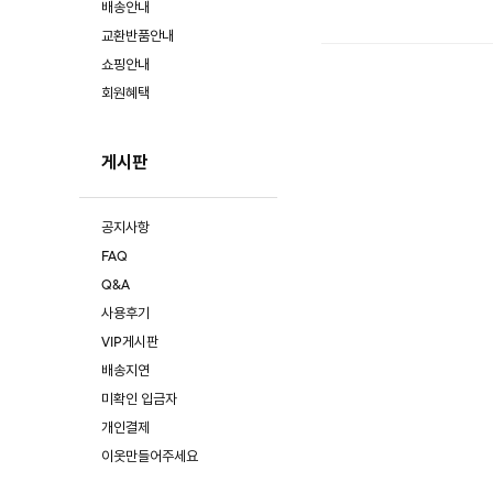
배송안내
교환반품안내
쇼핑안내
회원혜택
게시판
공지사항
FAQ
Q&A
사용후기
VIP게시판
배송지연
미확인 입금자
개인결제
이옷만들어주세요