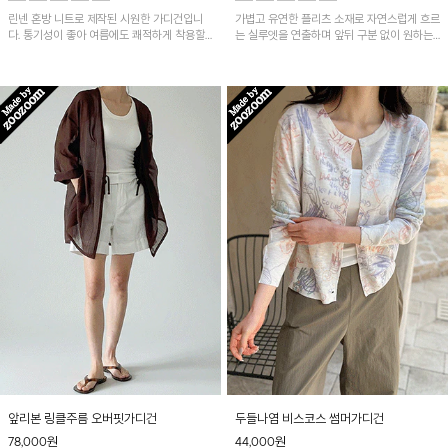
린넨 혼방 니트로 제작된 시원한 가디건입니
가볍고 유연한 플리츠 소재로 자연스럽게 흐르
다. 통기성이 좋아 여름에도 쾌적하게 착용할
는 실루엣을 연출하며 앞뒤 구분 없이 원하는
수 있으며, 여유 있는 박시핏으로 편안해요~
방향으로 착용할 수 있으며 여유로운 핏으로
체형에 상관없이 편안하게 착용가능해요~
앞리본 링클주름 오버핏가디건
두들나염 비스코스 썸머가디건
78,000
원
44,000
원