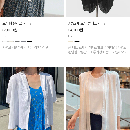
오픈형 볼레로 가디건
7부소매 오픈 쿨니트가디건
36,000
원
34,000
원
FREE
FREE
가볍고 시원하게 걸치는 썸머아이템!
쿨 니트 소재의 7부 소매 오픈 가디건! 가볍고
편안한 착용감이며 통기성이 좋아 시원해요~