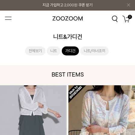
지금 가입하고
2,000원
쿠폰 받기
지금 가입하고
2,000원
쿠폰 받기
0
니트&가디건
전체보기
니트
가디건
니트/이너조끼
BEST ITEMS