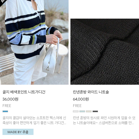
골지 배색포인트 니트가디건
린넨혼방 와이드 니트숄
36,000
원
64,000
원
FREE
FREE
골지의 결감이 살아있는 소프트한 텍스처에 신
린넨 혼방의 원사로 짜인 시원하게 입을 수 있
축성이 좋아 편안하게 입기 좋은 니트 가디건!
는 니트숄이에요~ 스냅버튼으로 소매를 만들
컬러 배색 포인트로 데일리룩에 은은한 포인트
어 색다르게 연출할 수 있는 활용도 GOOD
를 더해주며, 비행기 안이나 냉방이 강한 실내
아이템!
에서 유용하게 활용하기 좋아요~