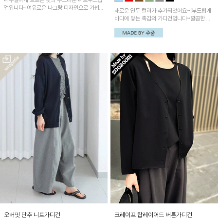
내추럴하게 흐르는 핏의 부드러운 니트후드집
업입니다~여유로운 나그랑 디자인으로 가볍
새로운 연두 컬러가 추가되었어요~!부드럽게
게 걸치기 GOOD!
바디에 닿는 촉감의 가디건입니다~깔끔한 시
보리라인과 Y넥으로 세련된 무드!
오버핏 단추 니트가디건
크레이프 탑레이어드 버튼가디건