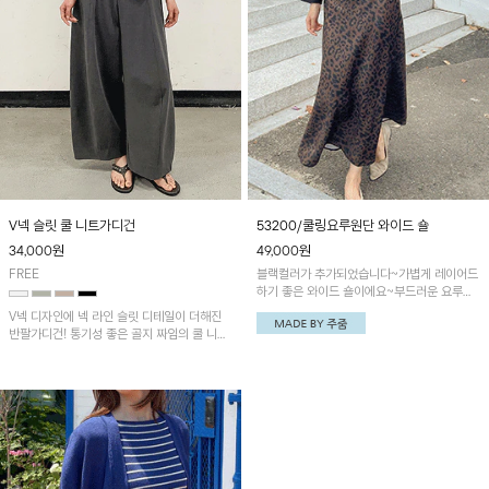
V넥 슬릿 쿨 니트가디건
53200/쿨링요루원단 와이드 숄
34,000
원
49,000
원
FREE
블랙컬러가 추가되었습니다~가볍게 레이어드
하기 좋은 와이드 숄이에요~부드러운 요루원
단으로 제작되어 산뜻하게 착용되는 아이템!
V넥 디자인에 넥 라인 슬릿 디테일이 더해진
반팔가디건! 통기성 좋은 골지 짜임의 쿨 니트
소재로 여름에도 시원하게 착용할 수 있는 아
이템입니다