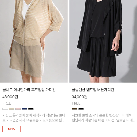
쿨니트 메시단가라 후드집업 가디건
쿨링텐션 옆트임 버튼가디건
48,000
원
34,000
원
FREE
FREE
가볍고 통기성이 좋아 쾌적하게 착용되는 쿨니
시원한 쿨링 소재와 쫀쫀한 텐션감이 더해져
트 가디건입니다. 여유로운 가오리핏으로 편안
편안하게 착용되는 버튼 가디건! 옆트임 디테
하게 착용되며, 데일리는 물론 바캉스룩까지
일로 활동성을 더해줘 가볍게 걸치기 좋은 아
다양하게 활용하기 좋은 아이템이에요~
이템이에요~ [SET]베이직 U넥 쿨링나시&쿨
링 반바지와 함께 코디하시면 더욱 멋스러워요