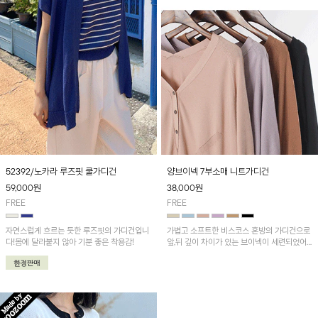
52392/노카라 루즈핏 쿨가디건
양브이넥 7부소매 니트가디건
59,000
원
38,000
원
FREE
FREE
자연스럽게 흐르는 듯한 루즈핏의 가디건입니
가볍고 소프트한 비스코스 혼방의 가디건으로
다!몸에 달라붙지 않아 기분 좋은 착용감!
앞,뒤 깊이 차이가 있는 브이넥이 세련되었어
요~