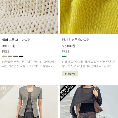
썸머 그물 후드 가디건
린넨 원버튼 숄가디건
38,000
원
59,000
원
FREE
FREE
캐주얼한 분위기로 가볍고 편하게 , 휴양지에
신축성 좋으며 시원하게 입을 수 있는 린넨 혼
서는 가벼운 옷 차림의 커버업으로 활용하기
방의 원사로 짜인 숄가디건이에요~ 원버튼으
좋은 제품!!
로 다양하게 연출가능하고 가볍게 걸치기 좋은
아이템!