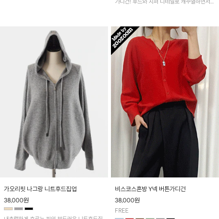
가디건! 후드와 지퍼 디테일로 캐주얼하면서도
편안하게 착용 가능하며 통기성이 좋아 한여름
에도 쾌적하게 입기 좋아요~
가오리핏 나그랑 니트후드집업
비스코스혼방 Y넥 버튼가디건
38,000
원
38,000
원
FREE