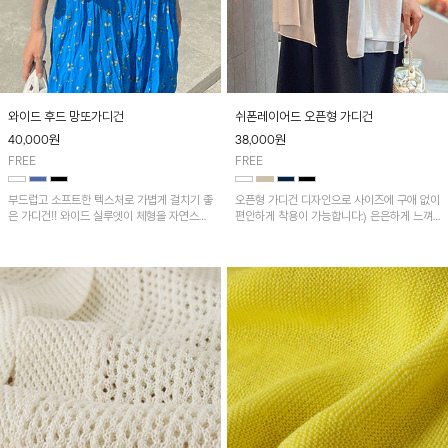
와이드 후드 망또가디건
쉬폰레이어드 오픈형 가디건
40,000
원
38,000
원
FREE
FREE
부드럽고 소프트한 텍스처로 가볍게 걸치기 좋
오픈형 가디건 디자인으로 사이즈에 구애 없이
은 가디건!! 와이드 실루엣이 체형을 자연스럽
편안하게 착용이 가능합니다:) 은은하게 느껴
게 커버해 주며 다양한 연출이 가능해 편안하
지는 시스루의 매력과 페미닌 한 요소들이 어
게 착용하실 수 있어요~
우러진 가디건으로 여리여리한 감성과 로맨틱
한 무드도 챙길 수 있어요!