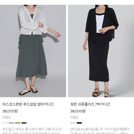
~
비스코스혼방 후드집업 썸머가디건
뒷판 쉬폰플리츠 7부가디건
38,000
원
38,000
원
FREE
FREE
부드럽고 뛰어난 통기성의 썸머 긴팔가디건!!
[A타입(숏),B타입(롱) 두 가지 타입진행]B타