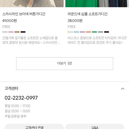
스카시라인 브이넥 버튼가디건
라운드넥 심플 소프트가디건
49,000
원
38,000
원
FREE
FREE
간절기에 입기좋은 소프트한 소재감으로 울
비스코스 혼방으로 소프트한 터치감의 가디건!
30% 혼방의 원사로 짜였어요~ 스카시라인 라
비비드 한 컬러감으로 포인트 주기 좋아요~
운드넥 5부니트와 함께 고급스러운 트윈니트
룩을 추천드려요!
더보기
1
/
2
고객센터
02-2232-0997
평일 10:00 ~ 17:00
점심 12:00 ~ 13:00
주말,공휴일 휴무
고객센터 연결
Q&A