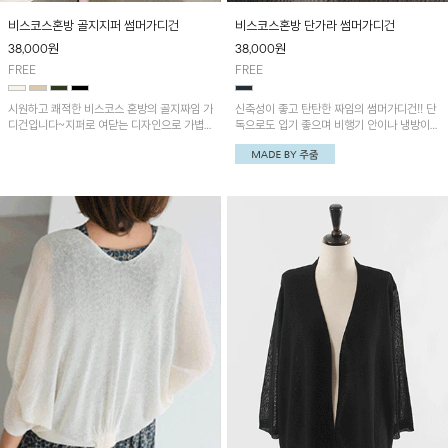
비스코스혼방 골지지퍼 썸머가디건
비스코스혼방 단가라 썸머가디건
38,000
원
38,000
원
FREE
FREE
시원하고 쾌적한 비스코스 혼방의 골지짜임 가
신축성이 좋고 탄탄한 짜임의 썸머가디건!! 단
디건입니다~지퍼로 여닫는 디자인으로 가볍
독으로도 입기 좋으며 비행기 안이나 냉방이
게 걸치기 좋은 아이템!
강한 실내에서 유용하게 활용하기 좋아요~