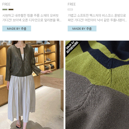
FREE
FREE
시원하고 내추럴한 링클 주름 소재의 오버핏
가볍고 소프트한 텍스처의 비스코스 혼방으로
가디건! 브이넥 오픈 디자인으로 앞리본을 묶
짜인 가디건! 어린아이 낙서 같은 두들나염이
거나 오픈해 다양한 스타일로 연출 가능한 아
유니크하며 한여름에도 비행기 안이나 에어컨
이템이에요~
바람이 강한 실내에서 가볍게 걸치기 좋은 아
이템!