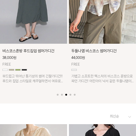
비스코스혼방 후드집업 썸머가디건
두들나염 비스코스 썸머가디건
38,000원
44,000원
FREE
FREE
부드럽고 뛰어난 통기성의 썸머 긴팔가디건!!
가볍고 소프트한 텍스처의 비스코스 혼방으로
후드와 집업 스타일로 캐주얼하면서 여유로운
짜인 가디건! 어린아이 낙서 같은 두들나염이
핏으로 편안하게 가볍기 걸치기 좋은 아이템~
유니크하며 한여름에도 비행기 안이나 에어컨
바람이 강한 실내에서 가볍게 걸치기 좋은 아
이템!