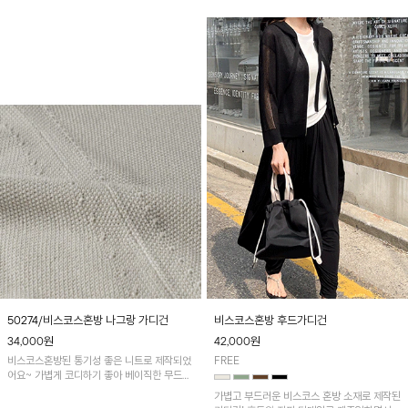
50274/비스코스혼방 나그랑 가디건
비스코스혼방 후드가디건
34,000
원
42,000
원
비스코스혼방된 통기성 좋은 니트로 제작되었
FREE
어요~ 가볍게 코디하기 좋아 베이직한 무드로
연출 가능한 ITEM입니다!
가볍고 부드러운 비스코스 혼방 소재로 제작된