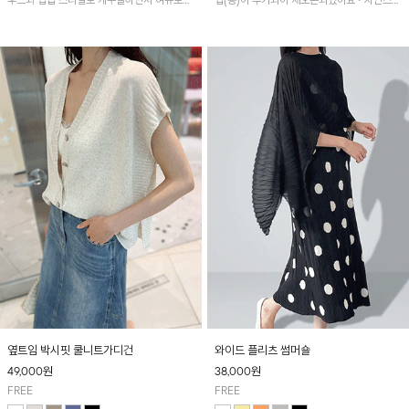
후드와 집업 스타일로 캐주얼하면서 여유로운
입(롱)이 추가되어 재오픈되었어요~ 자연스럽
핏으로 편안하게 가볍기 걸치기 좋은 아이템~
게 흐르는 쉬폰 소재의 플리츠 주름이 멋스러
운 오픈 가디건이에요~ 아주 가벼운 쿨니트 소
재가 원단배색 되어 시원한 착용감!
옆트임 박시핏 쿨니트가디건
와이드 플리츠 썸머숄
49,000
원
38,000
원
FREE
FREE