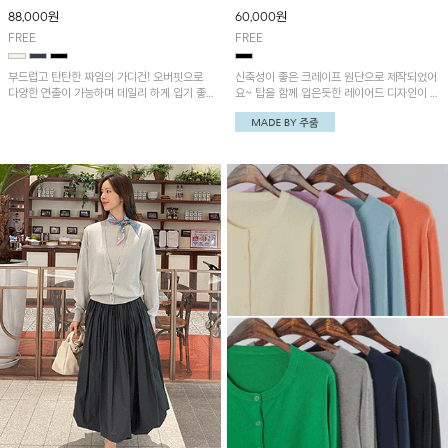
88,000
원
60,000
원
FREE
FREE
부드럽고 탄탄한 짜임의 가디건! 오버핏으로
신축성이 좋은 크레이프 원단으로 제작되었어
다양한 연출이 가능하며 데일리 하게 입기 좋
요~ 탑을 함께 입은듯한 레이어드 디자인이 유
은 아이템!!
니크한 가디건으로 두 가지 스타일링이 가능한
멋스러운 아이템!