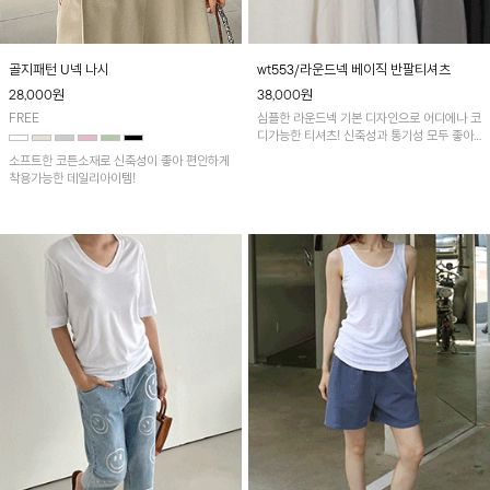
골지패턴 U넥 나시
wt553/라운드넥 베이직 반팔티셔츠
28,000
원
38,000
원
FREE
심플한 라운드넥 기본 디자인으로 어디에나 코
디가능한 티셔츠! 신축성과 통기성 모두 좋아
쾌적하고 편안해요~
소프트한 코튼소재로 신축성이 좋아 편안하게
착용가능한 데일리아이템!