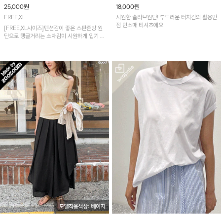
25,000
원
18,000
원
FREE,XL
시원한 슬라브원단! 부드러운 터치감의 활용만
점 민소매 티셔츠에요
[FREE,XL사이즈]텐션감이 좋은 스판혼방 원
단으로 탱글거리는 소재감이 시원하게 입기 좋
은 냉감 티셔츠입니다.