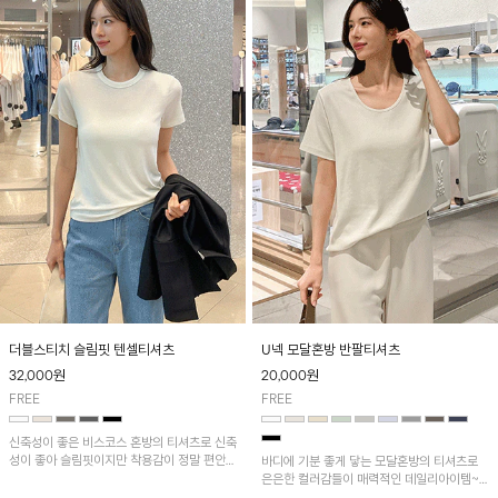
더블스티치 슬림핏 텐셀티셔츠
U넥 모달혼방 반팔티셔츠
32,000
원
20,000
원
FREE
FREE
신축성이 좋은 비스코스 혼방의 티셔츠로 신축
성이 좋아 슬림핏이지만 착용감이 정말 편안한
바디에 기분 좋게 닿는 모달혼방의 티셔츠로
제품이며 더블스티치로 탄탄하게 박음 처리된
은은한 컬러감들이 매력적인 데일리아이템~
넥라인이 고급스러워요~