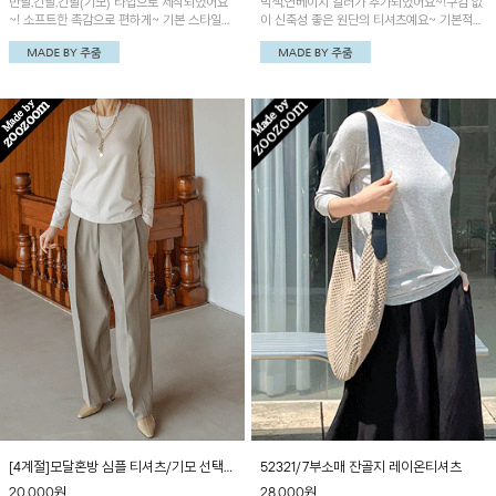
반팔,긴팔,긴팔(기모) 타입으로 제작되었어요
먹색,연베이지 컬러가 추가되었어요~!구김 없
~! 소프트한 촉감으로 편하게~ 기본 스타일로
이 신축성 좋은 원단의 티셔츠예요~ 기본적인
다양하게 매치 가능한 활용 만점 제품이에요~
터틀넥 디자인으로 여기저기 매치하기 좋아요!
[4계절]모달혼방 심플 티셔츠/기모 선택가
52321/7부소매 잔골지 레이온티셔츠
능
20,000
원
28,000
원