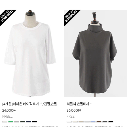
신축성이 좋아 편안하게 착용돼요!
[4계절]레이온 베이직 티셔츠/긴팔,반팔
터틀넥 반팔티셔츠
선택가능
24,000
원
36,000
원
FREE,L
FREE