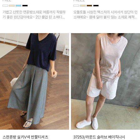
FREE
FREE,L
가볍고 산뜻한 면혼방소재로 여름까지 착용하
오돌토돌 시원한 텍스처의 시어서커 원단의 민
기 좋은 원단감이에요~ 2단 롤업 된 소매디테
소매에요~ 몸에 달라 붙지 않는 소재로 쾌적하
일이 캐주얼한 무드의 티셔츠로 언발란스한 기
게 착용하기 좋은 ITEM!
장감은 뒷라인까지 예쁘게 연출돼요~
스판혼방 실키V넥 반팔티셔츠
37253/라운드 슬라브 베이직나시