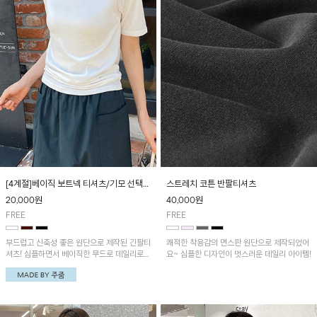
[4계절]베이직 보트넥 티셔츠/기모 선택가
스트레치 코튼 반팔티셔츠
능
20,000
원
40,000
원
FREE
FREE
부드럽고 신축성 좋은 원단으로 제작된 긴팔티
쾌적한 착용감의 면스판 원단으로 제작되었어
셔츠! 심플하면서 베이직한 무드로 데일리로
요~ 심플한 디자인이 멋스러운 데일리 아이템!
추천드리는 아이템~