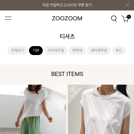
지금 가입하고
2,000원
쿠폰 받기
지금 가입하고
2,000원
쿠폰 받기
0
티셔츠
전체보기
기본
이지캐주얼
맨투맨
세미캐주얼
후드
BEST ITEMS