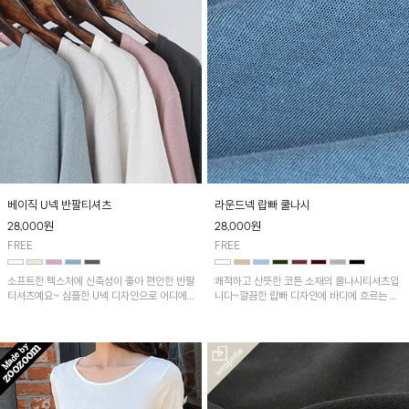
베이직 U넥 반팔티셔츠
라운드넥 랍빠 쿨나시
28,000
원
28,000
원
FREE
FREE
소프트한 텍스처에 신축성이 좋아 편안한 반팔
쾌적하고 산뜻한 코튼 소재의 쿨나시티셔츠입
티셔츠예요~ 심플한 U넥 디자인으로 어디에
니다~깔끔한 랍빠 디자인에 바디에 흐르는 느
나 코디하기 쉬운 데일리추천템!
낌으로 내추럴한 무드예요!