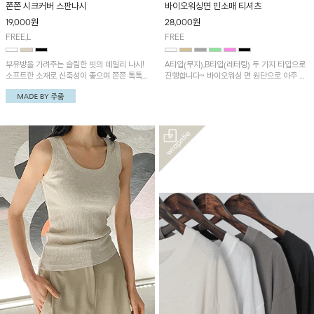
쫀쫀 시크커버 스판나시
바이오워싱면 민소매 티셔츠
19,000
원
28,000
원
FREE,L
FREE
부유방을 가려주는 슬림한 핏의 데일리 나시!
A타입(무지),B타입(레터링) 두 가지 타입으로
소프트한 소재로 신축성이 좋으며 쫀쫀 톡톡한
진행합니다~ 바이오워싱 면 원단으로 아주 매
터치감이라 늘어짐 없이 4계절 편안하게 착용
끈하면서 소프트한 텍스처의 티셔츠! 과하지
가능한 데일리아이템!
않은 민소매라인으로 데일리 하게 입기
GOOD!