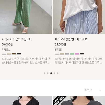
시어서커 라운드넥 민소매
바이오워싱면 민소매 티셔츠
26,000원
28,000원
FREE,L
FREE
오돌토돌 시원한 텍스처의 시어서커 원단의 민
A타입(무지),B타입(레터링) 두 가지 타입으로
소매에요~ 몸에 달라 붙지 않는 소재로 쾌적하
진행합니다~ 바이오워싱 면 원단으로 아주 매
게 착용하기 좋은 ITEM!
끈하면서 소프트한 텍스처의 티셔츠! 과하지
않은 민소매라인으로 데일리 하게 입기
GOOD!