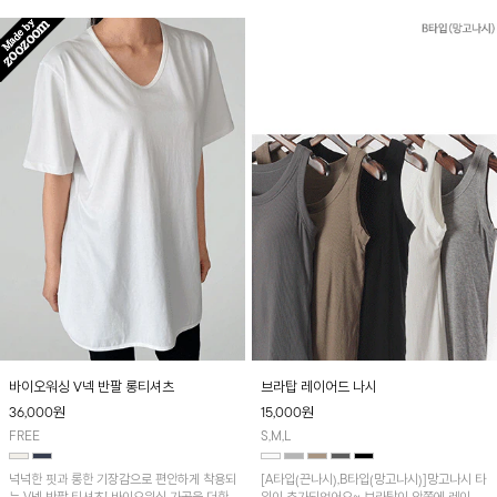
워요~
바이오워싱 V넥 반팔 롱티셔츠
브라탑 레이어드 나시
36,000
원
15,000
원
FREE
S,M,L
넉넉한 핏과 롱한 기장감으로 편안하게 착용되
[A타입(끈나시),B타입(망고나시)]망고나시 타