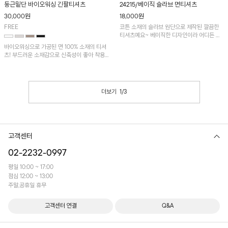
둥근밑단 바이오워싱 긴팔티셔츠
24215/베이직 슬라브 면티셔츠
30,000
원
18,000
원
FREE
코튼 소재의 슬라브 원단으로 제작된 깔끔한
티셔츠예요~ 베이직한 디자인이라 어디든 가
볍게 매치 가능!
바이오워싱으로 가공된 면 100% 소재의 티셔
츠! 부드러운 소재감으로 신축성이 좋아 착용
감이 편안하며 랍바처리된 둥근밑단이
POINT!
더보기
1
/
3
고객센터
02-2232-0997
평일 10:00 ~ 17:00
점심 12:00 ~ 13:00
주말,공휴일 휴무
고객센터 연결
Q&A