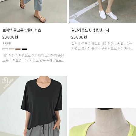
브이넥 쿨코튼 반팔티셔츠
밑단라운드 U넥 린넨나시
28,000
원
28,000
원
FREE
밑단 라운드 디테일의 베이직한 나시입니다~
가볍고 통기성 좋은 린넨원단으로 손이 자주
가실 거예요!
베이직한 디자인으로 여기저기 코디하기 좋은
코튼 티셔츠입니다! 가볍고 얇은 두께감으로
산뜻한 착용감!