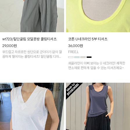
wt723/밑단굴림 모달혼방 쿨링티셔츠
코튼 U네크라인 5부 티셔츠
29,000
원
36,000
원
부드럽고 차르르한 원단으로 군더더기 없이 깔
FREE,L
끔하게 떨어지는 쿨링티셔츠! 밑단굴림 디자인
과 트임으로 편안하면서 멋스러워요~
쇄골라인이 이뻐 보이는 U 네크라인! 쾌적한
면소재로 편하게 입을 수 있는 티셔츠예요~