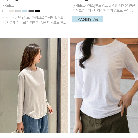
FREE,L
[FREE,L사이즈]부드럽고 유연한 레이온 원단
티셔츠입니다~ 베이직한 디자인으로 손이 자
주 갈 아이템!
반팔,긴팔,긴팔(기모) 타입으로 제작되었어요
~! 가볍게 이너로 매치하기 좋은 티셔츠로 슬
림하게 떨어지는 핏에 부드러운 모달혼방 소재
로 산뜻한 착용감!