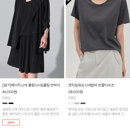
[SET]베이직 U넥 쿨링나시&쿨링 반바지
엔자임워싱 U넥랍바 반팔티셔츠
46,000
원
28,000
원
FREE
FREE
깔끔한 U넥 라인으로 다양한 룩에 활용하기
엔자임 워싱 가공으로 부드럽고 깔끔한 표면감
좋은 베이직한 디자인의 쿨링 나시와 편안한
을 살린 U넥 반팔 티셔츠! 쇄골이 예쁘게 드러
밴딩 팬츠 세트아이템입니다. 가볍고 시원한
나는 부담 없는 넥라인이며 랍바 디테일로 안
소재감으로 쾌적하게 착용되며 쿨링텐션 옆트
정감 있게 마감해 늘어짐 없이 편하게 착용 가
임 버튼가디건과 함께 코디하시면 더욱 멋스러
능합니다~