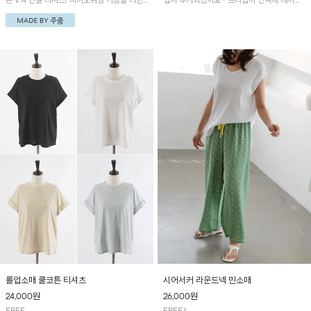
는 V넥 반팔 티셔츠! 바이오워싱 가공을 더한
입이 추가되었어요~ 브라탑이 안쪽에 레이어
면 100% 원단으로 부드럽고 매끄러운 터치감
드 되어 실용적인 나시!
을 느낄 수 있으며, 깔끔한 V넥 디자인이 답답
함 없이 시원한 인상을 연출해 줘요~
롤업소매 쿨코튼 티셔츠
시어서커 라운드넥 민소매
24,000
원
26,000
원