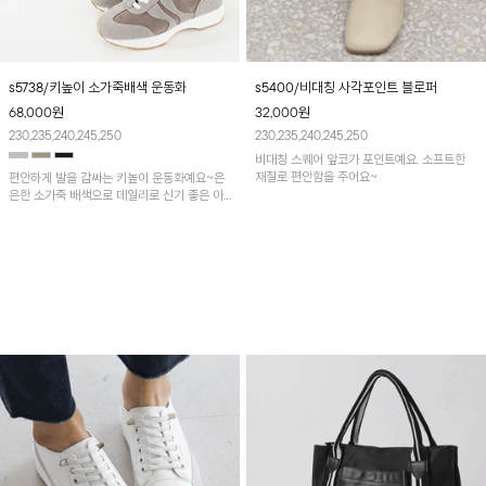
s5738/키높이 소가죽배색 운동화
s5400/비대칭 사각포인트 블로퍼
68,000
원
32,000
원
230,235,240,245,250
230,235,240,245,250
비대칭 스퀘어 앞코가 포인트예요. 소프트한
재질로 편안함을 주어요~
편안하게 발을 감싸는 키높이 운동화예요~은
은한 소가죽 배색으로 데일리로 신기 좋은 아
이템!