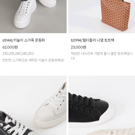
s5144/키높이 소가죽 운동화
b2994/멀티컬러 나염 토트백
62,000
원
23,000
원
230,235,240,245,250
적당한 사이즈에 가볍게 들기 좋은 토트백입니
다!
탄탄한 소가죽으로 제작된 키높이 운동화예요!