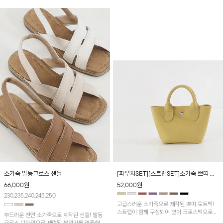
소가죽 발등크로스 샌들
[파우치SET][스트랩SET]소가죽 쁘띠 토
트백
66,000
원
52,000
원
230,235,240,245,250
고급스러운 소가죽으로 제작된 쁘띠 토트백!
스트랩이 함께 구성되어 있어 크로스백으로도
부드러운 천연 소가죽으로 제작된 샌들! 발등
활용 가능합니다~