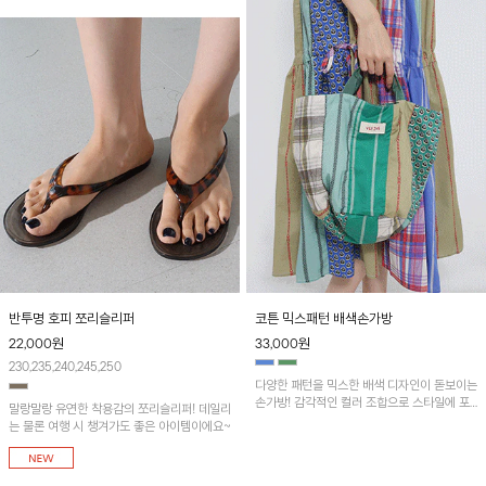
반투명 호피 쪼리슬리퍼
코튼 믹스패턴 배색손가방
22,000
원
33,000
원
230,235,240,245,250
다양한 패턴을 믹스한 배색 디자인이 돋보이는
손가방! 감각적인 컬러 조합으로 스타일에 포
말랑말랑 유연한 착용감의 쪼리슬리퍼! 데일리
인트를 더해줍니다. 배색 믹스패턴 썸머코튼
는 물론 여행 시 챙겨가도 좋은 아이템이에요~
민소매원피스와 함께 코디하시면 더욱 멋스러
워요~