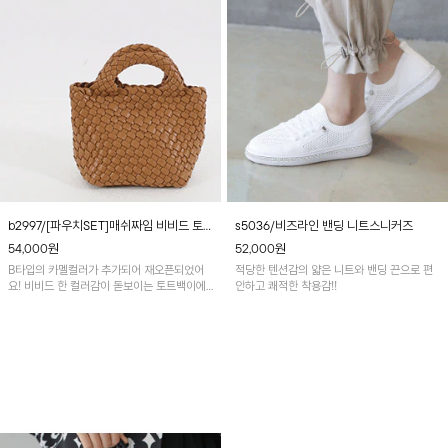
b2997/[파우치SET]매쉬짜임 비비드 토
s5036/비즈라인 밴딩 니트스니커즈
드백
54,000
원
52,000
원
B타입의 카멜컬러가 추가되어 재오픈되었어
적당한 텐션감의 얇은 니트와 밴딩 끈으로 편
요! 비비드 한 컬러감이 돋보이는 토트백이에
안하고 쾌적한 착용감!!
요~ 매끄러운 소재이며 유니크한 매쉬짜임이
포인트!