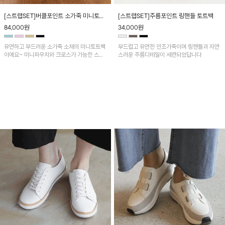
[스트랩SET]버클포인트 소가죽 미니토트
[스트랩SET]주름포인트 링핸들 토트백
백
84,000
원
34,000
원
유연하고 부드러운 소가죽 소재의 미니토트백
부드럽고 유연한 인조가죽이며 링핸들과 자연
이에요~ 미니파우치와 크로스가 가능한 스트
스러운 주름디테일이 세련되었답니다
랩이 세트상품이랍니다