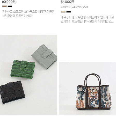
80,000
원
54,000
원
230,235,240,245,250
유연하고 소프트한 소가죽으로 제작된 심플한
사각모양의 토트백이에요~
내구성이 좋고 유연한 소재감이며 앞코의 크로
스짜임이 멋스럽답니다~발등의 메리제인 스
트랩이 포인트인 블로퍼예요!