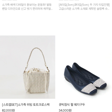
소가죽 배색 디테일이 돋보이는 운동화! 발등
[A타입(3cm),B타입(5cm) 두 가지 타입진행]
밴딩 디자인으로 신고 벗기 편리하며 캐주얼한
고급스러운 소가죽 소재로 제작된 슬링백 슈
디자인으로 다양한 룩에 매치하기 좋아요~
즈! 세련된 버클 디테일이 포인트를 더해주며
부담 없이 다양한 룩에 매치하기 좋아 데일리
부터 모임룩까지 활용도 높은 아이템입니다~
[스트랩SET]소가죽 위빙 토트크로스백
큐빅장식 펄 웨지구두
82,000
원
34,000
원