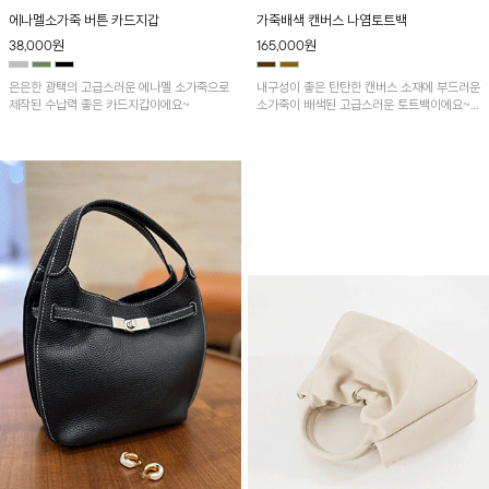
에나멜소가죽 버튼 카드지갑
가죽배색 캔버스 나염토트백
38,000
원
165,000
원
은은한 광택의 고급스러운 에나멜 소가죽으로
내구성이 좋은 탄탄한 캔버스 소재에 부드러운
제작된 수납력 좋은 카드지갑이에요~
소가죽이 배색된 고급스러운 토트백이에요~
스냅버튼으로 여밈 디테일이 되어있으며 컬러
풀한 나염디테일이 POINT~