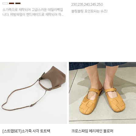
230,235,240,245,250
소가죽으로 제작되어 고급스러운 데일리백입
블링블링 포인트되는 슈즈!
니다. 위빙짜임이 핸드메이드로 제작되어 하이
퀄리티 제품으로 시간이 지날수록 자연스러운
느낌이 나 더욱 멋스럽게 들기 좋답니다. 토트
백과 크로스백 둘다 착용가능해 활용도가 높답
니다.
[스트랩SET]소가죽 사각 토트백
크로스짜임 메리제인 블로퍼