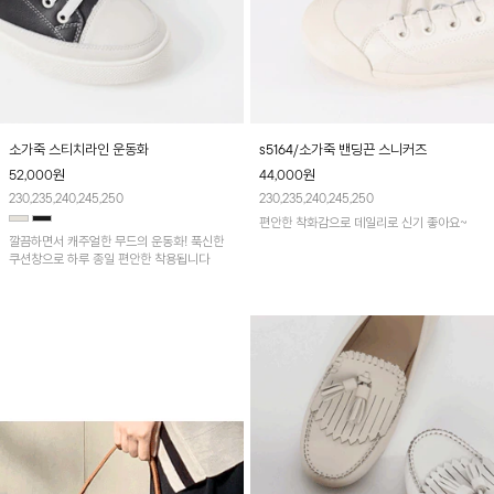
소가죽 스티치라인 운동화
s5164/소가죽 밴딩끈 스니커즈
52,000
원
44,000
원
230,235,240,245,250
230,235,240,245,250
편안한 착화감으로 데일리로 신기 좋아요~
깔끔하면서 캐주얼한 무드의 운동화! 푹신한
쿠션창으로 하루 종일 편안한 착용됩니다