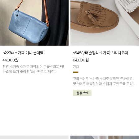
b2274/소가죽 미니 숄더백
s5458/태슬장식 소가죽 스티치로퍼
44,000
원
64,000
원
천연 소가죽 소재로 제작되어 고급스러운 백!
230
가볍게 들기 좋아 데일리 백으로 제격!!
고급스러운 소가죽 소재로 제작된 로퍼예요!
멋스러운 태슬장식과 스티치 포인트를 주었어
요~