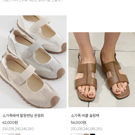
크로스 디자인으로 세련된 분위기를 연출해 주
며 다양한 스타일에 매치하기 좋은 데일리 슈
즈입니다~
소가죽배색 발등밴딩 운동화
소가죽 버클 슬링백
62,000
원
56,000
원
230,235,240,245,250
230,235,240,245,250