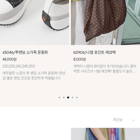
s5046/투밴딩 소가죽 운동화
b2906/나염 포인트 에코백
44,000원
8,000원
230,235,240,245,250
캐릭터 나염의 B타입이 추가되었습니다. 큼지
막한 사이즈의 나염 에코백! 활용도가 높은 아
캐주얼한 느낌의 투 밴딩 소가죽 운동화! 텐션
이템이에요~
감 좋은 밴딩 끈으로 편안하게 착용됩니다