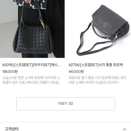
b3095/[스트랩SET][파우치SET]메시짜
b2734/[스트랩SET]사각 통통 토트백
임 소가죽 토트백
118,000
원
44,000
원
고급스러운 천연 소가죽 토트백! 파우치와 스
데일리로 들기 좋은 사각 토트백이에요. 부드
트랩이 있어 크로스백으로도 연출이 가능합니
러운 소재에 넉넉한 수납공간 GOOD~
다~
더보기
1
/
2
고객센터