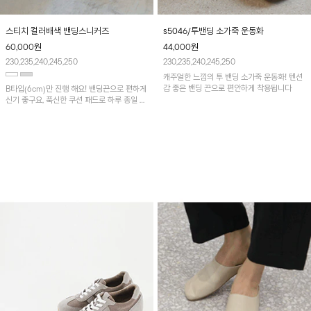
스티치 컬러배색 밴딩스니커즈
s5046/투밴딩 소가죽 운동화
60,000
원
44,000
원
230,235,240,245,250
230,235,240,245,250
캐주얼한 느낌의 투 밴딩 소가죽 운동화! 텐션
감 좋은 밴딩 끈으로 편안하게 착용됩니다
B타입(6cm)만 진행 해요! 밴딩끈으로 편하게
신기 좋구요, 푹신한 쿠션 패드로 하루 종일 편
안하게 착용됩니다!