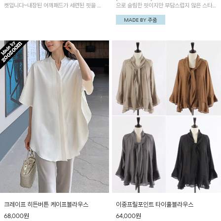
켓입니다~내장된 어깨패드가 세련된 핏을 연
으로 슬림한 핏이지만 부담스럽지 않은 스타
출해 주며 시원하고 쾌적한 터치감으로 가볍게
일! 플레어 언발트임 블라우스와 세트 느낌으
걸치기 GOOD!
로 입어보세요!
크레이프 히든버튼 케이프블라우스
이중프릴포인트 타이훌블라우스
68,000
원
64,000
원