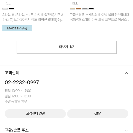
FREE
FREE
A타입(롱),B타입(숏) 두 가지 타입진행]기존 A
고급스러운 소재감의 타이넥 블라우스입니다
타입(롱)보다 20센치 정도 짧아진 B타입(숏)
~밑단과 소매의 이중 프릴 포인트로 여성스러
이 추가되었어요~ 헨리넥 디자인에 히든버튼
운 분위기가 느껴지는 아이템!
디테일을 더해 깔끔한 무드를 연출한 케이프
블라우스! 소매 없는 케이프 스타일로 누구나
부담 없이 편안하게 착용할 수 있습니다~
더보기
1
/
2
고객센터
02-2232-0997
평일 10:00 ~ 17:00
점심 12:00 ~ 13:00
주말,공휴일 휴무
고객센터 연결
Q&A
교환/반품 주소