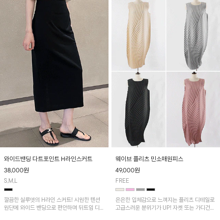
와이드밴딩 다트포인트 H라인스커트
웨이브 플리츠 민소매원피스
38,000
원
49,000
원
S,M,L
FREE
깔끔한 실루엣의 H라인 스커트! 시원한 텐션
은은한 입체감으로 느껴지는 플리츠 디테일로
원단에 와이드 밴딩으로 편안하며 뒤트임 디테
고급스러운 분위기가 UP! 자켓 또는 가디건과
일로 활동성을 더했어요~
같이 매치해도 잘 어울린답니다!