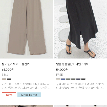
썸머실키 와이드 통팬츠
앞슬릿 쿨원단 H라인스커트
68,000
원
54,000
원
S,M,L
FREE
기존 FREE 사이즈 진행에서 S,M,L 3가지 사
구김 없이 차르르 떨어지는 H라인의 스커트입
이즈 진행으로 변경되었어요~ 얇고 시원한 원
니다! 앞슬릿으로 포인트를 주고 쿨링감이 느
단으로 제작된 와이드팬츠! 베이직한 디자인으
껴지는 원단으로 시원한 착용감!
로 코디 활용도가 높은 아이템이에요~