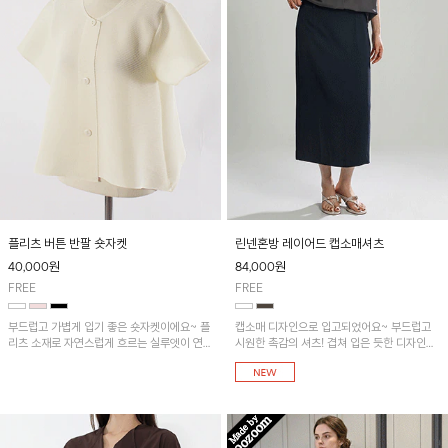
플리츠 버튼 반팔 숏자켓
린넨혼방 레이어드 캡소매셔츠
40,000
원
84,000
원
FREE
FREE
부드럽고 가볍게 입기 좋은 숏자켓이에요~ 플
캡소매 디자인으로 입고되었어요~ 부드럽고
리츠 소재로 자연스럽게 흐르는 실루엣이 연출
시원한 촉감의 셔츠! 겹쳐 입은 듯한 디자인으
되는 아이템!!
로 세련된 레이어드 효과를 주어, 코디 고민 없
이 스타일리시하게 연출할 수 있어요~