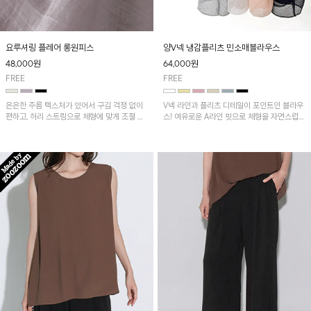
요루셔링 플레어 롱원피스
양V넥 냉감플리츠 민소매블라우스
48,000
원
64,000
원
FREE
FREE
은은한 주름 텍스처가 있어서 구김 걱정 없이
V넥 라인과 플리츠 디테일이 포인트인 블라우
편하고, 허리 스트링으로 체형에 맞게 조절 가
스! 여유로운 A라인 핏으로 체형을 자연스럽게
능하며 소매라인까지 커버하기 좋아요^^
커버해 주며, 시원한 냉감 소재로 한여름에도
쾌적하게 착용하실 수 있어요~