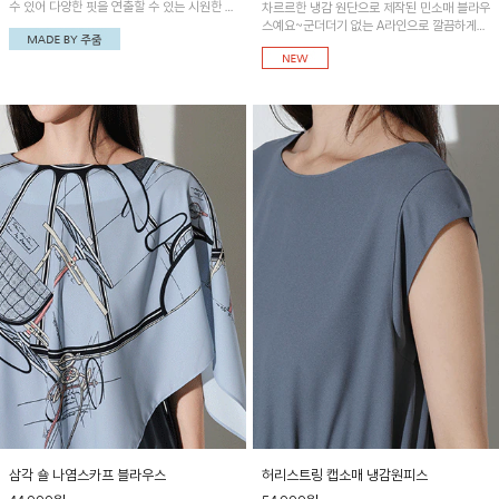
수 있어 다양한 핏을 연출할 수 있는 시원한 착
차르르한 냉감 원단으로 제작된 민소매 블라우
용감의 냉감 원피스! 깔끔한 반오픈 라운드넥
스예요~군더더기 없는 A라인으로 깔끔하게
디자인으로 단정하면서도 세련된 분위기를 연
떨어져 편안하면서 멋스러운 무드!
출해 주며, 어깨와 뒤판 핀턱 디테일로 은은한
포인트를 더했어요~
삼각 숄 나염스카프 블라우스
허리스트링 캡소매 냉감원피스