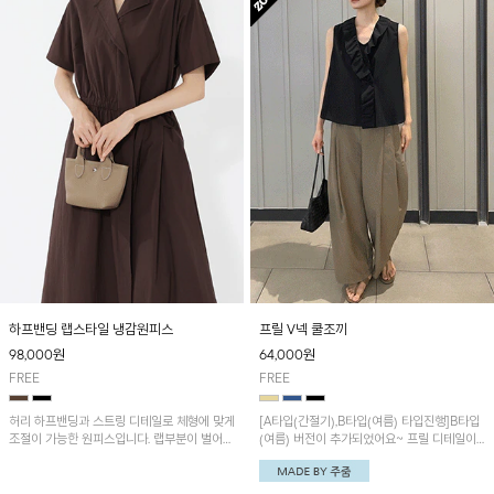
하프밴딩 랩스타일 냉감원피스
프릴 V넥 쿨조끼
98,000
원
64,000
원
FREE
FREE
허리 하프밴딩과 스트링 디테일로 체형에 맞게
[A타입(간절기),B타입(여름) 타입진행]B타입
조절이 가능한 원피스입니다. 랩부분이 벌어지
(여름) 버전이 추가되었어요~ 프릴 디테일이
지않게 박음질되어있어 편하게 연출이 가능하
더해진 V넥 디자인으로 여성스러운 분위기를
며 나일론과 면혼방으로 가볍고 땀 흡수성이
연출해 주는 맞주름 쿨조끼입니다. 시원한 소
뛰어나 한여름에도 쾌적하게 입기 좋아요^^
재로 쾌적하게 착용 가능합니다.