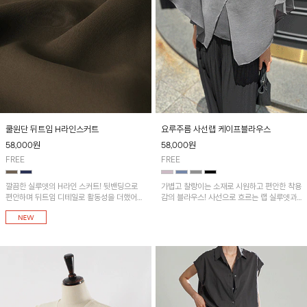
쿨원단 뒤트임 H라인스커트
요루주름 사선랩 케이프블라우스
58,000
원
58,000
원
FREE
FREE
깔끔한 실루엣의 H라인 스커트! 뒷밴딩으로
가볍고 찰랑이는 소재로 시원하고 편안한 착용
편안하며 뒤트임 디테일로 활동성을 더했어요
감의 블라우스! 사선으로 흐르는 랩 실루엣과
~ 오피스룩부터 데일리룩까지 다양하게 활용
자연스러운 레이어드 디테일이 더해져 여성스
하기 좋아요~
러운 분위기와 세련된 핏을 완성해 주는 아이
템입니다~