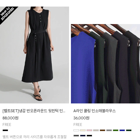
[벨트SET]냉감 반오픈라운드 뒷핀턱 민소
A라인 쿨링 민소매블라우스
매원피스
88,000
원
36,000
원
FREE
FREE
벨트 버튼으로 허리 사이즈를 자유롭게 조절할