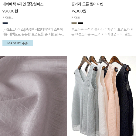
매쉬배색 A라인 정장원피스
훌카라 오픈 썸머자켓
98,000
원
79,000
원
FREE,L
FREE
[FREE,L사이즈]깔끔한 셔츠디자인과 소매에
부드러운 곡선의 훌카라 디자인이 포인트가 되
매쉬배색으로 은은한 포인트를 준 세련된 무드
는 여성스러운 무드의 카라자켓입니다. 깔끔한
의 주줌 제작 원피스!
핏과 시원하고 가벼운 소재감으로 부담 없이
착용하기 좋아요~