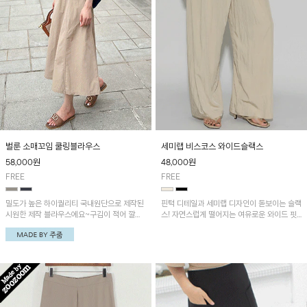
벌룬 소매꼬임 쿨링블라우스
세미랩 비스코스 와이드슬랙스
58,000
원
48,000
원
FREE
FREE
밀도가 높은 하이퀄리티 국내원단으로 제작된
핀턱 디테일과 세미랩 디자인이 돋보이는 슬랙
시원한 제작 블라우스에요~구김이 적어 깔끔
스! 자연스럽게 떨어지는 여유로운 와이드 핏
한 실루엣을 유지하며 소매꼬임 디테일로 여성
이 멋스러운 실루엣을 연출해 주며, 편안함과
스러운 분위기를 연출해 주어 편안하게 착용하
스타일을 동시에 갖춘 아이템이에요~
실 수 있어요~