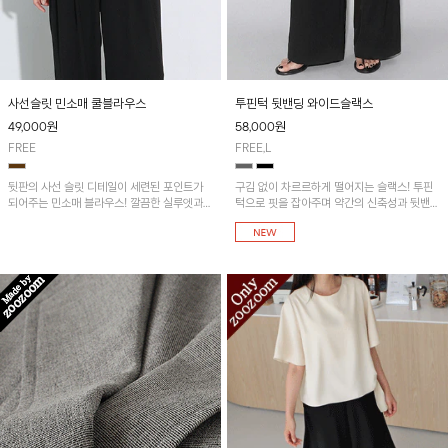
사선슬릿 민소매 쿨블라우스
투핀턱 뒷밴딩 와이드슬랙스
49,000
원
58,000
원
FREE
FREE,L
뒷판의 사선 슬릿 디테일이 세련된 포인트가
구김 없이 차르르하게 떨어지는 슬랙스! 투핀
되어주는 민소매 블라우스! 깔끔한 실루엣과
턱으로 핏을 잡아주며 약간의 신축성과 뒷밴딩
유니크한 디자인으로 모던한 분위기를 연출하
으로 편안한 착용감!
며, 가볍고 산뜻한 쿨링 원단으로 제작되어 여
름 시즌 데일리하게 활용하기 좋은 아이템입니
다.