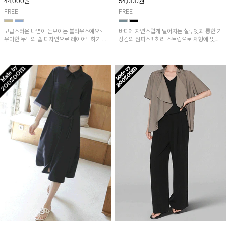
44,000
원
54,000
원
FREE
FREE
고급스러운 나염이 돋보이는 블라우스예요~
바디에 자연스럽게 떨어지는 실루엣과 롱한 기
우아한 무드의 숄 디자인으로 레이어드하기 좋
장감의 원피스!! 허리 스트링으로 체형에 맞게
은 아이템!
핏을 조절할 수 있고 양옆 트임으로 편안한 착
용감을 더해줍니다