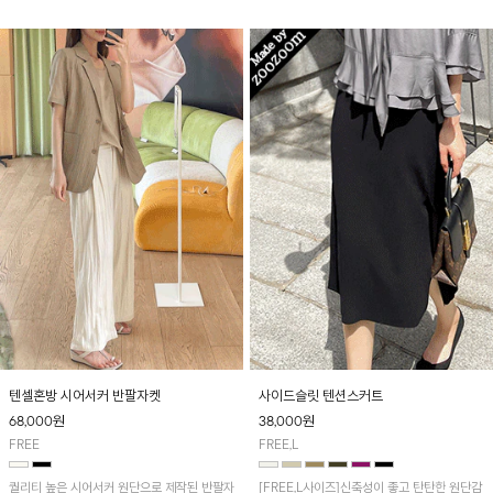
텐셀혼방 시어서커 반팔자켓
사이드슬릿 텐션스커트
68,000
원
38,000
원
FREE
FREE,L
퀄리티 높은 시어서커 원단으로 제작된 반팔자
[FREE,L사이즈]신축성이 좋고 탄탄한 원단감