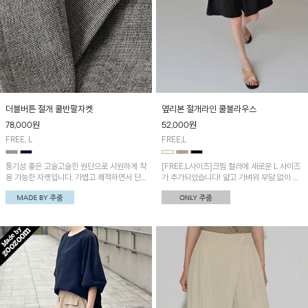
더블버튼 절개 쿨반팔자켓
옆리본 절개라인 쿨블라우스
78,000
원
52,000
원
FREE, L
FREE,L
통기성 좋은 고슬고슬한 원단으로 시원하게 착
[FREE,L사이즈]크림 컬러에 새로운 L 사이즈
용 가능한 자켓입니다. 가볍고 쾌적하면서 단
가 추가되었습니다! 얇고 가벼워 부담 없이 입
정한 무드로 여름 데일리룩부터 오피스룩까지
기 좋은 블라우스! 사이드에 옆리본으로 연출
활용하기 좋아요~
가능한 포인트를 주었어요!