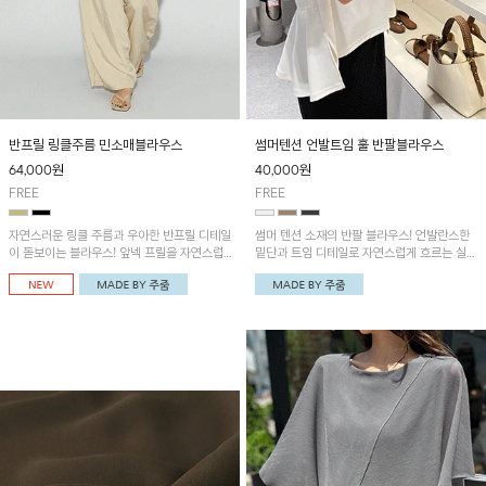
반프릴 링클주름 민소매블라우스
썸머텐션 언발트임 훌 반팔블라우스
64,000
원
40,000
원
FREE
FREE
자연스러운 링클 주름과 우아한 반프릴 디테일
썸머 텐션 소재의 반팔 블라우스! 언발란스한
이 돋보이는 블라우스! 앞넥 프릴을 자연스럽
밑단과 트임 디테일로 자연스럽게 흐르는 실루
게 내려 여성스러운 무드로 연출하거나, 어깨
엣을 연출해 주며, 훌 디자인으로 여성스러운
옆 단추에 걸어 세련된 카울넥 스타일로 연출
분위기를 더해줍니다~
할 수 있는 아이템이에요~