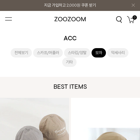
지금 가입하고
2,000원
쿠폰 받기
지금 가입하고
2,000원
쿠폰 받기
0
ACC
전체보기
스카프/머플러
스타킹/양말
모자
악세사리
기타
BEST ITEMS