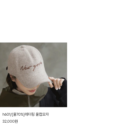
이는 효과까지!
h601/[울70%]레터링 울캡모자
32,000
원