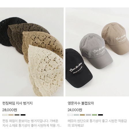
이템이에요~
펀칭짜임 지사 벙거지
영문자수 볼캡모자
28,000
원
24,000
원
펀칭 짜임이 돋보이는 벙거지입니다. 가벼운
메모리 원단으로 통기성이 좋고 시원한 착용감
지사 소재로 통기성이 좋아 시원하게 착용 가
의 모자예요!