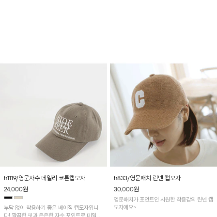
저기 매치가 쉬운 포인트 아이템!
h1119/영문자수 데일리 코튼캡모자
h833/영문패치 린넨 캡모자
24,000
원
30,000
원
영문패치가 포인트인 시원한 착용감의 린넨 캡
모자에요~
부담 없이 착용하기 좋은 베이직 캡모자입니
다! 깔끔한 핏과 은은한 자수 포인트로 데일리