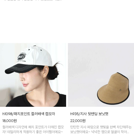
추천템~
h1098/패치포인트 컬러배색 캡모자
h935/지사 뒷밴딩 보닛햇
18,000
원
22,000
원
컬러배색 디자인에 패치 포인트가 더해진 캡모
탄탄한 지사 짜임으로 햇빛을 완벽 차단해주는
자! 데일리하게 착용하기 좋은 아이템이에요~
보닛햇이에요~ 넉넉한 챙으로 얼굴이 작아보