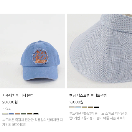
자수패치 빈티지 볼캡
밴딩 백스트랩 쿨니트썬캡
20,000
원
18,000
원
FREE
부드러운 착용감의 쿨 니트 소재로 제작된 썬
캡! 가볍고 통기성이 좋아 여름 시즌 쾌적하게
부드러운 촉감과 편안한 착용감의 빈티지한 디
착용 가능하며, 밴딩 백스트랩 디테일로 편안
자인의 모자예요!!
한 착용감과 간편한 사이즈 조절이 가능한 아