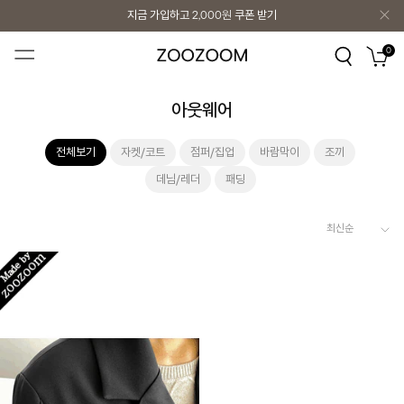
지금 가입하고
2,000원
쿠폰 받기
지금 가입하고
2,000원
쿠폰 받기
0
아웃웨어
전체보기
자켓/코트
점퍼/집업
바람막이
조끼
데님/레더
패딩