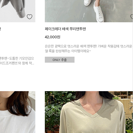
맨
페이크레더 배색 쭈리맨투맨
42,000원
은은한 광택으로 멋스러운 배색 맨투맨! 가벼운 착용감에 멋스러운
얼 룩을 완성해주는 아이템이에요~
맨투맨~도톰한 기모안감으
와이드조거팬츠'와 함께 착용