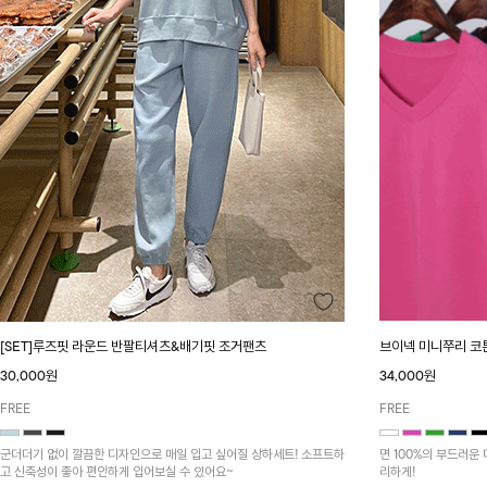
브이넥 미니쭈리 코
[SET]루즈핏 라운드 반팔티셔츠&배기핏 조거팬츠
34,000원
30,000원
FREE
FREE
면 100%의 부드러
군더더기 없이 깔끔한 디자인으로 매일 입고 싶어질 상하세트! 소프트하
리하게!
고 신축성이 좋아 편안하게 입어보실 수 있어요~