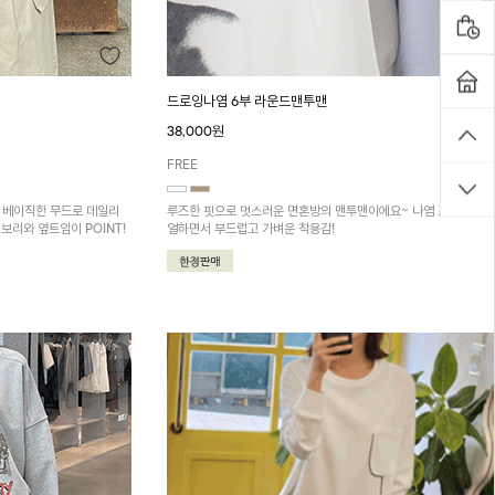
드로잉나염 6부 라운드맨투맨
38,000원
FREE
! 베이직한 무드로 데일리
루즈한 핏으로 멋스러운 면혼방의 맨투맨이에요~ 나염 포인트로 
리와 옆트임이 POINT!
얼하면서 부드럽고 가벼운 착용감!