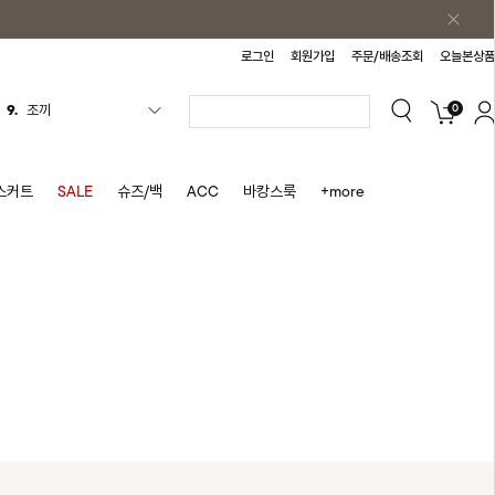
로그인
회원가입
주문/배송조회
오늘본상품
9.
조끼
0
10.
자켓
1.
원피스
스커트
SALE
슈즈/백
ACC
바캉스룩
+more
2.
블라우스
3.
나시
4.
티셔츠
5.
플리츠
6.
나시원피스
7.
치마반바지
8.
바지