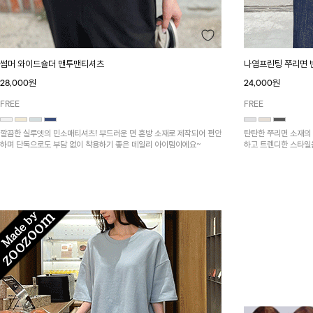
썸머 와이드숄더 맨투맨티셔츠
나염프린팅 쭈리면
28,000원
24,000원
FREE
FREE
깔끔한 실루엣의 민소매티셔츠! 부드러운 면 혼방 소재로 제작되어 편안
탄탄한 쭈리면 소재의
하며 단독으로도 부담 없이 착용하기 좋은 데일리 아이템이에요~
하고 트렌디한 스타일