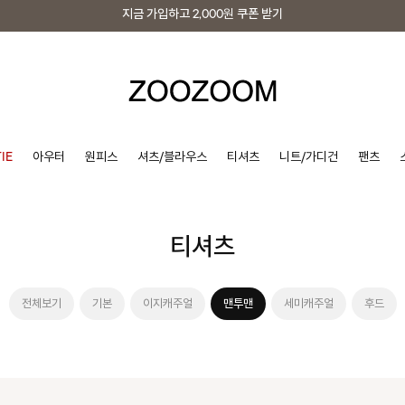
지금 가입하고
2,000원
쿠폰 받기
지금 가입하고
2,000원
쿠폰 받기
IE
아우터
원피스
셔츠/블라우스
티셔츠
니트/가디건
팬츠
티셔츠
전체보기
기본
이지캐주얼
맨투맨
세미캐주얼
후드