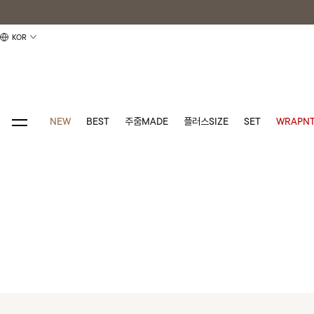
KOR
NEW
BEST
주줌MADE
플러스SIZE
SET
WRAPNT