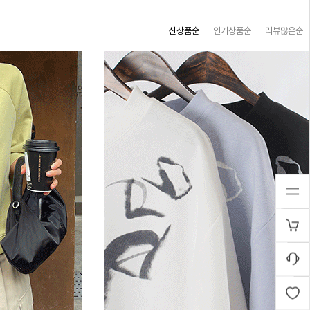
신상품순
인기상품순
리뷰많은순