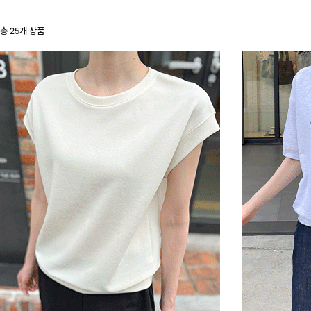
총
25
개 상품