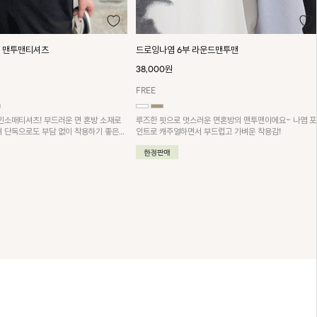
 라운드맨투맨
나염프린팅 쭈리면 반팔맨투맨
24,000원
FREE
스러운 면혼방의 맨투맨이에요~ 나염 포
탄탄한 쭈리면 소재의 반팔맨투맨! 빈티지한 레터링이 포
서 부드럽고 가벼운 착용감!
인트로 캐주얼하고 트렌디한 스타일을 완성해 주는 데일
리 아이템이에요~