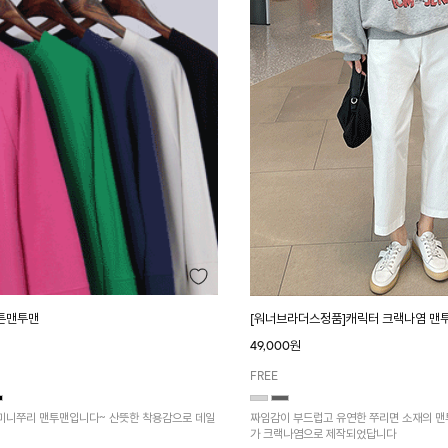
튼맨투맨
[워너브라더스정품]캐릭터 크랙나염 맨
49,000원
FREE
운 미니쭈리 맨투맨입니다~ 산뜻한 착용감으로 데일
짜임감이 부드럽고 유연한 쭈리면 소재의 맨
가 크랙나염으로 제작되었답니다