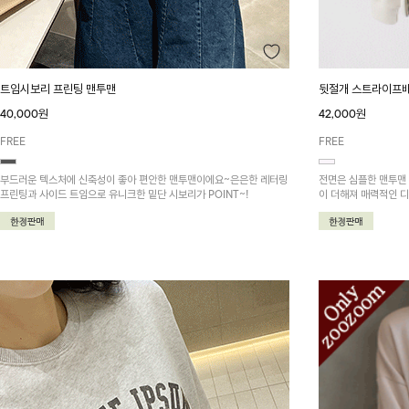
뒷절개 스트라이프
트임시보리 프린팅 맨투맨
42,000원
40,000원
FREE
FREE
전면은 심플한 맨투맨
부드러운 텍스처에 신축성이 좋아 편안한 맨투맨이에요~은은한 레터링
이 더해져 매력적인 디
프린팅과 사이드 트임으로 유니크한 밑단 시보리가 POINT~!
게 착용돼요~