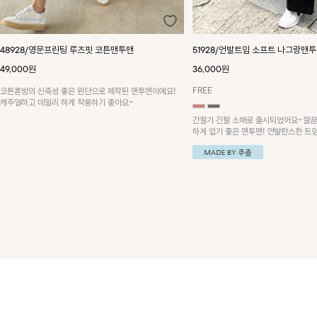
51928/언발트임 소프트 나그랑맨투맨
[4계절][디즈니정품]쭈리원단 미니
모 선택가능
36,000원
29,000원
FREE
FREE
간절기 긴팔 소매로 출시되었어요~깔끔한 무드로 데일리
하게 입기 좋은 맨투맨! 언발란스한 트임밑단이 POINT!
간절기에 입기 좋은 3단쭈리 면원단으
양기모 원단과 옵션 선택 가능합니다! 
스 프린팅이 POINT!