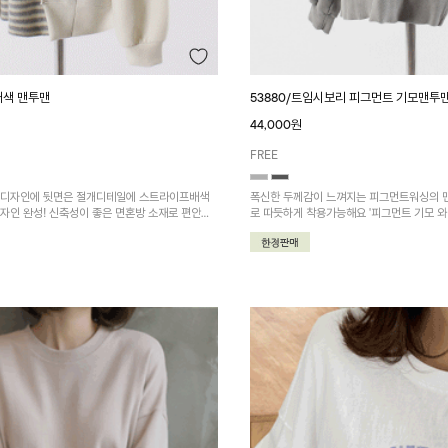
배색 맨투맨
53880/트임시보리 피그먼트 기모맨투
44,000원
FREE
 디자인에 뒷면은 절개디테일에 스트라이프배색
폭신한 두께감이 느껴지는 피그먼트워싱의 
자인 완성! 신축성이 좋은 면혼방 소재로 편안하
로 따듯하게 착용가능해요 '피그먼트 기모 
하면 더욱 멋져요~