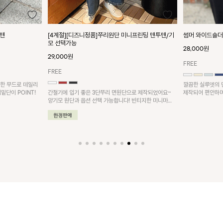
프린팅 맨투맨/기
썸머 와이드숄더 맨투맨티셔츠
드로잉나염 6부
28,000원
38,000원
FREE
FREE
깔끔한 실루엣의 민소매티셔츠! 부드러운 면 혼방 소재로
루즈한 핏으로 멋
제작되어 편안하며 단독으로도 부담 없이 착용하기 좋은
인트로 캐주얼하면
로 제작되었어요~
데일리 아이템이에요~
빈티지한 미니마우