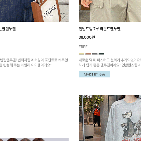
 반팔맨투맨
언발트임 7부 라운드맨투맨
38,000원
FREE
 반팔맨투맨! 빈티지한 레터링이 포인트로 캐주얼
새로운 먹색, 머스터드 컬러가 추가되었어요
을 완성해 주는 데일리 아이템이에요~
하게 입기 좋은 맨투맨이에요~언발란스한 시보