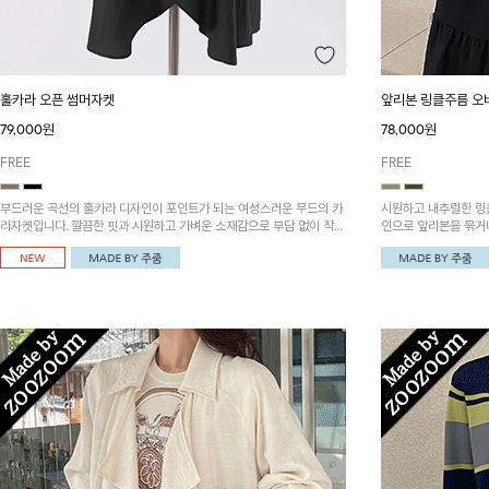
훌카라 오픈 썸머자켓
앞리본 링클주름 
79,000원
78,000원
FREE
FREE
부드러운 곡선의 훌카라 디자인이 포인트가 되는 여성스러운 무드의 카
시원하고 내추럴한 링클
라자켓입니다. 깔끔한 핏과 시원하고 가벼운 소재감으로 부담 없이 착용
인으로 앞리본을 묶거
하기 좋아요~
에요~