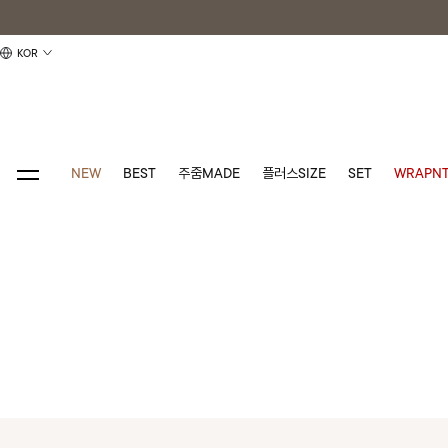
KOR
NEW
BEST
주줌MADE
플러스SIZE
SET
WRAPNT