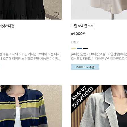
오버핏가디건
프릴 V넥 쿨조끼
64,000원
FREE
 주름 소재의 오버핏 가디건! 브이넥 오픈 디자
[A타입(간절기),B타입(여름) 타입진행]B타
나 오픈해 다양한 스타일로 연출 가능한 아이템이
요~ 프릴 디테일이 더해진 V넥 디자인으로
해 주는 맞주름 쿨조끼입니다. 시원한 소재
다.