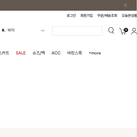
로그인
회원가입
주문/배송조회
오늘본상품
0
9.
조끼
10.
자켓
1.
원피스
스커트
SALE
슈즈/백
ACC
바캉스룩
+more
2.
블라우스
3.
나시
4.
티셔츠
5.
플리츠
6.
나시원피스
7.
치마반바지
8.
바지