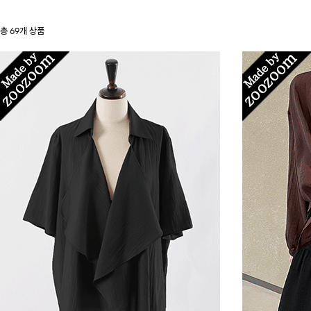
총
69
개 상품