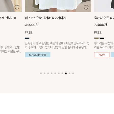
소재 선택가능
비스코스혼방 단가라 썸머가디건
훌카라 오픈 썸
38,000원
79,000원
FREE
FREE
신축성이 좋고 탄탄한 짜임의 썸머가디건!! 단독으로도 입
부드러운 곡선의 
기 좋으며 비행기 안이나 냉방이 강한 실내에서 유용하게
러운 무드의 카라
택가능해요~ 언발
활용하기 좋아요~
운 소재감으로 부
더해진 세련된 무