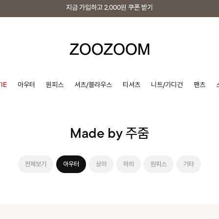
지금 가입하고
2,000원
쿠폰 받기
지금 가입하고
2,000원
쿠폰 받기
IE
아우터
원피스
셔츠/블라우스
티셔츠
니트/가디건
팬츠
Made by 주줌
전체보기
아우터
상의
하의
원피스
기타