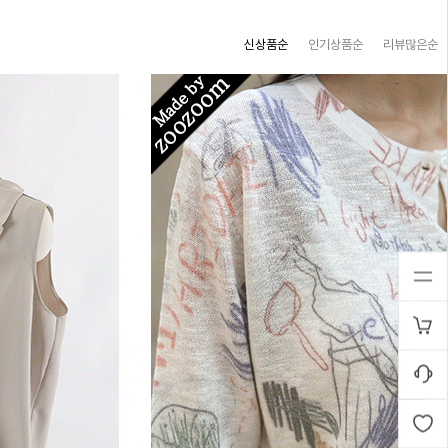
신상품순
인기상품순
리뷰많은순