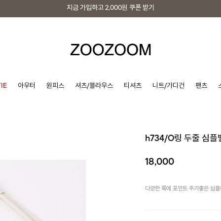
지금 가입하고
2,000원
쿠폰 받기
지금 가입하고
2,000원
쿠폰 받기
IE
아우터
원피스
셔츠/블라우스
티셔츠
니트/가디건
팬츠
h734/O링 두줄 심
18,000
다양한 룩에 포인트 주기좋은 심플