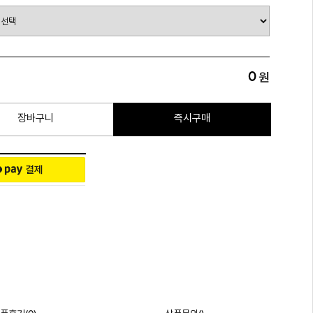
0
원
장바구니
즉시구매