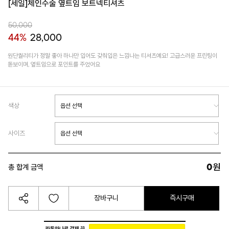
[세일]체인수술 옆트임 보트넥티셔츠
50,000
44%
28,000
원단퀄리티가 정말 좋아 하나만 입어도 갖춰입은 느낌나는 티셔츠예요! 고급스러운 프린팅이
돋보이며, 옆트임으로 포인트를 주었어요
색상
사이즈
0
원
총 합계 금액
장바구니
즉시구매