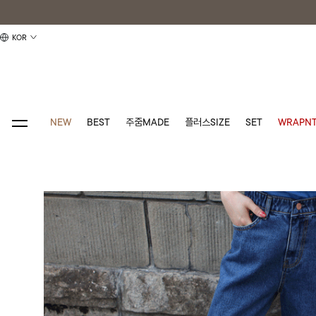
KOR
NEW
BEST
주줌MADE
플러스SIZE
SET
WRAPNT