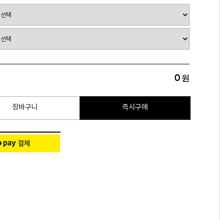
0
원
장바구니
즉시구매