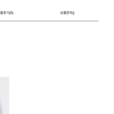
품후기(
0
)
상품문의()