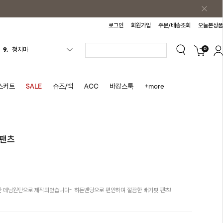
로그인
회원가입
주문/배송조회
오늘본상품
0
9.
청치마
10.
바스락원피스
1.
원피스
스커트
SALE
슈즈/백
ACC
바캉스룩
+more
2.
블라우스
3.
나시
4.
스커트
님팬츠
5.
반바지
6.
여름티
7.
가디건
탄탄한 데님원단으로 제작되었습니다~ 히든밴딩으로 편안하며 깔끔한 배기핏 팬츠!
8.
셔츠