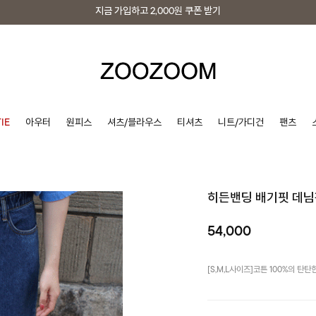
지금 가입하고
2,000원
쿠폰 받기
지금 가입하고
2,000원
쿠폰 받기
IE
아우터
원피스
셔츠/블라우스
티셔츠
니트/가디건
팬츠
히든밴딩 배기핏 데
54,000
[S,M,L사이즈]코튼 100%의 