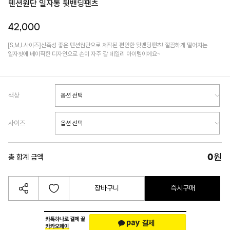
텐션원단 일자통 뒷밴딩팬츠
42,000
[S,M,L사이즈]신축성 좋은 텐션원단으로 제작된 편안한 뒷밴딩팬츠! 깔끔하게 떨어지는
일자핏에 베이직한 디자인으로 손이 자주 갈 데일리 아이템이에요~
색상
사이즈
0
원
총 합계 금액
장바구니
즉시구매