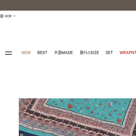
KOR
NEW
BEST
주줌MADE
플러스SIZE
SET
WRAPNT