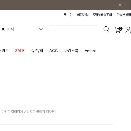
로그인
회원가입
주문/배송조회
오늘본상품
0
9.
조끼
10.
자켓
1.
원피스
스커트
SALE
슈즈/백
ACC
바캉스룩
+more
2.
블라우스
3.
나시
4.
티셔츠
5.
플리츠
6.
나시원피스
7.
치마반바지
 다양한 컬러감에 빈티지한 플라워 디자인!
8.
바지