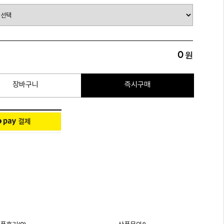
0
원
장바구니
즉시구매