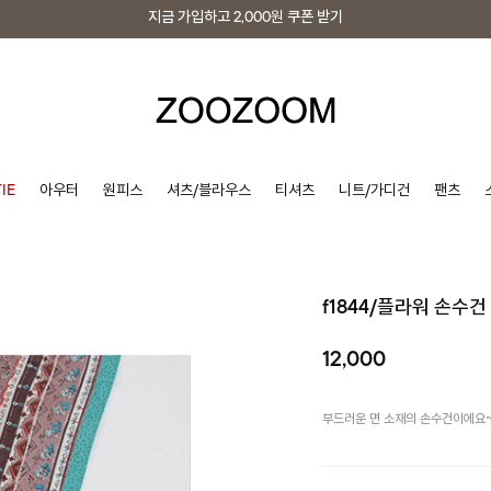
지금 가입하고
2,000원
쿠폰 받기
지금 가입하고
2,000원
쿠폰 받기
IE
아우터
원피스
셔츠/블라우스
티셔츠
니트/가디건
팬츠
f1844/플라워 손수건
12,000
부드러운 면 소재의 손수건이에요~