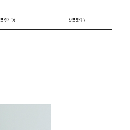
품후기(
0
)
상품문의()