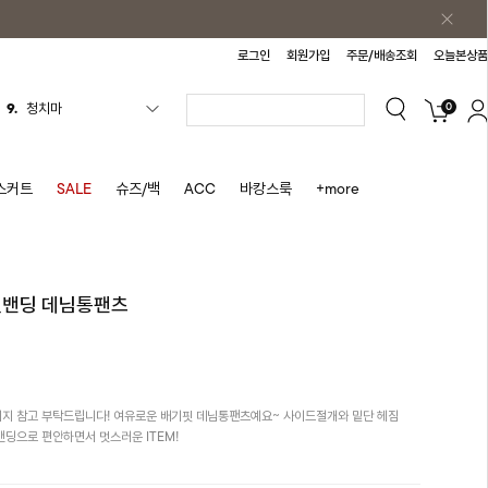
로그인
회원가입
주문/배송조회
오늘본상품
0
10.
바스락원피스
1.
원피스
2.
블라우스
스커트
SALE
슈즈/백
ACC
바캉스룩
+more
3.
나시
4.
스커트
5.
반바지
 뒷밴딩 데님통팬츠
6.
여름티
7.
가디건
8.
셔츠
지 참고 부탁드립니다! 여유로운 배기핏 데님통팬츠예요~ 사이드절개와 밑단 헤짐
9.
청치마
딩으로 편안하면서 멋스러운 ITEM!