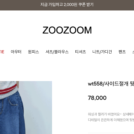
지금 가입하고
2,000원
쿠폰 받기
지금 가입하고
2,000원
쿠폰 받기
IE
아우터
원피스
셔츠/블라우스
티셔츠
니트/가디건
팬츠
wt558/사이드절개
78,000
워싱과 컬러가 바꼈어요~ 상세페이
디테일이 은은하게 더해졌으며 뒷밴