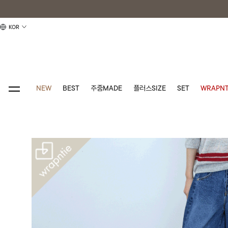
KOR
NEW
BEST
주줌MADE
플러스SIZE
SET
WRAPNT