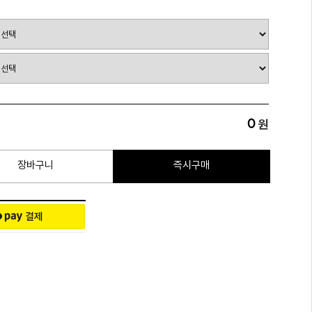
0
원
장바구니
즉시구매