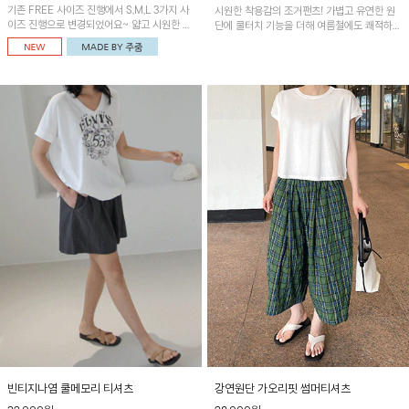
기존 FREE 사이즈 진행에서 S,M,L 3가지 사
시원한 착용감의 조거팬츠! 가볍고 유연한 원
이즈 진행으로 변경되었어요~ 얇고 시원한 원
단에 쿨터치 기능을 더해 여름철에도 쾌적하게
단으로 제작된 와이드팬츠! 베이직한 디자인으
입을 수 있으며, 앞 핀턱 디테일로 감각적인 실
로 코디 활용도가 높은 아이템이에요~
루엣을 연출해 편안함과 스타일을 모두 갖춘
아이템이에요~
빈티지나염 쿨메모리 티셔츠
강연원단 가오리핏 썸머티셔츠