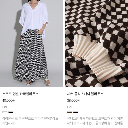
소프트 언발 카라블라우스
체커 플리츠배색 블라우스
40,000원
38,000원
FREE
FREE
레이온+나일론 원단으로 무더운 한여름에도
유니크한 체커 패턴으로 포인트가 되어 기본
시원하게!
하의에 코디하기 쉽고 통기성이 좋아 한여름에
도 시원하게 착용하기 좋답니다~