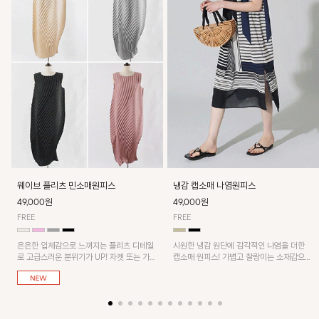
웨이브 플리츠 민소매원피스
냉감 캡소매 나염원피스
49,000원
49,000원
FREE
FREE
은은한 입체감으로 느껴지는 플리츠 디테일
시원한 냉감 원단에 감각적인 나염을 더한
로 고급스러운 분위기가 UP! 자켓 또는 가디
캡소매 원피스! 가볍고 찰랑이는 소재감으로
건과 같이 매치해도 잘 어울린답니다!
쾌적하게 착용되며, 밑단 트임 디테일이 더해
져 활동성을 높였어요~