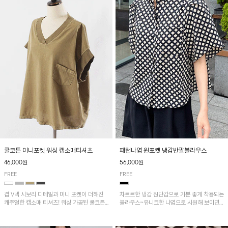
패턴나염 원포켓 냉감반팔블라우스
쿨코튼 미니포켓 워싱 캡소매티셔츠
56,000원
46,000원
FREE
FREE
차르르한 냉감 원단감으로 기분 좋게 착용되는
겹 V넥 시보리 디테일과 미니 포켓이 더해진
블라우스~유니크한 나염으로 시원해 보이면
캐주얼한 캡소매 티셔츠! 워싱 가공된 쿨코튼
서 흐르는 핏이 멋스러운 아이템!
원단으로 통기성이 좋아 쾌적하게 착용되며 다
양한 하의와 매치하기 좋은 아이템입니다~