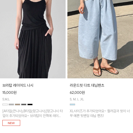
브라탑 레이어드 나시
라운드핏 다트 데님팬츠
15,000원
62,000원
S,M,L
S, M, L ,XL
[A타입(끈나시),B타입(망고나시)]망고나시 타
XL사이즈가 추가되었어요~ 컬러감과 핏이 너
입이 추가되었어요~ 브라탑이 안쪽에 레이어
무 예쁜 뒷밴딩 데님 팬츠!
드 되어 실용적인 나시!