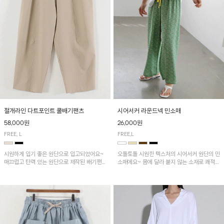
시어서커 라운드넥 민소매
절개라인 다트포인트 쿨배기팬츠
26,000원
58,000원
FREE,L
FREE, L
오돌토돌 시원한 텍스처의 시어서커 원단의 민
시원하게 입기 좋은 원단으로 입고되었어요~
소매에요~ 몸에 달라 붙지 않는 소재로 쾌적하
매끄럽고 탄력 있는 원단으로 제작된 배기팬츠
게 착용하기 좋은 ITEM!
입니다! 유니크한 다트절개 포인트가 돋보이며
뒷밴딩으로 편안하게~