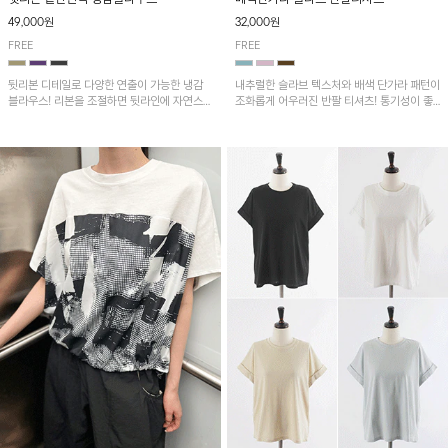
49,000원
32,000원
FREE
FREE
뒷리본 디테일로 다양한 연출이 가능한 냉감
내추럴한 슬라브 텍스처와 배색 단가라 패턴이
블라우스! 리본을 조절하면 뒷라인에 자연스러
조화롭게 어우러진 반팔 티셔츠! 통기성이 좋
운 셔링이 더해져 여성스러운 무드를 완성하
아 여름철 시원하게 착용하기 좋아요~
며, 밑단 핀턱 디테일이 더해져 세련된 포인트
를 더해줍니다.