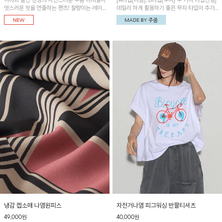
허리와 밑단 밴딩의 자연스러운 주름 디테일이
[A타입(나염), B타입(무지) 두 가지 타입진행]
멋스러운 핏을 연출하는 팬츠! 찰랑이는 레이
데일리 하게 활용하기 좋은 무지 타입이 추가
온 소재로 가볍고 시원하게 착용되며, 여유로
되었어요~ 볼륨감 있는 항아리핏 실루엣이 유
운 실루엣으로 활동성이 좋아 데일리 하게 즐
니크하며 포켓디테일이 POINT!
기기 좋은 아이템입니다~
냉감 캡소매 나염원피스
자전거나염 피그워싱 반팔티셔츠
49,000원
40,000원