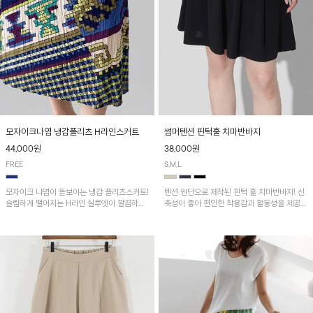
모자이크나염 냉감플리츠 H라인스커트
썸머텐션 핀턱훌 치마반바지
44,000원
38,000원
FREE
S,M,L
모자이크 나염이 돋보이는 냉감 플리츠스커트!
텐션 원단으로 제작된 핀턱 훌 치마반바지! 신
슬림하게 떨어지는 H라인 실루엣이 깔끔하고
축성이 좋아 편안한 착용감과 활동성을 제공하
여성스러운 핏을 연출해 줘요~ 허리 전체 밴딩
며 자연스럽게 살짝 퍼지는 핀턱 훌 라인이 여
으로 편안한 착용감이며, 밑단 트임으로 활동
성스러운 실루엣을 연출해 줘요~
성을 더했어요~