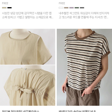
FREE
FREE
시원한 냉감 원단에 감각적인 나염을 더한 캡
내추럴한 피그먼트 워싱감이 더해져 빈티지하
소매 원피스! 가볍고 찰랑이는 소재감으로 쾌
고 멋스러운 무드를 연출해 주는 티셔츠! 편안
적하게 착용되며, 밑단 트임 디테일이 더해져
한 루즈핏으로 여유롭게 착용하기 좋은 아이템
활동성을 높였어요~
이에요~
뒷리본 밑단핀턱 냉감블라우스
배색단가라 슬라브 반팔티셔츠