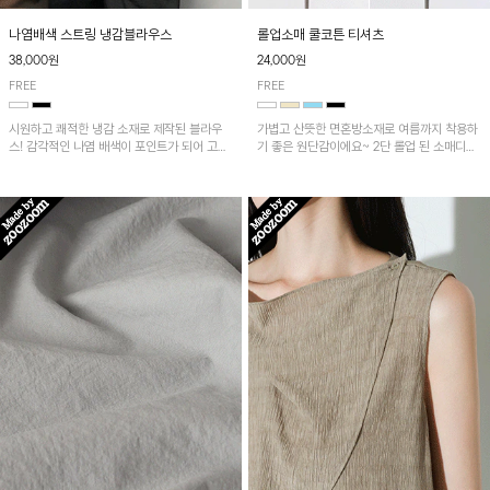
나염배색 스트링 냉감블라우스
롤업소매 쿨코튼 티셔츠
38,000원
24,000원
FREE
FREE
시원하고 쾌적한 냉감 소재로 제작된 블라우
가볍고 산뜻한 면혼방소재로 여름까지 착용하
스! 감각적인 나염 배색이 포인트가 되어 고급
기 좋은 원단감이에요~ 2단 롤업 된 소매디테
스럽고 세련된 분위기를 연출하며, 스트링 디
일이 캐주얼한 무드의 티셔츠로 언발란스한 기
테일로 핏 조절이 가능해 다양한 실루엣으로
장감은 뒷라인까지 예쁘게 연출돼요~
착용 가능합니다~