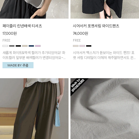
페이즐리 린넨배색 티셔츠
시어서커 포켓셔링 와이드팬츠
17,000원
74,000원
FREE
FREE
새롭게 화이트&먹색 컬러가 추가되었어요! 화
시어서커 텍스처가 돋보이는 와이드 팬츠! 포
이트컬러 앞부분 배색컬러가 변경되었어요~
켓 셔링 디테일이 더해져 캐주얼하면서도 은은
중앙 린넨배색으로 유니크하면서 페이즐리 패
한 포인트를 연출하며, 여유로운 와이드 핏으
턴으로 감각적인 분위기를 연출이 가능한 티셔
로 편안하고 멋스러운 실루엣을 완성해 줍니
츠!
다. 가볍고 쾌적한 착용감으로 여름철 데일리
아이템으로 활용하기 좋아요~