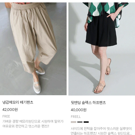
냉감메모리 배기팬츠
뒷밴딩 슬랙스 하프팬츠
42,000원
40,000원
FREE
FREE,L
가벼운 경량 메모리원단으로 시원하며 밑위가
여유로워 편안하고 멋스러운 팬츠!!
사이드에 핀턱을 잡아주어 멋스러운 실루엣이
연출되는 하프팬츠! 시원한 슬랙스 원단으로