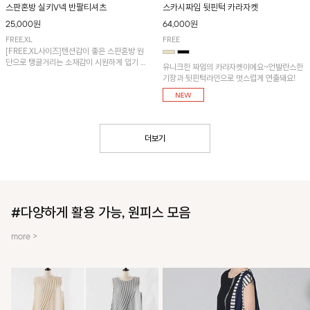
스판혼방 실키V넥 반팔티셔츠
스카시짜임 뒷핀턱 카라자켓
25,000원
64,000원
FREE,XL
FREE
[FREE,XL사이즈]텐션감이 좋은 스판혼방 원
단으로 탱글거리는 소재감이 시원하게 입기 좋
유니크한 짜임의 카라자켓이에요~언발란스한
은 냉감 티셔츠입니다.
기장과 뒷핀턱라인으로 멋스럽게 연출돼요!
더보기
#다양하게 활용 가능, 원피스 모음
more >