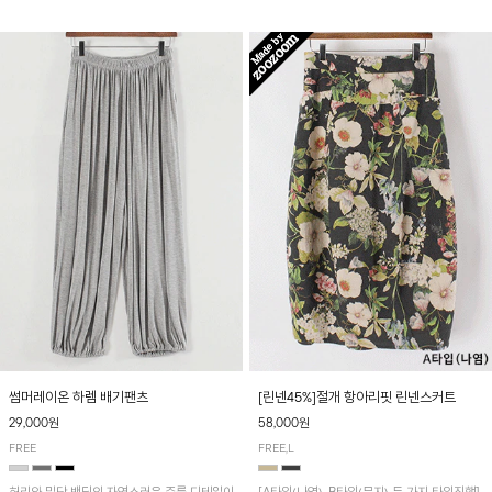
썸머레이온 하렘 배기팬츠
[린넨45%]절개 항아리핏 린넨스커트
29,000원
58,000원
FREE
FREE,L