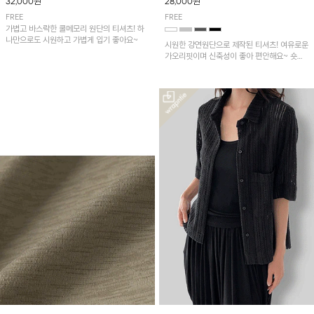
32,000원
28,000원
FREE
FREE
가볍고 바스락한 쿨메모리 원단의 티셔츠! 하
나만으로도 시원하고 가볍게 입기 좋아요~
시원한 강연원단으로 제작된 티셔츠! 여유로운
가오리핏이며 신축성이 좋아 편안해요~ 숏기
장이라 반바지나 배기핏팬츠, 스커트에 예쁘게
입기 좋습니다!