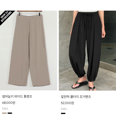
산뜻하게 입어보실 거예요~
썸머실키 와이드 통팬츠
앞핀턱 쿨터치 조거팬츠
68,000원
52,000원
S,M,L
S,M,L