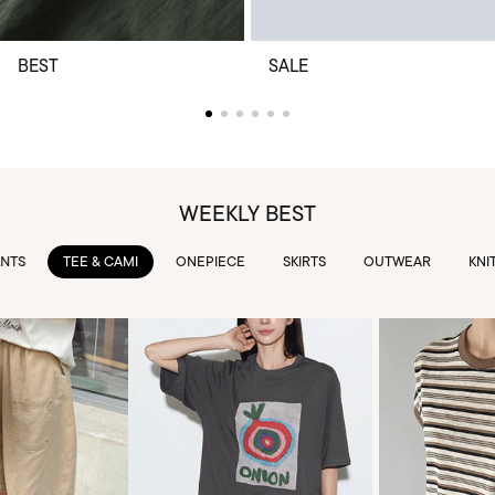
BEST
SALE
WEEKLY BEST
TEE & CAMI
ONEPIECE
SKIRTS
OUTWEAR
KNIT & 