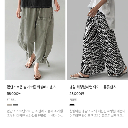
밑단스트랩 썸머코튼 워싱배기팬츠
냉감 헤링본패턴 와이드 큐롯팬츠
58,000원
28,000원
FREE,L
FREE
밑단의 스트랩으로 핏 조절이 가능해 조거팬
찰랑이는 냉감 소재와 세련된 헤링본 패턴이
츠처럼 다양한 스타일을 연출할 수 있는 아
어우러진 와이드 팬츠! 여유로운 실루엣으로
이템! 허리 전체 밴딩과 스트링으로 편안한
활동성이 뛰어나며, 가볍고 시원한 착용감으
착용감이며, 넉넉한 포켓 디테일로 실용성을
로 한여름까지 부담 없이 즐기기 좋은 아이