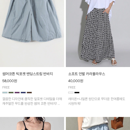
썸머코튼 빅포켓 밴딩스트링 반바지
소프트 언발 카라블라우스
58,000원
40,000원
FREE
FREE
깔끔한 디자인에 큼직한 앞포켓 디테일을 더해
레이온+나일론 원단으로 무더운 한여름에도
캐주얼한 무드를 완성한 썸머 코튼 반바지! 허
시원하게!
리 밴딩과 스트링으로 편안한 핏을 연출하며,
가볍고 쾌적한 착용감으로 여름 시즌 내내 데
일리 하게 활용하기 좋아요~