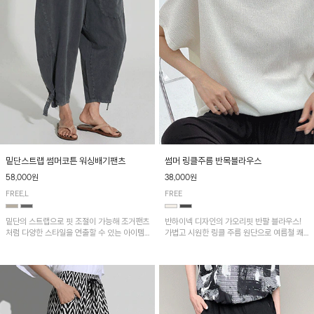
밑단스트랩 썸머코튼 워싱배기팬츠
썸머 링클주름 반목블라우스
58,000원
38,000원
FREE,L
FREE
밑단의 스트랩으로 핏 조절이 가능해 조거팬츠
반하이넥 디자인의 가오리핏 반팔 블라우스!
처럼 다양한 스타일을 연출할 수 있는 아이템!
가볍고 시원한 링클 주름 원단으로 여름철 쾌
허리 전체 밴딩과 스트링으로 편안한 착용감이
적하게 즐기기 좋은 아이템이에요~
며, 넉넉한 포켓 디테일로 실용성을 더했어요~