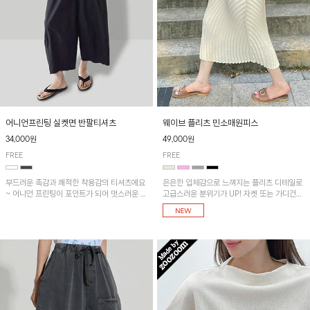
어니언프린팅 실켓면 반팔티셔츠
웨이브 플리츠 민소매원피스
34,000원
49,000원
FREE
FREE
부드러운 촉감과 쾌적한 착용감의 티셔츠에요
은은한 입체감으로 느껴지는 플리츠 디테일로
~ 어니언 프린팅이 포인트가 되어 멋스러운 아
고급스러운 분위기가 UP! 자켓 또는 가디건과
이템!!
같이 매치해도 잘 어울린답니다!