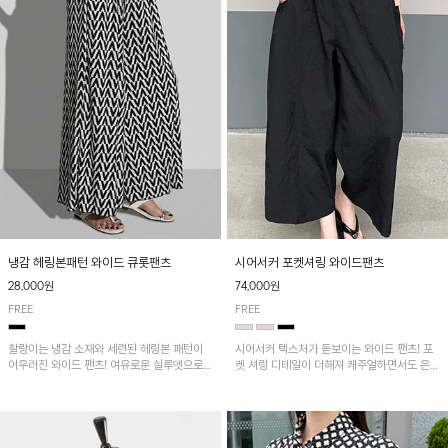
냉감 헤링본패턴 와이드 큐롯팬츠
시어서커 포켓셔링 와이드팬츠
28,000원
74,000원
FREE
FREE
찰랑이는 냉감 소재와 세련된 헤링본 패턴이
시어서커 텍스처가 돋보이는 와이드 팬츠! 포
어우러진 와이드 팬츠! 여유로운 실루엣으로
켓 셔링 디테일이 더해져 캐주얼하면서도 은은
활동성이 뛰어나며, 가볍고 시원한 착용감으로
한 포인트를 연출하며, 여유로운 와이드 핏으
한여름까지 부담 없이 즐기기 좋은 아이템입니
로 편안하고 멋스러운 실루엣을 완성해 줍니
다.
다. 가볍고 쾌적한 착용감으로 여름철 데일리
아이템으로 활용하기 좋아요~