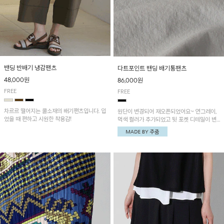
밴딩 반배기 냉감팬츠
다트포인트 밴딩 배기통팬츠
48,000원
86,000원
FREE
FREE
차르르 떨어지는 쿨소재의 배기팬츠입니다. 입
원단이 변경되어 재오픈되었어요~ 연그레이,
었을 때 편하고 시원한 착용감!
먹색 컬러가 추가되었고 뒷 포켓 디테일이 변
경되었습니다~가볍고 시원하게 착용되는 배
기통팬츠! 허리밴딩과 여유로운 통으로 편안해
매일 손이 자주 갈 아이템!