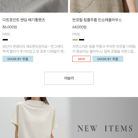
다트포인트 밴딩 배기통팬츠
반프릴 링클주름 민소매블라우스
86,000원
64,000원
FREE
FREE
원단이 변경되어 재오픈되었어요~ 연그레이,
자연스러운 링클 주름과 우아한 반프릴 디테일
먹색 컬러가 추가되었고 뒷 포켓 디테일이 변
이 돋보이는 블라우스! 앞넥 프릴을 자연스럽
경되었습니다~가볍고 시원하게 착용되는 배
게 내려 여성스러운 무드로 연출하거나, 어깨
기통팬츠! 허리밴딩과 여유로운 통으로 편안해
옆 단추에 걸어 세련된 카울넥 스타일로 연출
매일 손이 자주 갈 아이템!
할 수 있는 아이템이에요~
더보기