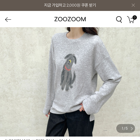
지금 가입하고
2,000원
쿠폰 받기
0
1
/
5