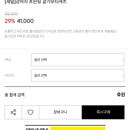
[세일]강아지 프린팅 겉기모티셔츠
58,000
29%
41,000
도톰하고 부드러운 폴리혼방의 티셔츠로 쫀쫀하지만 신축성이 좋아 편안하게 착용돼요~
겉기모로 따뜻한 원단감입니다
색상
사이즈
0
원
총 합계 금액
장바구니
즉시구매