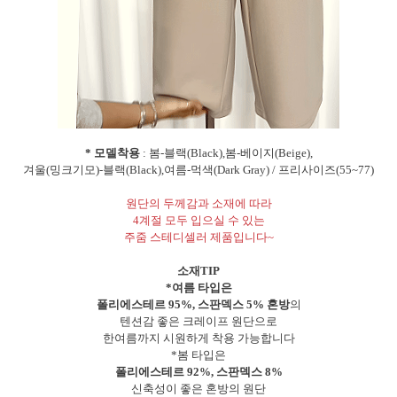
* 모델착용
: 봄-블랙(Black),봄-베이지(Beige),
겨울(밍크기모)-블랙(Black),여름-먹색(Dark Gray) / 프리사이즈(55~77)
원단의 두께감과 소재에 따라
4계절 모두 입으실 수 있는
주줌 스테디셀러 제품입니다~
소재TIP
*여름 타입은
폴리에스테르 95%, 스판덱스 5% 혼방
의
텐션감 좋은 크레이프 원단으로
한여름까지 시원하게 착용 가능합니다
*봄 타입은
폴리에스테르 92%, 스판덱스 8%
신축성이 좋은 혼방의 원단