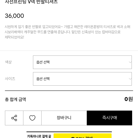
사선프린팅 V넥 반팔티셔츠
36,000
시원하게 입기 좋은 반팔로 입고되었어요~ 가볍고 매끈한 레이온혼방의 티셔츠로 넥과 소매
시보리배색이 캐주얼한 무드를 연출해 준답니다. 밑단은 신축성이 있는 랍바마감으로
제작되었어요!
색상
사이즈
0
원
총 합계 금액
장바구니
즉시구매