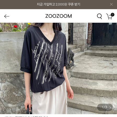
지금 가입하고
2,000원
쿠폰 받기
0
1
/
3