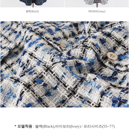
* 모델착용
: 블랙(Black),아이보리(Ivory) / 프리사이즈(55~77)