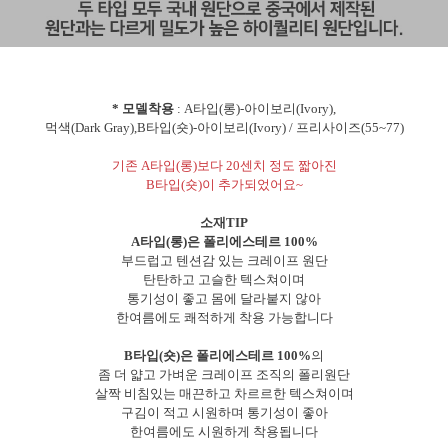
* 모델착용
: A타입(롱)-아이보리(Ivory),
먹색(Dark Gray),B타입(숏)-아이보리(Ivory) / 프리사이즈(55~77)
기존 A타입(롱)보다 20센치 정도 짧아진
B타입(숏)이 추가되었어요~
소재TIP
A타입(롱)은 폴리에스테르 100%
부드럽고 텐션감 있는 크레이프 원단
탄탄하고 고슬한 텍스쳐이며
통기성이 좋고 몸에 달라붙지 않아
한여름에도 쾌적하게 착용 가능합니다
B타입(숏)은 폴리에스테르 100%
의
좀 더 얇고 가벼운 크레이프 조직의 폴리원단
살짝 비침있는 매끈하고 차르르한 텍스쳐이며
구김이 적고 시원하며 통기성이 좋아
한여름에도 시원하게 착용됩니다