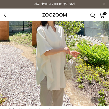
지금 가입하고
2,000원
쿠폰 받기
0
1
/
7