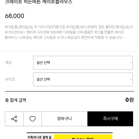
크레이프 히든버튼 케이프블라우스
68,000
A타입(롱),B타입(숏) 두 가지 타입진행]기존 A타입(롱)보다 20센치 정도 짧아진 B타입(숏)이
추가되었어요~ 헨리넥 디자인에 히든버튼 디테일을 더해 깔끔한 무드를 연출한 케이프
블라우스! 소매 없는 케이프 스타일로 누구나 부담 없이 편안하게 착용할 수 있습니다~
색상
사이즈
0
원
총 합계 금액
장바구니
즉시구매