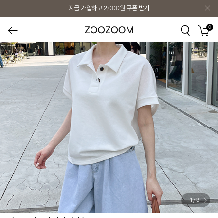
지금 가입하고
2,000원
쿠폰 받기
0
1
/
3