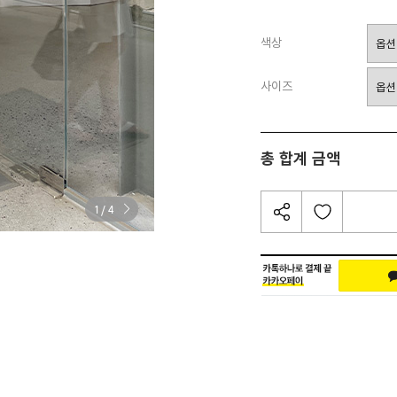
색상
사이즈
총 합계 금액
/
1
4