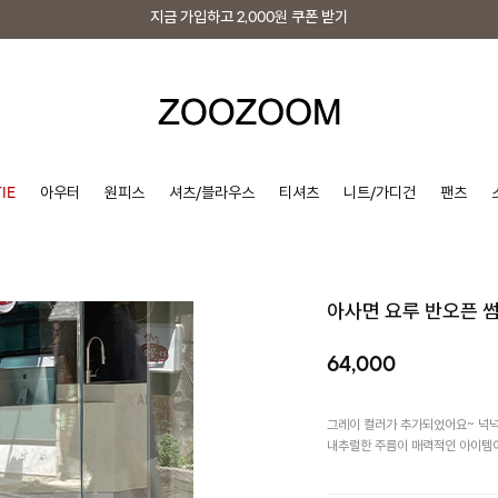
지금 가입하고
2,000원
쿠폰 받기
지금 가입하고
2,000원
쿠폰 받기
IE
아우터
원피스
셔츠/블라우스
티셔츠
니트/가디건
팬츠
아사면 요루 반오픈 
64,000
그레이 컬러가 추가되었어요~ 넉넉
내추럴한 주름이 매력적인 아이템