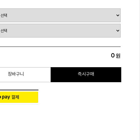
0
원
장바구니
즉시구매