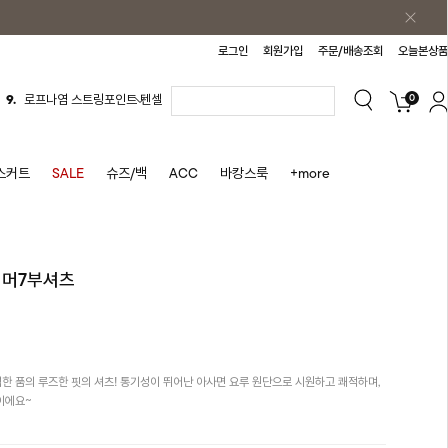
로그인
회원가입
주문/배송조회
오늘본상품
9.
로프나염 스트링포인트 텐셀
0
블라우스
10.
시어 체크 민소매원피스
스커트
SALE
슈즈/백
ACC
바캉스룩
+more
1.
원피스
2.
블라우스
3.
나시
썸머7부셔츠
4.
스커트
5.
반바지
6.
여름티
7.
가디건
한 품의 루즈한 핏의 셔츠! 통기성이 뛰어난 아사면 요루 원단으로 시원하고 쾌적하며,
이에요~
8.
후드