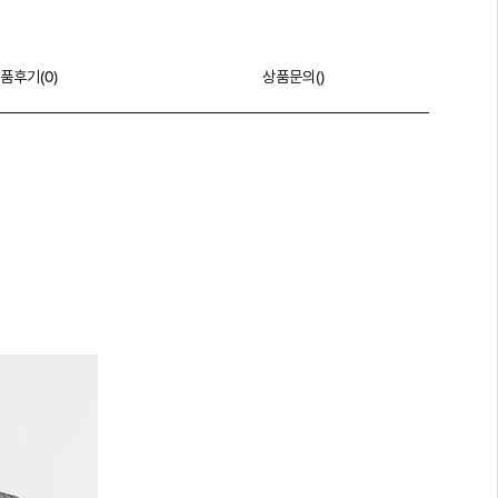
품후기(
0
)
상품문의()