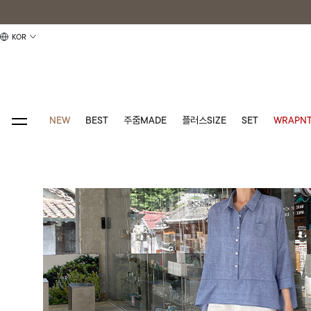
KOR
NEW
BEST
주줌MADE
플러스SIZE
SET
WRAPNT