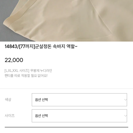
14843/[77까지]군살정돈 속바지 역할~
22,000
[L,XL,XXL 사이즈] 무봉제 누디라인
팬티를 따로 착용할 필요 없어요!
색상
사이즈